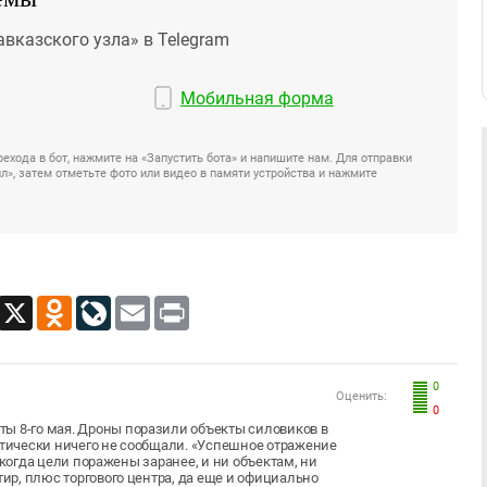
авказского узла» в Telegram
Мобильная форма
ехода в бот, нажмите на «Запустить бота» и напишите нам. Для отправки
», затем отметьте фото или видео в памяти устройства и нажмите
App
Viber
X
Odnoklassniki
LiveJournal
Email
Print
0
Оценить:
0
ы 8-го мая. Дроны поразили объекты силовиков в
актически ничего не сообщали. «Успешное отражение
д, когда цели поражены заранее, и ни объектам, ни
тир, плюс торгового центра, да еще и официально