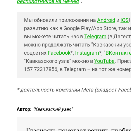
беспилотников на Чечню
".
Мы обновили приложения на
Android
и
IOS
развитию как в Google Play/App Store, так 
вы можете читать нас в
Telegram
(в Дагест
можно продолжать читать "Кавказский узел"
соцсетях
Facebook
*,
Instagram
*, "
ВКонтакт
"Кавказского узла" можно в
YouTube
. Прис
157 72317856, в Telegram – на тот же номе
* деятельность компании Meta (владеет Faceb
Автор:
"Кавказский узел"
Гласность помогает решить пробл