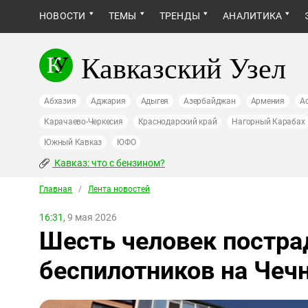
НОВОСТИ
ТЕМЫ
ТРЕНДЫ
АНАЛИТИКА
Кавказский Узел
Абхазия
Аджария
Адыгея
Азербайджан
Армения
А
Карачаево-Черкесия
Краснодарский край
Нагорный Карабах
Южный Кавказ
ЮФО
Кавказ: что с бензином?
Главная
/
Лента новостей
16:31,
9 мая 2026
Шесть человек постра
беспилотников на Чеч