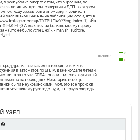
 в республике говорят о том, что в Грозном, во
еся за летящим дроном. совершили ДТП, в котором
олном ходу врезалось в иномарку, и водитель
ей паблика «ЧП Чечня» на публикацию о том, что в
www.instagram.com/p/DYFBUjEiArY/?img_index=1): «Йа
ан🙏🏻🙏🏻 (О Аллах, не дай больше моему народу
зам (Это не было успешно)», - malysh_auditore.
d_cei.
0
Оценить:
0
ород дроны, все как один говорят о том, что
ужения и автоматов по БПЛА, даже когда те летели
ю. вина за то, что БПЛА попали в многоквартирный
ежит именно на последних. Некоторые вообще
отники были не украинскими. Мол, это все происки
ся к чеченскому руководству, и, в первую очередь,
Й УЗЕЛ