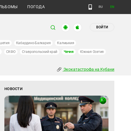
ЛЬБОМЫ
ПОГОДА
RU
EN
ВОЙТИ
шетия
Кабардино-Балкария
Калмыкия
СКФО
Ставропольский край
Чечня
Южная Осетия
Экокатастрофа на Кубани
НОВОСТИ