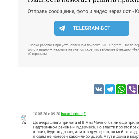
Отправь сообщение, фото и видео через бот «К
TELEGRAM-БОТ
Кнопка работает при установленном приложении Telegram. После пер
фото и видео — нажмите на значок скрепки, выберите функцию «Файл
«Отправить».
VK
Telegram
Whats
10.05.26 в 09:20
isaac_bednar
#
До вчерашнего прилета БПЛА на Чечню, были еще прилет
Надтеречном районе и Гудермесе. Но власти про это пр
атаки», будь-то дроны, или что другое, это, на мой взгля
людям не нанесен какой-либо ущерб. А тут и дома и квар