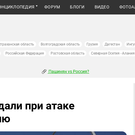
ЭНЦИКЛОПЕДИЯ
ФОРУМ
БЛОГИ
ВИДЕО
ФОТОА
страханская область
Волгоградская область
Грузия
Дагестан
Ингу
Российская Федерация
Ростовская область
Северная Осетия - Алания
Пашинян vs Россия?
дали при атаке
ню