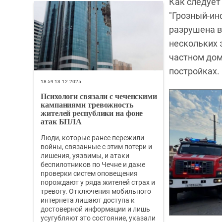
Как следует
"Грозный-ин
разрушена в
нескольких 
частном дом
постройках.
18:59 13.12.2025
Психологи связали с чеченскими
кампаниями тревожность
жителей республики на фоне
атак БПЛА
Люди, которые ранее пережили
войны, связанные с этим потери и
лишения, уязвимы, и атаки
беспилотников по Чечне и даже
проверки систем оповещения
порождают у ряда жителей страх и
тревогу. Отключения мобильного
интернета лишают доступа к
достоверной информации и лишь
усугубляют это состояние, указали