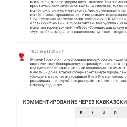
признается, что пострадали шесть человек. Тем временем,
время атаки беспилотников, местные силовики, гнавши
погиб пожилой мужчина-таксист. Авто с силовиками на п
погиб на месте происшествия. А вот реакция пользовател
Чечне успешно отражена атака нескольких БПЛА (https://
Аллах1 кхи т1еман кьаьхьо ма гайт ахь вай бусулба кьом
испытать горечь войны)», - e080et. «Успешно дацар хьун и
«Нужно сбивать в дали от населенных пунктов», - magome
10.05.26 в 11:08
levi
#
Жители Грозного, что наблюдали вчера утром летящие на г
силовики вели беспорядочную стрельбу из тяжелого воор
над густонаселенными жилыми кварталами. По их мнени
и частный дома. а также супермаркет в черте города, л
убеждены в том, что атаковавшие 8-го и 9-го мая беспил
российских спецслужб, которые крайне негативно относят
Рамзану Кадырову.
КОММЕНТИРОВАНИЕ ЧЕРЕЗ КАВКАЗСКИ