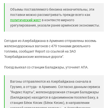
Южный Кавказ
ЮФО
Объемы поставляемого бензина незначительны, эти
поставки можно рассматривать прежде всего как
политический жест
в контексте мирного
урегулирования, указали ранее армянские экономисты.
Сегодня из Азербайджана в Армению отправлены восемь
железнодорожных вагонов с 479 тоннами дизельного
топлива, сообщает Report со ссылкой на ЗАО
"Азербайджанские железные дороги".
Поезд выехал со станции Баладжары, уточняет АПА.
Вагоны отправляются из Азербайджана сначала в
Грузию, а оттуда - в Армению. Согласно данным сервиса
"Яндекс Карты", железнодорожная станция Баладжары
(Биляджари) находится в одноименном поселке Баку, а
станция Бёюк Кясик (Бёюк Кесик), в направлении
которой отправляются составы, - в Агстафинском