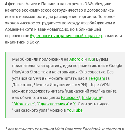
4 февраля Алиев и Пашинян на встрече в ОАЭ обсудили
начатое экономическое сотрудничество и договорились
искать возможности для расширения торговли. Торгово-
экономическое сотрудничество между Азербайджаном и
Арменией хотя и взаимовыгодно, но в ближайшей
перспективе
будет носить ограниченный характер
, заметили
аналитики в Баку.
Мы обновили приложения на
Android
и
IOS
! Будем
признательны за критику, идеи по развитию как в Google
Play/App Store, так и на страницах КУ в соцсетях. Без
установки VPN вы можете читать нас в
Telegram
(в
Дагестане, Чечне и Ингушетии – с VPN). Через VPN
можно продолжать читать "Кавказский узел" на сайте,
как обычно, и в соцсетях
Facebook
*,
Instagram
*,
"
ВКонтакте
", "
Одноклассники
" и
X
. Смотреть видео
"Кавказского узла" можно в
YouTube
.
* деятельность компании Meta (владеет Facebook, Instagram и