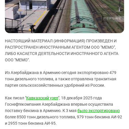
ЗАСТАВЛЯЕТ
Дагестан
КАВКАЗ ЗА ПАЛЕСТИНУ
Ингушетия
ИНАКОМЫСЛИЕ В ЧЕЧНЕ
Кабардино-Балкария
ПРЕСЛЕДОВАНИЕ АКТИВИСТОВ
МОБИЛИЗАЦИЯ И ПРОТЕСТЫ
Калмыкия
Карачаево-Черкесия
НАСТОЯЩИЙ МАТЕРИАЛ (ИНФОРМАЦИЯ) ПРОИЗВЕДЕН И
РАСПРОСТРАНЕН ИНОСТРАННЫМ АГЕНТОМ ООО "МЕМО",
Краснодарский край
ЛИБО КАСАЕТСЯ ДЕЯТЕЛЬНОСТИ ИНОСТРАННОГО АГЕНТА
Нагорный Карабах
ООО "МЕМО".
Российская Федерация
Из Азербайджана в Армению сегодня экспортировано 479
Ростовская область
тонн дизельного топлива, а также отправлена транзитная
партия сельскохозяйственных удобрений из России.
Северная Осетия - Алания
СКФО
Как писал "
Кавказский узел
", 18 декабря 2025 года
Ставропольский край
Госнефтекомпания Азербайджана впервые осуществила
поставку бензина в Армению. К 3 мая
было экспортировано
Чечня
более 8500 тонн дизельного топлива, 979 тонн бензина АИ-92
Южная Осетия
и 2955 тонн бензина АИ-95.