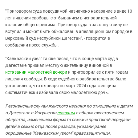
"Приговором суда подсудимой назначено наказание в виде 10
лет лишения свободы с отбыванием в исправительной
колонии общего режима. Приговор суда в законную силу не
вступил и может быть обжалован в апелляционном порядке в
Верховный суд Республики Дагестан", - говорится в
сообщении пресс-службы.
"Кавказский узел" также писал, что в конце марта суд в
Дагестане признал местную жительницу виновной в
истязании малолетней дочери
и приговорил ее к пяти годам
лишения свободы. В ходе судебного разбирательства было
установлено, что с января по март 2024 года женщина
систематически избивала свою малолетнюю дочь.
Резонансные случаи женского насилия по отношению к детям
в Дагестане и Ингушетии
связаны
с общим ожесточением
общества, изменением формата семьи и практикой передачи
детей в семью отца после развода, указали ранее
опрошенные "Кавказским узлом" правозащитницы.