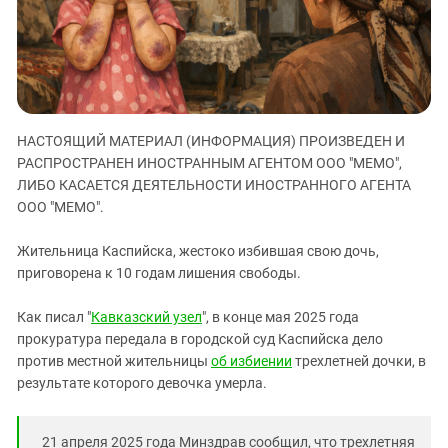
ЗАСТАВЛЯЕТ
Дагестан
КАВКАЗ ЗА ПАЛЕСТИНУ
Ингушетия
ИНАКОМЫСЛИЕ В ЧЕЧНЕ
Кабардино-Балкария
ПРЕСЛЕДОВАНИЕ АКТИВИСТОВ
МОБИЛИЗАЦИЯ И ПРОТЕСТЫ
Калмыкия
НАСТОЯЩИЙ МАТЕРИАЛ (ИНФОРМАЦИЯ) ПРОИЗВЕДЕН И
Карачаево-Черкесия
РАСПРОСТРАНЕН ИНОСТРАННЫМ АГЕНТОМ ООО "МЕМО",
Краснодарский край
ЛИБО КАСАЕТСЯ ДЕЯТЕЛЬНОСТИ ИНОСТРАННОГО АГЕНТА
Нагорный Карабах
ООО "МЕМО".
Российская Федерация
Жительница Каспийска, жестоко избившая свою дочь,
Ростовская область
приговорена к 10 годам лишения свободы.
Северная Осетия - Алания
Как писал "
Кавказский узел
", в конце мая 2025 года
СКФО
прокуратура передала в городской суд Каспийска дело
Ставропольский край
против местной жительницы
об избиении
трехлетней дочки, в
результате которого девочка умерла.
Чечня
Южная Осетия
21 апреля 2025 года Минздрав сообщил, что трехлетняя