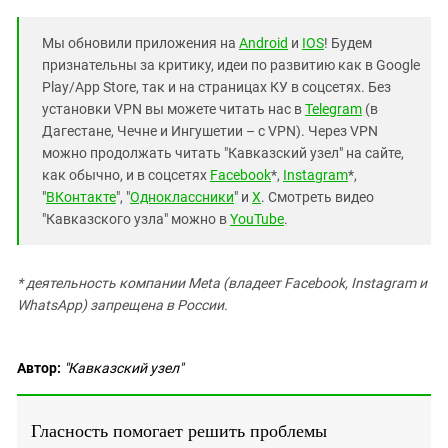
Мы обновили приложения на
Android
и
IOS
! Будем
признательны за критику, идеи по развитию как в Google
Play/App Store, так и на страницах КУ в соцсетях. Без
установки VPN вы можете читать нас в
Telegram
(в
Дагестане, Чечне и Ингушетии – с VPN). Через VPN
можно продолжать читать "Кавказский узел" на сайте,
как обычно, и в соцсетях
Facebook
*,
Instagram
*,
"
ВКонтакте
", "
Одноклассники
" и
X
. Смотреть видео
"Кавказского узла" можно в
YouTube
.
* деятельность компании Meta (владеет Facebook, Instagram и
WhatsApp) запрещена в России.
Автор:
"Кавказский узел"
Гласность помогает решить проблемы