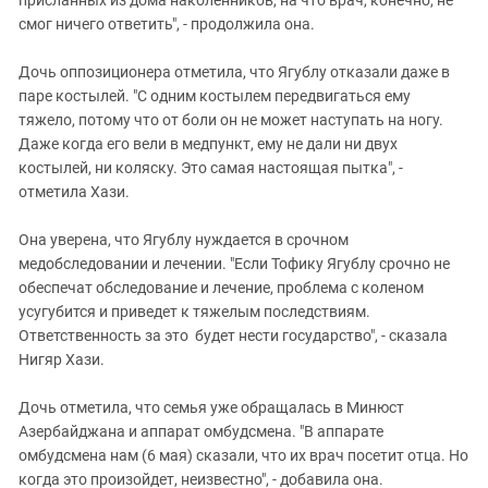
присланных из дома наколенников, на что врач, конечно, не
смог ничего ответить", - продолжила она.
Дочь оппозиционера отметила, что Ягублу отказали даже в
паре костылей. "С одним костылем передвигаться ему
тяжело, потому что от боли он не может наступать на ногу.
Даже когда его вели в медпункт, ему не дали ни двух
костылей, ни коляску. Это самая настоящая пытка", -
отметила Хази.
Она уверена, что Ягублу нуждается в срочном
медобследовании и лечении. "Если Тофику Ягублу срочно не
обеспечат обследование и лечение, проблема с коленом
усугубится и приведет к тяжелым последствиям.
Ответственность за это будет нести государство", - сказала
Нигяр Хази.
Дочь отметила, что семья уже обращалась в Минюст
Азербайджана и аппарат омбудсмена. "В аппарате
омбудсмена нам (6 мая) сказали, что их врач посетит отца. Но
когда это произойдет, неизвестно", - добавила она.