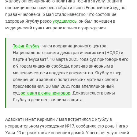
Южный Кавказ
жалобу оппозиционного политика Тофига Ягублу. Защита
оппозиционера намерена обратиться в Европейский суд по
ЮФО
правам человека. 6 мая стало известно, что состояние
здоровья Ягублу резко
ухудшилось
, он был помещен в
медицинский пункт исправительного учреждения.
Тофиг Ягублу
- член координационного центра
Национального совета демократических сил (НСДС) и
партии "Мусават". 10 марта 2025 года суд приговорил его
к 9 годам лишения свободы, признав виновным в
мошенничестве и подделке документов. Ягублу отверг
обвинения и заявил о политических мотивах своего
преследования. 20 мая 2025 года апелляционный
суд
оставил в силе приговор
. Доказательств вины
Ягублу в деле нет, заявила защита.
Адвокат Немат Керимли 7 мая встретился с Ягублу в
исправительном учреждении №17, сообщила его дочь Нигяр
Хази. "Отец сам также позвонил домой. У него нет улучшений