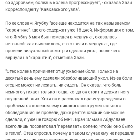
со здоровьем, болезнь колена прогрессирует", - сказала Хази
корреспонденту "Кавказского узла".
По ее словам, Ягублу "все еще находится на так называемом
"карантине", где его содержат уже 18 дней. Информация о том,
что Ягублу 6 мая был помещен в медпункт, оказалась
неточной: как выяснилось, его отвели в медпункт, где
провели визуальный осмотр и сделали укол, после чего
вернули на "карантин", отметила Хази.
"Отек колена причиняет отцу ужасные боли. Только на
десятый день ему сделали обезболивающий укол. Из-за боли
отец не может ни лежать, ни сидеть. Он сказал, что боль
немного утихает только тогда, когда он стоит и держит ногу
опущенной вниз. Хотя он и рассказал врачу учреждения о
проблемах с коленом, ему никакого инструментального
обследования не провели, даже рентгеновский снимок не
сделали, я уже не говорю об МРТ. Врач Эльман Абдуллаев
всего лишь посоветовал "перевязать колено, чтобы оно было
в тепле". Отец спросил, почему в таком случае ему не передали