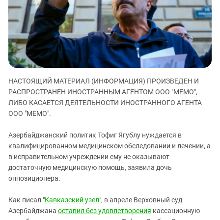
ЗАСТАВЛЯЕТ
Дагестан
КАВКАЗ ЗА ПАЛЕСТИНУ
Ингушетия
ИНАКОМЫСЛИЕ В ЧЕЧНЕ
Кабардино-Балкария
ПРЕСЛЕДОВАНИЕ АКТИВИСТОВ
МОБИЛИЗАЦИЯ И ПРОТЕСТЫ
Калмыкия
Карачаево-Черкесия
НАСТОЯЩИЙ МАТЕРИАЛ (ИНФОРМАЦИЯ) ПРОИЗВЕДЕН И
Краснодарский край
РАСПРОСТРАНЕН ИНОСТРАННЫМ АГЕНТОМ ООО "МЕМО",
Нагорный Карабах
ЛИБО КАСАЕТСЯ ДЕЯТЕЛЬНОСТИ ИНОСТРАННОГО АГЕНТА
ООО "МЕМО".
Российская Федерация
Ростовская область
Азербайджанский политик Тофиг Ягублу нуждается в
Северная Осетия - Алания
квалифицированном медицинском обследовании и лечении, а
в исправительном учреждении ему не оказывают
СКФО
достаточную медицинскую помощь, заявила дочь
Ставропольский край
оппозиционера.
Чечня
Как писал "
Кавказский узел
", в апреле Верховный суд
Южная Осетия
Азербайджана
оставил без удовлетворения
кассационную