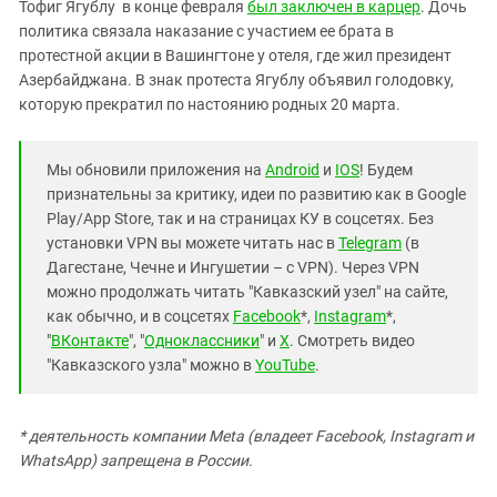
Тофиг Ягублу в конце февраля
был заключен в карцер
. Дочь
политика связала наказание с участием ее брата в
протестной акции в Вашингтоне у отеля, где жил президент
Азербайджана. В знак протеста Ягублу объявил голодовку,
которую прекратил по настоянию родных 20 марта.
Мы обновили приложения на
Android
и
IOS
! Будем
признательны за критику, идеи по развитию как в Google
Play/App Store, так и на страницах КУ в соцсетях. Без
установки VPN вы можете читать нас в
Telegram
(в
Дагестане, Чечне и Ингушетии – с VPN). Через VPN
можно продолжать читать "Кавказский узел" на сайте,
как обычно, и в соцсетях
Facebook
*,
Instagram
*,
"
ВКонтакте
", "
Одноклассники
" и
X
. Смотреть видео
"Кавказского узла" можно в
YouTube
.
* деятельность компании Meta (владеет Facebook, Instagram и
WhatsApp) запрещена в России.