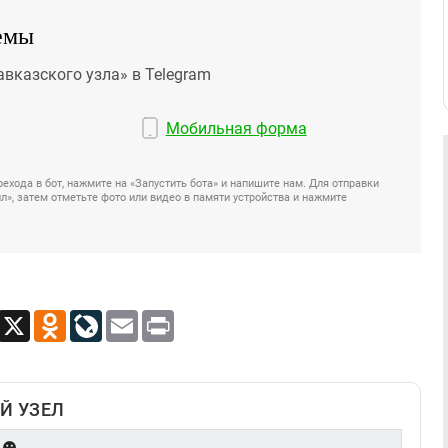
емы
авказского узла» в Telegram
Мобильная форма
ехода в бот, нажмите на «Запустить бота» и напишите нам. Для отправки
», затем отметьте фото или видео в памяти устройства и нажмите
App
Viber
X
Odnoklassniki
LiveJournal
Email
Print
Й УЗЕЛ