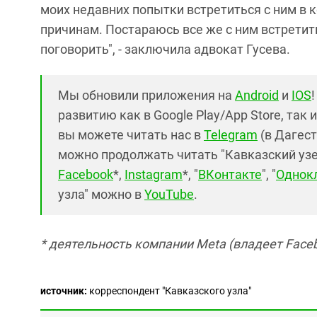
моих недавних попытки встретиться с ним в
причинам. Постараюсь все же с ним встретить
поговорить", - заключила адвокат Гусева.
Мы обновили приложения на
Android
и
IOS
развитию как в Google Play/App Store, так 
вы можете читать нас в
Telegram
(в Дагест
можно продолжать читать "Кавказский узел"
Facebook
*,
Instagram
*, "
ВКонтакте
", "
Однок
узла" можно в
YouTube
.
* деятельность компании Meta (владеет Faceb
источник:
корреспондент "Кавказского узла"