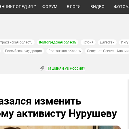
ЭНЦИКЛОПЕДИЯ
ФОРУМ
БЛОГИ
ВИДЕО
ФОТОА
страханская область
Волгоградская область
Грузия
Дагестан
Ингу
Российская Федерация
Ростовская область
Северная Осетия - Алания
Пашинян vs Россия?
азался изменить
ому активисту Нурушеву