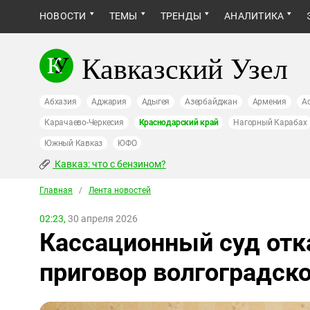
НОВОСТИ
ТЕМЫ
ТРЕНДЫ
АНАЛИТИКА
Кавказский Узел
Абхазия
Аджария
Адыгея
Азербайджан
Армения
А
Карачаево-Черкесия
Краснодарский край
Нагорный Карабах
Южный Кавказ
ЮФО
Кавказ: что с бензином?
Главная
/
Лента новостей
02:23,
30 апреля 2026
Кассационный суд отк
приговор волгоградск