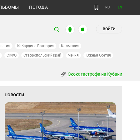
ЛЬБОМЫ
ПОГОДА
RU
EN
ВОЙТИ
шетия
Кабардино-Балкария
Калмыкия
СКФО
Ставропольский край
Чечня
Южная Осетия
Экокатастрофа на Кубани
НОВОСТИ