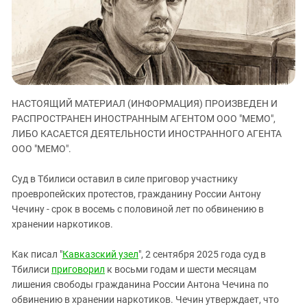
ЗАСТАВЛЯЕТ
Дагестан
КАВКАЗ ЗА ПАЛЕСТИНУ
Ингушетия
ИНАКОМЫСЛИЕ В ЧЕЧНЕ
Кабардино-Балкария
ПРЕСЛЕДОВАНИЕ АКТИВИСТОВ
МОБИЛИЗАЦИЯ И ПРОТЕСТЫ
Калмыкия
Карачаево-Черкесия
НАСТОЯЩИЙ МАТЕРИАЛ (ИНФОРМАЦИЯ) ПРОИЗВЕДЕН И
Краснодарский край
РАСПРОСТРАНЕН ИНОСТРАННЫМ АГЕНТОМ ООО "МЕМО",
ЛИБО КАСАЕТСЯ ДЕЯТЕЛЬНОСТИ ИНОСТРАННОГО АГЕНТА
Нагорный Карабах
ООО "МЕМО".
Российская Федерация
Суд в Тбилиси оставил в силе приговор участнику
Ростовская область
проевропейских протестов, гражданину России Антону
Северная Осетия - Алания
Чечину - срок в восемь с половиной лет по обвинению в
хранении наркотиков.
СКФО
Ставропольский край
Как писал "
Кавказский узел
", 2 сентября 2025 года суд в
Чечня
Тбилиси
приговорил
к восьми годам и шести месяцам
лишения свободы гражданина России Антона Чечина по
Южная Осетия
обвинению в хранении наркотиков. Чечин утверждает, что