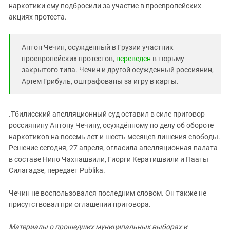
Южный Кавказ
наркотики ему подбросили за участие в проевропейских
акциях протеста.
ЮФО
Антон Чечин, осужденный в Грузии участник
проевропейских протестов,
переведен
в тюрьму
закрытого типа. Чечин и другой осужденный россиянин,
Артем Грибуль, оштрафованы за игру в карты.
.Тбилисский апелляционный суд оставил в силе приговор
россиянину Антону Чечину, осуждённому по делу об обороте
наркотиков на восемь лет и шесть месяцев лишения свободы.
Решение сегодня, 27 апреля, огласила апелляционная палата
в составе Нино Чахнашвили, Гиорги Кератишвили и Пааты
Силагадзе, передает Publika.
Чечин не воспользовался последним словом. Он также не
присутствовал при оглашении приговора.
Материалы о прошедших муниципальных выборах и