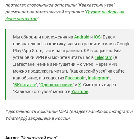
протестах сторонников оппозиции "Кавказский узел"
размещает на тематической странице "
Грузия: выборы на
фоне протестов
".
Мы обновили приложения на
Android
и
IOS
! Будем
признательны за критику, идеи по развитию как в Google
Play/App Store, так и на страницах КУ в соцсетях. Без
установки VPN вы можете читать нас в
Telegram
(в
Дагестане, Чечне и Ингушетии – с VPN). Через VPN
можно продолжать читать "Кавказский узел" на сайте,
как обычно, и в соцсетях
Facebook
*,
Instagram
*,
"
ВКонтакте
", "
Одноклассники
" и
X
. Смотреть видео
"Кавказского узла" можно в
YouTube
.
* деятельность компании Meta (владеет Facebook, Instagram и
WhatsApp) запрещена в России.
Автор:
"Кавказский узел"