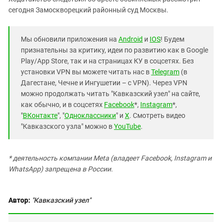
сегодня Замоскворецкий районный суд Москвы.
Мы обновили приложения на
Android
и
IOS
! Будем
признательны за критику, идеи по развитию как в Google
Play/App Store, так и на страницах КУ в соцсетях. Без
установки VPN вы можете читать нас в
Telegram
(в
Дагестане, Чечне и Ингушетии – с VPN). Через VPN
можно продолжать читать "Кавказский узел" на сайте,
как обычно, и в соцсетях
Facebook
*,
Instagram
*,
"
ВКонтакте
", "
Одноклассники
" и
X
. Смотреть видео
"Кавказского узла" можно в
YouTube
.
* деятельность компании Meta (владеет Facebook, Instagram и
WhatsApp) запрещена в России.
Автор:
"Кавказский узел"