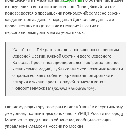
полицейский из Махачкалы
задержаны
по обвинению в даче
Южный Кавказ
и получении взятки соответственно. Полицейский также
ЮФО
подозревается в превышении полномочий: согласно версии
следствия, он за деньги передавал Джикаевой данные о
происшествиях в Дагестане и Северной Осетии с
персональными данными их участников.
"Сапа" - сеть Telegram-каналов, посвященных новостям
Северной Осетии, Южной Осетии и всего Северного
Кавказа. Проект позиционировался как "региональное
независимое медиа", публиковал эксклюзивные новости
о происшествиях, события криминальной хроники и
истории о жизни простых людей, отмечал канал
"Говорит НеМосква" (
признан иноагентом
).
Главному редактору телеграм-канала "Сапа" и оперативному
дежурному полиции дежурной части УМВД России по городу
Махачкале предъявлено обвинение, сообщило сегодня
управление Следкома России по Москве.