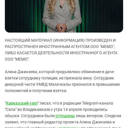
ЗАСТАВЛЯЕТ
Дагестан
КАВКАЗ ЗА ПАЛЕСТИНУ
Ингушетия
ИНАКОМЫСЛИЕ В ЧЕЧНЕ
Кабардино-Балкария
ПРЕСЛЕДОВАНИЕ АКТИВИСТОВ
МОБИЛИЗАЦИЯ И ПРОТЕСТЫ
Калмыкия
НАСТОЯЩИЙ МАТЕРИАЛ (ИНФОРМАЦИЯ) ПРОИЗВЕДЕН И
Карачаево-Черкесия
РАСПРОСТРАНЕН ИНОСТРАННЫМ АГЕНТОМ ООО "МЕМО",
Краснодарский край
ЛИБО КАСАЕТСЯ ДЕЯТЕЛЬНОСТИ ИНОСТРАННОГО АГЕНТА
Нагорный Карабах
ООО "МЕМО".
Российская Федерация
Алина Джикаева, которой предъявлено обвинение в даче
Ростовская область
взятки сотруднику полиции, не признала вину. Сотрудник
дежурной части УМВД Махачкалы признался в превышении
Северная Осетия - Алания
полномочий и получении взятки.
СКФО
Ставропольский край
"
Кавказский узел
" писал, что в редакции Telegram-канала
"Сапа" во Владикавказе с утра 14 апреля проводились
Чечня
обыски. Сотрудники были
отпущены
лишь вечером. Следком
Южная Осетия
заявил, что главный редактор проекта Алина Джикаева и