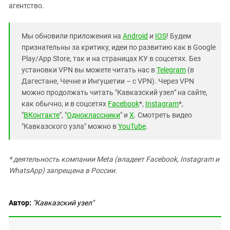
агентство.
Мы обновили приложения на
Android
и
IOS
! Будем
признательны за критику, идеи по развитию как в Google
Play/App Store, так и на страницах КУ в соцсетях. Без
установки VPN вы можете читать нас в
Telegram
(в
Дагестане, Чечне и Ингушетии – с VPN). Через VPN
можно продолжать читать "Кавказский узел" на сайте,
как обычно, и в соцсетях
Facebook
*,
Instagram
*,
"
ВКонтакте
", "
Одноклассники
" и
X
. Смотреть видео
"Кавказского узла" можно в
YouTube
.
* деятельность компании Meta (владеет Facebook, Instagram и
WhatsApp) запрещена в России.
Автор:
"Кавказский узел"