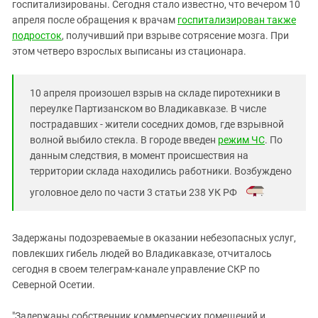
Южный Кавказ
госпитализированы. Сегодня стало известно, что вечером 10
апреля после обращения к врачам
госпитализирован также
ЮФО
подросток
, получивший при взрыве сотрясение мозга. При
этом четверо взрослых выписаны из стационара.
10 апреля произошел взрыв на складе пиротехники в
переулке Партизанском во Владикавказе. В числе
пострадавших - жители соседних домов, где взрывной
волной выбило стекла. В городе введен
режим ЧС
. По
данным следствия, в момент происшествия на
территории склада находились работники. Возбуждено
уголовное дело по части 3 статьи 238 УК РФ
.
Задержаны подозреваемые в оказании небезопасных услуг,
повлекших гибель людей во Владикавказе, отчиталось
сегодня в своем телеграм-канале управление СКР по
Северной Осетии.
"Задержаны собственник коммерческих помещений и