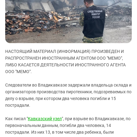
ЗАСТАВЛЯЕТ
Дагестан
КАВКАЗ ЗА ПАЛЕСТИНУ
Ингушетия
ИНАКОМЫСЛИЕ В ЧЕЧНЕ
Кабардино-Балкария
ПРЕСЛЕДОВАНИЕ АКТИВИСТОВ
МОБИЛИЗАЦИЯ И ПРОТЕСТЫ
Калмыкия
Карачаево-Черкесия
НАСТОЯЩИЙ МАТЕРИАЛ (ИНФОРМАЦИЯ) ПРОИЗВЕДЕН И
Краснодарский край
РАСПРОСТРАНЕН ИНОСТРАННЫМ АГЕНТОМ ООО "МЕМО",
Нагорный Карабах
ЛИБО КАСАЕТСЯ ДЕЯТЕЛЬНОСТИ ИНОСТРАННОГО АГЕНТА
ООО "МЕМО".
Российская Федерация
Ростовская область
Следователи во Владикавказе задержали владельца склада и
Северная Осетия - Алания
организаторов производства пиротехники, подозреваемых по
делу о взрыве, при котором два человека погибли и 15
СКФО
пострадали.
Ставропольский край
Как писал "
Кавказский узел
", при взрыве во Владикавказе, по
Чечня
первоначальным данным, погибли два человека, 14
Южная Осетия
пострадали. Из них 13, в том числе два ребенка, были