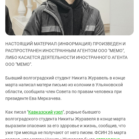
ЗАСТАВЛЯЕТ
Дагестан
КАВКАЗ ЗА ПАЛЕСТИНУ
Ингушетия
ИНАКОМЫСЛИЕ В ЧЕЧНЕ
Кабардино-Балкария
ПРЕСЛЕДОВАНИЕ АКТИВИСТОВ
МОБИЛИЗАЦИЯ И ПРОТЕСТЫ
Калмыкия
НАСТОЯЩИЙ МАТЕРИАЛ (ИНФОРМАЦИЯ) ПРОИЗВЕДЕН И
Карачаево-Черкесия
РАСПРОСТРАНЕН ИНОСТРАННЫМ АГЕНТОМ ООО "МЕМО",
Краснодарский край
ЛИБО КАСАЕТСЯ ДЕЯТЕЛЬНОСТИ ИНОСТРАННОГО АГЕНТА
Нагорный Карабах
ООО "МЕМО".
Российская Федерация
Бывший волгоградский студент Никита Журавель в конце
Ростовская область
марта написал матери письмо из колонии в Ульяновской
области, сообщила член Совета по правам человека при
Северная Осетия - Алания
президенте Ева Меркачева.
СКФО
Ставропольский край
Как писал "
Кавказский узел
", родные бывшего
волгоградского студента Никиты Журавеля в конце марта
Чечня
выразили опасения за его здоровье и жизнь, сообщив, что
Южная Осетия
уже три месяца не получают от него писем. ФСИН 26 марта