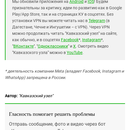
Мы обновили приложения на
Android
и
IOS
! Будем
признательны за критику, идеи по развитию как в Google
Play/App Store, так и на страницах КУ в соцсетях. Без
установки VPN вы можете читать нас в
Telegram
(в
Дагестане, Чечне и Ингушетии – с VPN). Через VPN
можно продолжать читать "Кавказский узел" на сайте,
как обычно, и в соцсетях
Facebook
*,
Instagram
*,
"
ВКонтакте
", "
Одноклассники
" и
X
. Смотреть видео
"Кавказского узла" можно в
YouTube
.
* деятельность компании Meta (владеет Facebook, Instagram и
WhatsApp) запрещена в России.
Автор:
"Кавказский узел"
Гласность помогает решить проблемы
Отправь сообщение, фото и видео через бот