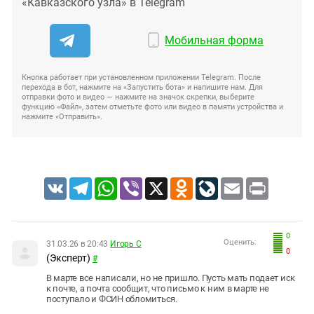
«Кавказского узла» в Telegram
Мобильная форма
Кнопка работает при установленном приложении Telegram. После
перехода в бот, нажмите на «Запустить бота» и напишите нам. Для
отправки фото и видео — нажмите на значок скрепки, выберите
функцию «Файл», затем отметьте фото или видео в памяти устройства и
нажмите «Отправить».
VK
Telegram
WhatsApp
Viber
X
Odnoklassniki
LiveJournal
Email
Print
0
Оценить:
31.03.26 в 20:43
Игорь С
0
(Эксперт)
#
В марте все написали, но не пришло. Пусть мать подает иск
к почте, а почта сообщит, что письмо к ним в марте не
поступало и ФСИН обломиться.