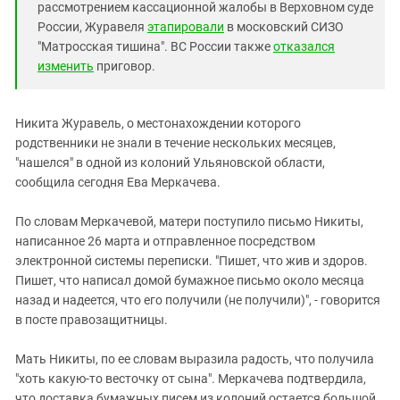
рассмотрением кассационной жалобы в Верховном суде
России, Журавеля
этапировали
в московский СИЗО
"Матросская тишина". ВС России также
отказался
изменить
приговор.
Никита Журавель, о местонахождении которого
родственники не знали в течение нескольких месяцев,
"нашелся" в одной из колоний Ульяновской области,
сообщила сегодня Ева Меркачева.
По словам Меркачевой, матери поступило письмо Никиты,
написанное 26 марта и отправленное посредством
электронной системы переписки. "Пишет, что жив и здоров.
Пишет, что написал домой бумажное письмо около месяца
назад и надеется, что его получили (не получили)", - говорится
в посте правозащитницы.
Мать Никиты, по ее словам выразила радость, что получила
"хоть какую-то весточку от сына". Меркачева подтвердила,
что доставка бумажных писем из колоний остается большой