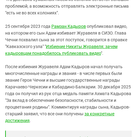
проблемой, а возможность отправлять электронные письма
"есть не во всех колониях".
25 сентября 2023 года
Рамзан Кадыров
опубликовал видео,
на котором его сын Адам избивает Журавеля в СИЗО. Глава
Чечни похвалил сына за этот поступок, говорится в справке
"Кавказского узла" "
Избиение Никиты Журавеля: зачем
кадыровцам понадобилось публиковать видео
".
После избиения Журавеля Адам Кадыров начал получать
многочисленные награды и звания - в числе первых были
звание Героя Чечни и высшие государственные награды
Карачаево-Черкесии и Кабардино-Балкарии. 30 декабря 2025
года он получил из рук отца медаль памяти Ахмата Кадырова
"За вклад в обеспечение безопасности, стабильности и
процветания родины". Комментируя награды сына, Кадыров-
старший заявил, что все они получены
за конкретные
достижения
.