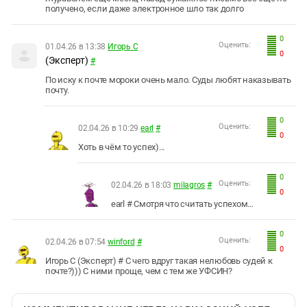
получено, если даже электронное шло так долго
0
Оценить:
01.04.26 в 13:38
Игорь С
0
(Эксперт)
#
По иску к почте мороки очень мало. Суды любят наказывать
почту.
0
Оценить:
02.04.26 в 10:29
earl
#
0
Хоть в чём то успех)...
0
Оценить:
02.04.26 в 18:03
milagros
#
0
earl # Смотря что считать успехом…
0
Оценить:
02.04.26 в 07:54
winford
#
0
Игорь С (Эксперт) # С чего вдруг такая нелюбовь судей к
почте?))) С ними проще, чем с тем же УФСИН?