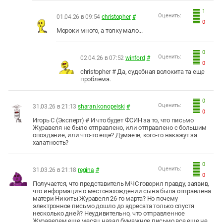
1
Оценить:
01.04.26 в 09:54
christopher
#
0
Мороки много, а толку мало...
0
Оценить:
02.04.26 в 07:52
winford
#
0
christopher # Да, судебная волокита та еще
проблема.
0
Оценить:
31.03.26 в 21:13
sharan.konopelski
#
0
Игорь С (Эксперт) # И что будет ФСИН за то, что письмо
Журавеля не было отправлено, или отправлено с большим
опоздание, или что-то еще? Думаете, кого-то накажут за
халатность?
0
Оценить:
31.03.26 в 21:18
regina
#
0
Получается, что представитель МЧС говорил правду, заявив,
что информация о местонахождении сына была отправлена
матери Никиты Журавеля 26-го марта? Но почему
электронное письмо дошло до адресата только спустя
несколько дней? Неудивительно, что отправленное
Журавелем еще месяц назад бумажное письмо все еще не