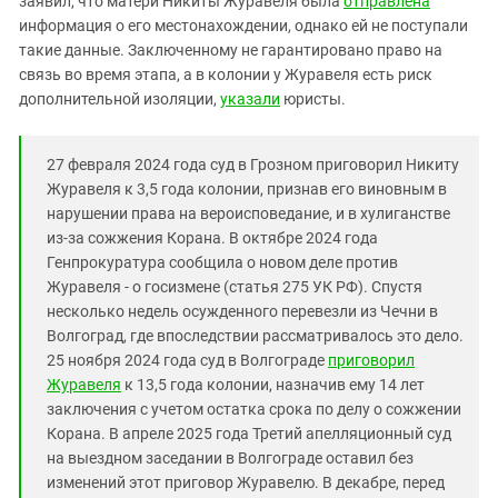
заявил, что матери Никиты Журавеля была
отправлена
Южный Кавказ
информация о его местонахождении, однако ей не поступали
ЮФО
такие данные. Заключенному не гарантировано право на
связь во время этапа, а в колонии у Журавеля есть риск
дополнительной изоляции,
указали
юристы.
27 февраля 2024 года суд в Грозном приговорил Никиту
Журавеля к 3,5 года колонии, признав его виновным в
нарушении права на вероисповедание, и в хулиганстве
из-за сожжения Корана. В октябре 2024 года
Генпрокуратура сообщила о новом деле против
Журавеля - о госизмене (статья 275 УК РФ). Спустя
несколько недель осужденного перевезли из Чечни в
Волгоград, где впоследствии рассматривалось это дело.
25 ноября 2024 года суд в Волгограде
приговорил
Журавеля
к 13,5 года колонии, назначив ему 14 лет
заключения с учетом остатка срока по делу о сожжении
Корана. В апреле 2025 года Третий апелляционный суд
на выездном заседании в Волгограде оставил без
изменений этот приговор Журавелю. В декабре, перед