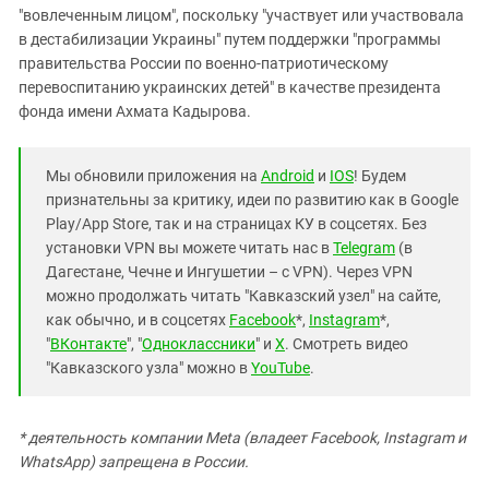
"вовлеченным лицом", поскольку "участвует или участвовала
в дестабилизации Украины" путем поддержки "программы
правительства России по военно-патриотическому
перевоспитанию украинских детей" в качестве президента
фонда имени Ахмата Кадырова.
Мы обновили приложения на
Android
и
IOS
! Будем
признательны за критику, идеи по развитию как в Google
Play/App Store, так и на страницах КУ в соцсетях. Без
установки VPN вы можете читать нас в
Telegram
(в
Дагестане, Чечне и Ингушетии – с VPN). Через VPN
можно продолжать читать "Кавказский узел" на сайте,
как обычно, и в соцсетях
Facebook
*,
Instagram
*,
"
ВКонтакте
", "
Одноклассники
" и
X
. Смотреть видео
"Кавказского узла" можно в
YouTube
.
* деятельность компании Meta (владеет Facebook, Instagram и
WhatsApp) запрещена в России.