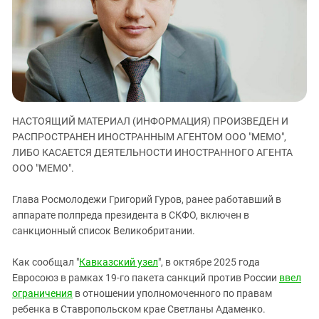
ЗАСТАВЛЯЕТ
Дагестан
КАВКАЗ ЗА ПАЛЕСТИНУ
Ингушетия
ИНАКОМЫСЛИЕ В ЧЕЧНЕ
Кабардино-Балкария
ПРЕСЛЕДОВАНИЕ АКТИВИСТОВ
МОБИЛИЗАЦИЯ И ПРОТЕСТЫ
Калмыкия
Карачаево-Черкесия
НАСТОЯЩИЙ МАТЕРИАЛ (ИНФОРМАЦИЯ) ПРОИЗВЕДЕН И
Краснодарский край
РАСПРОСТРАНЕН ИНОСТРАННЫМ АГЕНТОМ ООО "МЕМО",
Нагорный Карабах
ЛИБО КАСАЕТСЯ ДЕЯТЕЛЬНОСТИ ИНОСТРАННОГО АГЕНТА
Российская Федерация
ООО "МЕМО".
Ростовская область
Глава Росмолодежи Григорий Гуров, ранее работавший в
Северная Осетия - Алания
аппарате полпреда президента в СКФО, включен в
санкционный список Великобритании.
СКФО
Ставропольский край
Как сообщал "
Кавказский узел
", в октябре 2025 года
Чечня
Евросоюз в рамках 19-го пакета санкций против России
ввел
ограничения
в отношении уполномоченного по правам
Южная Осетия
ребенка в Ставропольском крае Светланы Адаменко.