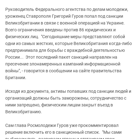
Южный Кавказ
Руководитель Федерального агентства по делам молодежи,
ЮФО
уроженец Ставрополя Григорий Гуров попал под санкции
Великобритании в связи с военной операцией на Украине.
Всего ограничения введены против 86 юридических и
физических лиц. "Сегодняшние меры представляют собой
одни из самых жестких, которые Великобритания когда-либо
предпринимала для борьбы с враждебной деятельностью
России... Этот последний пакет санкций направлен на
пресечение злонамеренных кампаний информационной
войны", - говорится в сообщении на сайте правительства
Британии.
Исходя из документа, активы попавших под санкции людей и
организаций должны быть заморожены, сотрудничество с
ними запрещено, физическим лицам закрыт въезд в
Великобританию.
Сам глава Росмолодежи Гуров уже прокомментировал
решение включить его в санкционный список. "Мы сами
выбираем путь, развиваем страну и отстаиваем свои