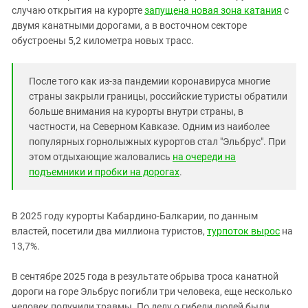
случаю открытия на курорте
запущена новая зона катания
с
двумя канатными дорогами, а в восточном секторе
обустроены 5,2 километра новых трасс.
После того как из-за пандемии коронавируса многие
страны закрыли границы, российские туристы обратили
больше внимания на курорты внутри страны, в
частности, на Северном Кавказе. Одним из наиболее
популярных горнолыжных курортов стал "Эльбрус". При
этом отдыхающие жаловались
на очереди на
подъемники и пробки на дорогах
.
В 2025 году курорты Кабардино-Балкарии, по данным
властей, посетили два миллиона туристов,
турпоток вырос
на
13,7%.
В сентябре 2025 года в результате обрыва троса канатной
дороги на горе Эльбрус погибли три человека, еще несколько
человек получили травмы. По делу о гибели людей были