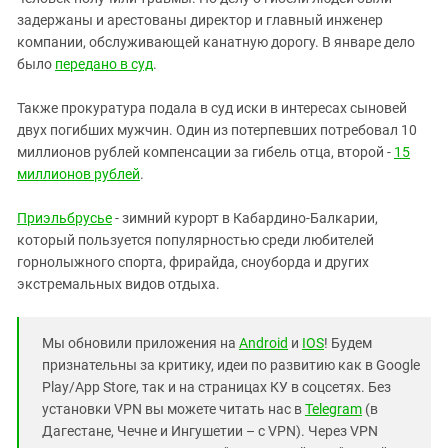
задержаны и арестованы директор и главный инженер
компании, обслуживающей канатную дорогу. В январе дело
было
передано в суд
.
Также прокуратура подала в суд иски в интересах сыновей
двух погибших мужчин. Один из потерпевших потребовал 10
миллионов рублей компенсации за гибель отца, второй -
15
миллионов рублей
.
Приэльбрусье
- зимний курорт в Кабардино-Балкарии,
который пользуется популярностью среди любителей
горнолыжного спорта, фрирайда, сноуборда и других
экстремальных видов отдыха.
Мы обновили приложения на
Android
и
IOS
! Будем
признательны за критику, идеи по развитию как в Google
Play/App Store, так и на страницах КУ в соцсетях. Без
установки VPN вы можете читать нас в
Telegram
(в
Дагестане, Чечне и Ингушетии – с VPN). Через VPN