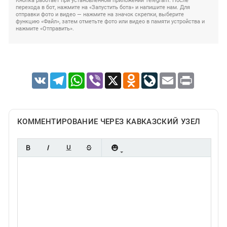
Кнопка работает при установленном приложении Telegram. После
перехода в бот, нажмите на «Запустить бота» и напишите нам. Для
отправки фото и видео — нажмите на значок скрепки, выберите
функцию «Файл», затем отметьте фото или видео в памяти устройства и
нажмите «Отправить».
VK
Telegram
WhatsApp
Viber
X
Odnoklassniki
LiveJournal
Email
Print
КОММЕНТИРОВАНИЕ ЧЕРЕЗ КАВКАЗСКИЙ УЗЕЛ