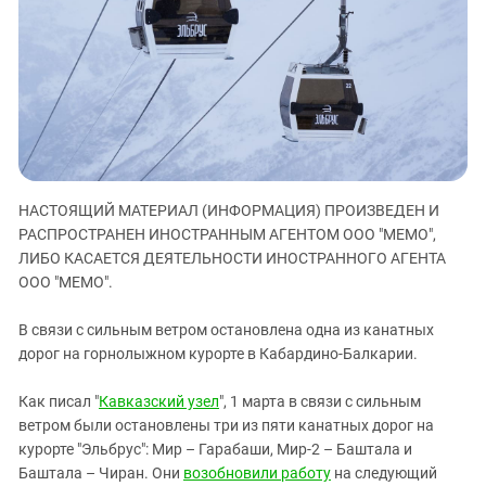
ЗАСТАВЛЯЕТ
Дагестан
КАВКАЗ ЗА ПАЛЕСТИНУ
Ингушетия
ИНАКОМЫСЛИЕ В ЧЕЧНЕ
Кабардино-Балкария
ПРЕСЛЕДОВАНИЕ АКТИВИСТОВ
МОБИЛИЗАЦИЯ И ПРОТЕСТЫ
Калмыкия
Карачаево-Черкесия
Краснодарский край
НАСТОЯЩИЙ МАТЕРИАЛ (ИНФОРМАЦИЯ) ПРОИЗВЕДЕН И
Нагорный Карабах
РАСПРОСТРАНЕН ИНОСТРАННЫМ АГЕНТОМ ООО "МЕМО",
Российская Федерация
ЛИБО КАСАЕТСЯ ДЕЯТЕЛЬНОСТИ ИНОСТРАННОГО АГЕНТА
ООО "МЕМО".
Ростовская область
Северная Осетия - Алания
В связи с сильным ветром остановлена одна из канатных
дорог на горнолыжном курорте в Кабардино-Балкарии.
СКФО
Ставропольский край
Как писал "
Кавказский узел
", 1 марта в связи с сильным
Чечня
ветром были остановлены три из пяти канатных дорог на
курорте "Эльбрус": Мир – Гарабаши, Мир-2 – Баштала и
Южная Осетия
Баштала – Чиран. Они
возобновили работу
на следующий