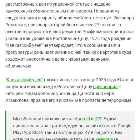
рассмотренных дел по указанной статье с недавно
вынесенным обвинительным приговором. Названному
следователями возрасту обвиняемой соответствует Элеонора
Романько, приговор которой был вынесен 27 января - в
реестре террористов и экстремистов Росфинмониторинга она
указана как уроженка Ростова-на-Дону, 1975 года рождения.
"Кавказский узел" не утверждает, что в сообщении СК и
прокуратуры речь идет именно о ней, так как картотека суда
содержит аналогичные дела с изъятыми данными
обвиняемых.
"
Кавказский узел
" также писал, что в конце 2025 года Южный
окружной военный суд в Ростове-на-Дону
приговорил
к
четырем годам колонии уроженца Дагестана Омара
Исмаилова, признав его виновным в пропаганде терроризма.
Мы обновили приложения на
Android
и
IOS
! Будем
признательны за критику, идеи по развитию как в Google
Play/App Store, так и на страницах КУ в соцсетях. Без
установки VPN вы можете читать нас в
Telegram
(в