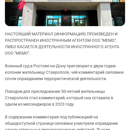
ЗАСТАВЛЯЕТ
Дагестан
КАВКАЗ ЗА ПАЛЕСТИНУ
Ингушетия
ИНАКОМЫСЛИЕ В ЧЕЧНЕ
Кабардино-Балкария
ПРЕСЛЕДОВАНИЕ АКТИВИСТОВ
МОБИЛИЗАЦИЯ И ПРОТЕСТЫ
Калмыкия
НАСТОЯЩИЙ МАТЕРИАЛ (ИНФОРМАЦИЯ) ПРОИЗВЕДЕН И
РАСПРОСТРАНЕН ИНОСТРАННЫМ АГЕНТОМ ООО "МЕМО",
Карачаево-Черкесия
ЛИБО КАСАЕТСЯ ДЕЯТЕЛЬНОСТИ ИНОСТРАННОГО АГЕНТА
Краснодарский край
ООО "МЕМО".
Нагорный Карабах
Военный суд в Ростове-на-Дону приговорил к двум годам
Российская Федерация
колонии жительницу Ставрополя, чей комментарий силовики
Ростовская область
сочли оправданием террористической деятельности.
Северная Осетия - Алания
Поводом для преследования 50-летней жительницы
СКФО
Ставрополя стал комментарий, который она оставила в
Ставропольский край
одном из мессенджеров в 2023 году.
Чечня
В содержании комментария под публикацией на
Южная Осетия
общедоступной странице силовики усмотрели оправдание
насильственных и террористических действий. "В ходе