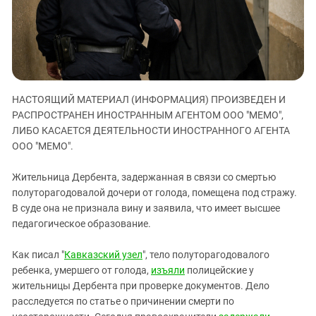
ЗАСТАВЛЯЕТ
Дагестан
КАВКАЗ ЗА ПАЛЕСТИНУ
Ингушетия
ИНАКОМЫСЛИЕ В ЧЕЧНЕ
Кабардино-Балкария
ПРЕСЛЕДОВАНИЕ АКТИВИСТОВ
МОБИЛИЗАЦИЯ И ПРОТЕСТЫ
Калмыкия
НАСТОЯЩИЙ МАТЕРИАЛ (ИНФОРМАЦИЯ) ПРОИЗВЕДЕН И
Карачаево-Черкесия
РАСПРОСТРАНЕН ИНОСТРАННЫМ АГЕНТОМ ООО "МЕМО",
Краснодарский край
ЛИБО КАСАЕТСЯ ДЕЯТЕЛЬНОСТИ ИНОСТРАННОГО АГЕНТА
Нагорный Карабах
ООО "МЕМО".
Российская Федерация
Жительница Дербента, задержанная в связи со смертью
Ростовская область
полуторагодовалой дочери от голода, помещена под стражу.
В суде она не признала вину и заявила, что имеет высшее
Северная Осетия - Алания
педагогическое образование.
СКФО
Ставропольский край
Как писал "
Кавказский узел
", тело полуторагодовалого
ребенка, умершего от голода,
изъяли
полицейские у
Чечня
жительницы Дербента при проверке документов. Дело
Южная Осетия
расследуется по статье о причинении смерти по