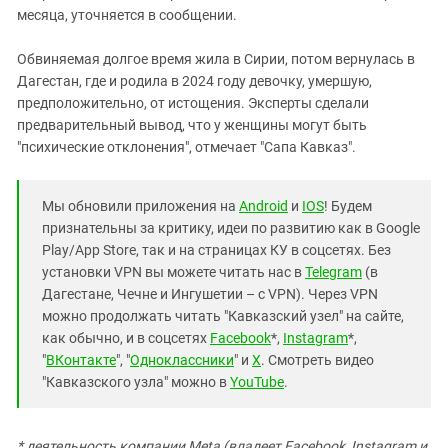
месяца, уточняется в сообщении.
Обвиняемая долгое время жила в Сирии, потом вернулась в
Дагестан, где и родила в 2024 году девочку, умершую,
предположительно, от истощения. Эксперты сделали
предварительный вывод, что у женщины могут быть
"психические отклонения", отмечает "Сапа Кавказ".
Мы обновили приложения на
Android
и
IOS
! Будем
признательны за критику, идеи по развитию как в Google
Play/App Store, так и на страницах КУ в соцсетях. Без
установки VPN вы можете читать нас в
Telegram
(в
Дагестане, Чечне и Ингушетии – с VPN). Через VPN
можно продолжать читать "Кавказский узел" на сайте,
как обычно, и в соцсетях
Facebook
*,
Instagram
*,
"
ВКонтакте
", "
Одноклассники
" и
X
. Смотреть видео
"Кавказского узла" можно в
YouTube
.
* деятельность компании Meta (владеет Facebook, Instagram и