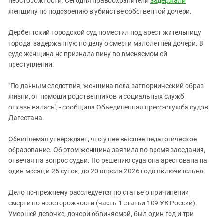
неосторожности. Сегодня правоохранители
задержали
Южный Кавказ
женщину по подозрению в убийстве собственной дочери.
ЮФО
Дербентский городской суд поместил под арест жительницу
города, задержанную по делу о смерти малолетней дочери. В
суде женщина не признала вину во вменяемом ей
преступлении.
"По данным следствия, женщина вела затворнический образ
жизни, от помощи родственников и социальных служб
отказывалась", - сообщила Объединенная пресс-служба судов
Дагестана.
Обвиняемая утверждает, что у нее высшее педагогическое
образование. Об этом женщина заявила во время заседания,
отвечая на вопрос судьи. По решению суда она арестована на
один месяц и 25 суток, до 20 апреля 2026 года включительно.
Дело по-прежнему расследуется по статье о причинении
смерти по неосторожности (часть 1 статьи 109 УК России).
Умершей девочке, дочери обвиняемой, был один год и три