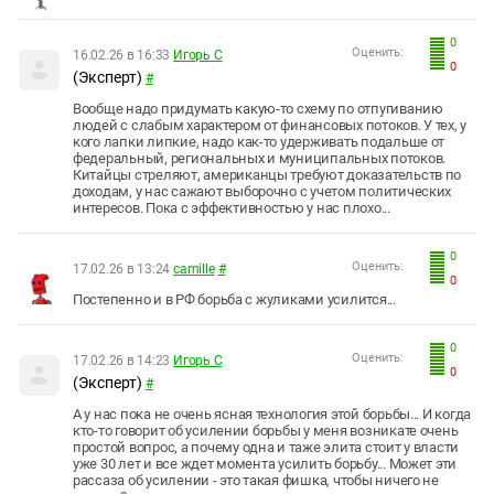
0
Оценить:
16.02.26 в 16:33
Игорь С
0
(Эксперт)
#
Вообще надо придумать какую-то схему по отпугиванию
людей с слабым характером от финансовых потоков. У тех, у
кого лапки липкие, надо как-то удерживать подальше от
федеральный, региональных и муниципальных потоков.
Китайцы стреляют, американцы требуют доказательств по
доходам, у нас сажают выборочно с учетом политических
интересов. Пока с эффективностью у нас плохо...
0
Оценить:
17.02.26 в 13:24
camille
#
0
Постепенно и в РФ борьба с жуликами усилится...
0
Оценить:
17.02.26 в 14:23
Игорь С
0
(Эксперт)
#
А у нас пока не очень ясная технология этой борьбы... И когда
кто-то говорит об усилении борьбы у меня возникате очень
простой вопрос, а почему одна и таже элита стоит у власти
уже 30 лет и все ждет момента усилить борьбу... Может эти
рассаза об усилении - это такая фишка, чтобы ничего не