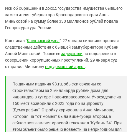
ЗАСТАВЛЯЕТ
Дагестан
Иск об обращении в доход государства имущества бывшего
КАВКАЗ ЗА ПАЛЕСТИНУ
Ингушетия
заместителя губернатора Краснодарского края Анны
ИНАКОМЫСЛИЕ В ЧЕЧНЕ
Миньковой на сумму более 330 миллионов рублей подала
Кабардино-Балкария
ПРЕСЛЕДОВАНИЕ АКТИВИСТОВ
Генпрокуратура России.
МОБИЛИЗАЦИЯ И ПРОТЕСТЫ
Калмыкия
Как писал "
Кавказский узел
", 27 января силовики провели
Карачаево-Черкесия
следственные действия с бывшей замгубернатора Кубани
Краснодарский край
Анной Миньковой. Позже ее
задержали
по подозрению в
Нагорный Карабах
совершении коррупционных преступлений. 29 января суд
отправил Минькову
под домашний арест
.
Российская Федерация
Ростовская область
По данным издания 93.ru, обыски связаны со
Северная Осетия - Алания
строительством за 2 миллиарда рублей дома для
СКФО
инвалидов в хуторе Новонекрасовском. Учреждение на
150 мест возводили с 2023 года по нацпроекту
Ставропольский край
"Демография". Стройку курировала Анна Минькова,
Чечня
которая на тот момент была вице-губернатором, а
сейчас возглавляет краевой телеканал "Кубань 24". При
Южная Осетия
этом объект было решено возвести на непригодном для