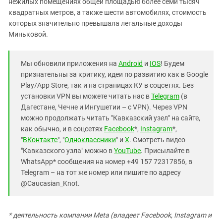
нежилых помещениях общей площадью более семи тысяч
квадратных метров, а также шести автомобилях, стоимость
которых значительно превышала легальные доходы
Миньковой.
Мы обновили приложения на
Android
и
IOS
! Будем
признательны за критику, идеи по развитию как в Google
Play/App Store, так и на страницах КУ в соцсетях. Без
установки VPN вы можете читать нас в
Telegram
(в
Дагестане, Чечне и Ингушетии – с VPN). Через VPN
можно продолжать читать "Кавказский узел" на сайте,
как обычно, и в соцсетях
Facebook
*,
Instagram
*,
"
ВКонтакте
", "
Одноклассники
" и
X
. Смотреть видео
"Кавказского узла" можно в
YouTube
. Присылайте в
WhatsApp* сообщения на номер +49 157 72317856, в
Telegram – на тот же номер или пишите по адресу
@Caucasian_Knot.
* деятельность компании Meta (владеет Facebook, Instagram и