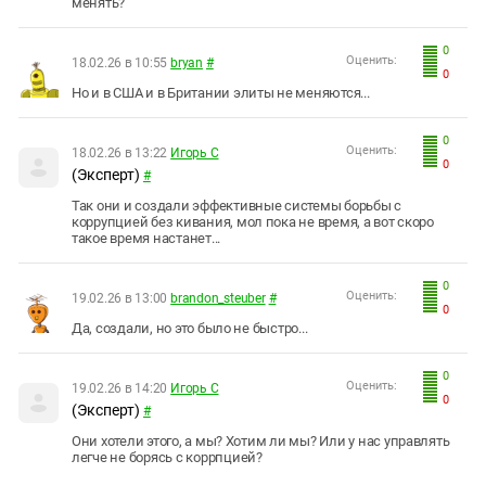
менять?
0
Оценить:
18.02.26 в 10:55
bryan
#
0
Но и в США и в Британии элиты не меняются...
0
Оценить:
18.02.26 в 13:22
Игорь С
0
(Эксперт)
#
Так они и создали эффективные системы борьбы с
коррупцией без кивания, мол пока не время, а вот скоро
такое время настанет...
0
Оценить:
19.02.26 в 13:00
brandon_steuber
#
0
Да, создали, но это было не быстро...
0
Оценить:
19.02.26 в 14:20
Игорь С
0
(Эксперт)
#
Они хотели этого, а мы? Хотим ли мы? Или у нас управлять
легче не борясь с коррпцией?