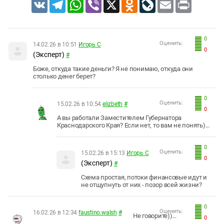
VK
Telegram
WhatsApp
Viber
X
Odnoklassniki
LiveJournal
Email
Print
0
Оценить:
14.02.26 в 10:51
Игорь С
0
(Эксперт)
#
Боже, откуда такие деньги? Я не понимаю, откуда они
столько денег берет?
0
Оценить:
15.02.26 в 10:54
elizbeth
#
0
А вы работали Заместителем Губернатора
Краснодарского Края? Если нет, то вам не понять)...
0
Оценить:
15.02.26 в 15:13
Игорь С
0
(Эксперт)
#
Схема простая, потоки финансовые идут и
не отщупнуть от них - позор всей жизни?
0
Оценить:
16.02.26 в 12:34
faustino.walsh
#
Не говорите))...
0