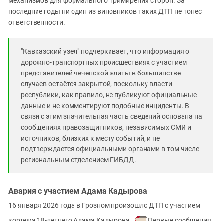
механизмов для формального примирения сторон. За
Южный Кавказ
последние годы ни один из виновников таких ДТП не понес
ЮФО
ответственности.
"Кавказский узел" подчеркивает, что информация о
дорожно-транспортных происшествиях с участием
представителей чеченской элиты в большинстве
случаев остаётся закрытой, поскольку власти
республики, как правило, не публикуют официальные
данные и не комментируют подобные инциденты. В
связи с этим значительная часть сведений основана на
сообщениях правозащитников, независимых СМИ и
источников, близких к месту событий, и не
подтверждается официальными органами в том числе
региональным отделением ГИБДД.
Авария с участием Адама Кадырова
16 января 2026 года в Грозном произошло ДТП с участием
кортежа 18‑летнего Адама Кадырова
. Первые сообщения