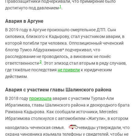
Правозащитники подчёркивали, что примирение было
1
достигнуто под давлением
.
Авария в Аргуне
В 2019 году в Аргуне произошло смертельное ДТП. Сын
силовика, близкого к Кадырову, стал участником аварии, в
которой погибли три человека. Оппозиционный чеченский
блогер Тумсо Абдурахманов* подчеркивал, что
расследование не проводилось, а виновник не понёс
2
ответственности
. Этот эпизод стал вторым в ряду случаев,
где тяжёлые последствия
не привели
к юридическим
действиям.
Авария с участием главы Шалинского района
В 2018 году
произошла
авария с участием Турпал‑Али
Ибрагимова, главы Шалинского района и двоюродного брата
Рамзана Кадырова. Как сообщали источники, Mercedes
Ибрагимова столкнулся с автомобилем «Жигули», в котором
находилась чеченская семья.
Очевидцы утверждали, что
охрана чиновника изымала телефоны у свидетелей, чтобы не