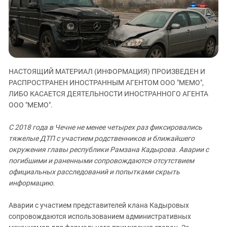
ЗАСТАВЛЯЕТ
Дагестан
КАВКАЗ ЗА ПАЛЕСТИНУ
Ингушетия
ИНАКОМЫСЛИЕ В ЧЕЧНЕ
Кабардино-Балкария
ПРЕСЛЕДОВАНИЕ АКТИВИСТОВ
МОБИЛИЗАЦИЯ И ПРОТЕСТЫ
Калмыкия
НАСТОЯЩИЙ МАТЕРИАЛ (ИНФОРМАЦИЯ) ПРОИЗВЕДЕН И
Карачаево-Черкесия
РАСПРОСТРАНЕН ИНОСТРАННЫМ АГЕНТОМ ООО "МЕМО",
Краснодарский край
ЛИБО КАСАЕТСЯ ДЕЯТЕЛЬНОСТИ ИНОСТРАННОГО АГЕНТА
Нагорный Карабах
ООО "МЕМО".
Российская Федерация
С 2018 года в Чечне не менее четырех раз фиксировались
Ростовская область
тяжелые ДТП с участием родственников и ближайшего
окружения главы республики Рамзана Кадырова. Аварии с
Северная Осетия - Алания
погибшими и раненными сопровождаются отсутствием
СКФО
официальных расследований и попытками скрыть
Ставропольский край
информацию.
Чечня
Аварии с участием представителей клана Кадыровых
Южная Осетия
сопровождаются использованием административных