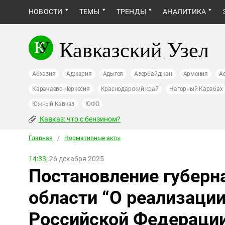
НОВОСТИ
ТЕМЫ
ТРЕНДЫ
АНАЛИТИКА
Кавказский Узел
Абхазия
Аджария
Адыгея
Азербайджан
Армения
А
Карачаево-Черкесия
Краснодарский край
Нагорный Карабах
Южный Кавказ
ЮФО
Кавказ: что с бензином?
Главная
/
Нормативные акты
14:33,
26 декабря 2025
Постановление губерн
области “О реализаци
Российской Федерации 