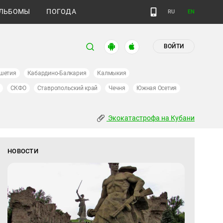
ЛЬБОМЫ
ПОГОДА
RU
EN
ВОЙТИ
шетия
Кабардино-Балкария
Калмыкия
СКФО
Ставропольский край
Чечня
Южная Осетия
Экокатастрофа на Кубани
НОВОСТИ