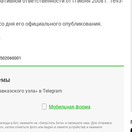
ивной ответственности от l l июня 2008 г. 1693-
 со дня его официального опубликования.
02502060001
емы
авказского узла» в Telegram
Мобильная форма
ехода в бот, нажмите на «Запустить бота» и напишите нам. Для отправки
», затем отметьте фото или видео в памяти устройства и нажмите