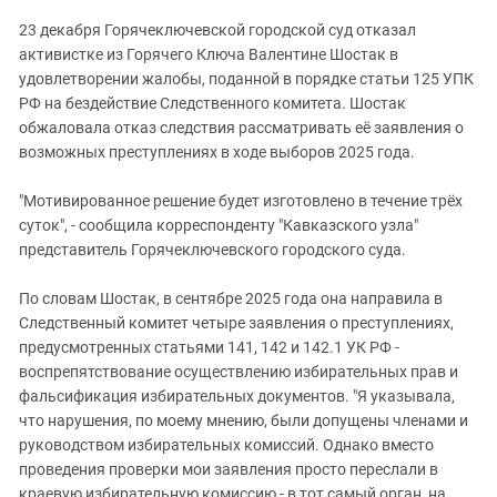
Южный Кавказ
23 декабря Горячеключевской городской суд отказал
ЮФО
активистке из Горячего Ключа Валентине Шостак в
удовлетворении жалобы, поданной в порядке статьи 125 УПК
РФ на бездействие Следственного комитета. Шостак
обжаловала отказ следствия рассматривать её заявления о
возможных преступлениях в ходе выборов 2025 года.
"Мотивированное решение будет изготовлено в течение трёх
суток", - сообщила корреспонденту "Кавказского узла"
представитель Горячеключевского городского суда.
По словам Шостак, в сентябре 2025 года она направила в
Следственный комитет четыре заявления о преступлениях,
предусмотренных статьями 141, 142 и 142.1 УК РФ -
воспрепятствование осуществлению избирательных прав и
фальсификация избирательных документов. "Я указывала,
что нарушения, по моему мнению, были допущены членами и
руководством избирательных комиссий. Однако вместо
проведения проверки мои заявления просто переслали в
краевую избирательную комиссию - в тот самый орган, на