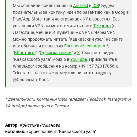
Мы обновили приложения на
Android
и
IOS
! Будем
признательны за критику, идеи по развитию как в Google
Play/App Store, так и на страницах КУ в соцсетях. Без
установки VPN вы можете читать нас в
Telegram
(в
Дагестане, Чечне и Ингушетии – с VPN). Через VPN
можно продолжать читать "Кавказский узел" на сайте,
как обычно, и в соцсетях
Facebook
*,
Instagram
*,
"
ВКонтакте
", "
Одноклассники
" и
X
. Смотреть видео
"Кавказского узла" можно в
YouTube
. Присылайте в
WhatsApp* сообщения на номер +49 157 72317856, в
Telegram – на тот же номер или пишите по адресу
@Caucasian_Knot.
* деятельность компании Meta (владеет Facebook, Instagram и
WhatsApp) запрещена в России.
Автор:
Кристина Романова
источник:
корреспондент "Кавказского узла"