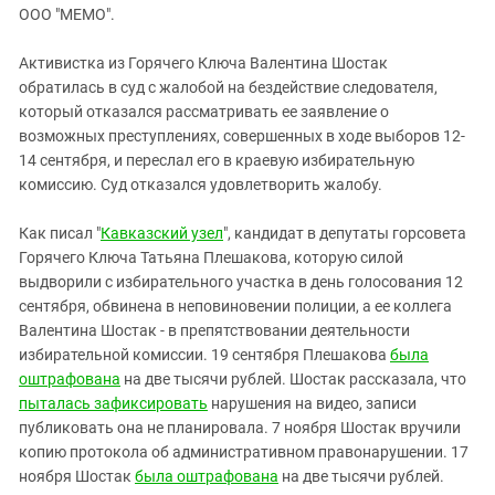
ЗАСТАВЛЯЕТ
ООО "МЕМО".
Дагестан
КАВКАЗ ЗА ПАЛЕСТИНУ
Ингушетия
ИНАКОМЫСЛИЕ В ЧЕЧНЕ
Активистка из Горячего Ключа Валентина Шостак
обратилась в суд с жалобой на бездействие следователя,
Кабардино-Балкария
ПРЕСЛЕДОВАНИЕ АКТИВИСТОВ
который отказался рассматривать ее заявление о
МОБИЛИЗАЦИЯ И ПРОТЕСТЫ
Калмыкия
возможных преступлениях, совершенных в ходе выборов 12-
Карачаево-Черкесия
14 сентября, и переслал его в краевую избирательную
комиссию. Суд отказался удовлетворить жалобу.
Краснодарский край
Нагорный Карабах
Как писал "
Кавказский узел
", кандидат в депутаты горсовета
Горячего Ключа Татьяна Плешакова, которую силой
Российская Федерация
выдворили с избирательного участка в день голосования 12
Ростовская область
сентября, обвинена в неповиновении полиции, а ее коллега
Северная Осетия - Алания
Валентина Шостак - в препятствовании деятельности
избирательной комиссии. 19 сентября Плешакова
была
СКФО
оштрафована
на две тысячи рублей. Шостак рассказала, что
Ставропольский край
пыталась зафиксировать
нарушения на видео, записи
публиковать она не планировала. 7 ноября Шостак вручили
Чечня
копию протокола об административном правонарушении. 17
Южная Осетия
ноября Шостак
была оштрафована
на две тысячи рублей.