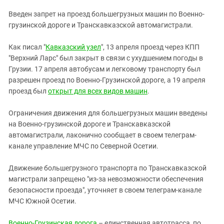
ЗАСТАВЛЯЕТ
Дагестан
Введен запрет на проезд большегрузных машин по Военно-
КАВКАЗ ЗА ПАЛЕСТИНУ
Ингушетия
грузинской дороге и Транскавказской автомагистрали.
ИНАКОМЫСЛИЕ В ЧЕЧНЕ
Кабардино-Балкария
ПРЕСЛЕДОВАНИЕ АКТИВИСТОВ
Как писал "
Кавказский узел
", 13 апреля проезд через КПП
МОБИЛИЗАЦИЯ И ПРОТЕСТЫ
Калмыкия
"Верхний Ларс" был закрыт в связи с ухудшением погоды в
Грузии. 17 апреля автобусам и легковому транспорту был
Карачаево-Черкесия
разрешен проезд по Военно-Грузинской дороге, а 19 апреля
Краснодарский край
проезд был
открыт для всех видов машин
.
Нагорный Карабах
Ограничения движения для большегрузных машин введены
Российская Федерация
на Военно-грузинской дороге и Транскавказской
Ростовская область
автомагистрали, лаконично сообщает в своем телеграм-
канале управление МЧС по Северной Осетии.
Северная Осетия - Алания
СКФО
Движение большегрузного транспорта по Транскавказской
магистрали запрещено "из-за невозможности обеспечения
Ставропольский край
безопасности проезда", уточняет в своем телеграм-канале
Чечня
МЧС Южной Осетии.
Южная Осетия
Военно-Грузинская дорога
– единственная автотрасса, по