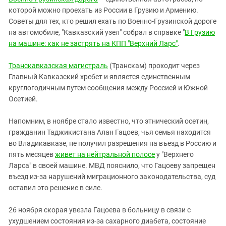
Южный Кавказ
которой можно проехать из России в Грузию и Армению.
ЮФО
Советы для тех, кто решил ехать по Военно-Грузинской дороге
на автомобиле, "Кавказский узел" собрал в справке "
В Грузию
на машине: как не застрять на КПП "Верхний Ларс"
.
Транскавказская магистраль
(Транскам) проходит через
Главный Кавказский хребет и является единственным
круглогодичным путем сообщения между Россией и Южной
Осетией.
Напомним, в ноябре стало известно, что этнический осетин,
гражданин Таджикистана Алан Гацоев, чья семья находится
во Владикавказе, не получил разрешения на въезд в Россию и
пять месяцев
живет на нейтральной полосе
у "Верхнего
Ларса" в своей машине. МВД пояснило, что Гацоеву запрещен
въезд из-за нарушений миграционного законодательства, суд
оставил это решение в силе.
26 ноября скорая увезла Гацоева в больницу в связи с
ухудшением состояния из-за сахарного диабета, состояние