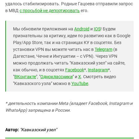
удалось стабилизировать. Родные Гацоева отправили запрос
в МВД
с просьбой не депортировать
его.
Мы обновили приложения на
Android
и
IOS
! Будем
признательны за критику, идеи по развитию как в Google
Play/App Store, так и на страницах КУ в соцсетях. Без
установки VPN вы можете читать нас в
Telegram
(в
Дагестане, Чечне и Ингушетии – с VPN). Через VPN
можно продолжать читать "Кавказский узел" на сайте,
как обычно, и в соцсетях
Facebook
*,
Instagram
*,
"
ВКонтакте
", "
Одноклассники
" и
X
. Смотреть видео
"Кавказского узла" можно в
YouTube
.
* деятельность компании Meta (владеет Facebook, Instagram и
WhatsApp) запрещена в России.
Автор:
"Кавказский узел"