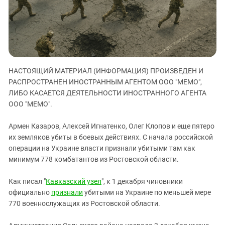
ЗАСТАВЛЯЕТ
Дагестан
КАВКАЗ ЗА ПАЛЕСТИНУ
Ингушетия
ИНАКОМЫСЛИЕ В ЧЕЧНЕ
Кабардино-Балкария
ПРЕСЛЕДОВАНИЕ АКТИВИСТОВ
МОБИЛИЗАЦИЯ И ПРОТЕСТЫ
Калмыкия
НАСТОЯЩИЙ МАТЕРИАЛ (ИНФОРМАЦИЯ) ПРОИЗВЕДЕН И
Карачаево-Черкесия
РАСПРОСТРАНЕН ИНОСТРАННЫМ АГЕНТОМ ООО "МЕМО",
Краснодарский край
ЛИБО КАСАЕТСЯ ДЕЯТЕЛЬНОСТИ ИНОСТРАННОГО АГЕНТА
Нагорный Карабах
ООО "МЕМО".
Российская Федерация
Армен Казаров, Алексей Игнатенко, Олег Клопов и еще пятеро
Ростовская область
их земляков убиты в боевых действиях. С начала российской
операции на Украине власти признали убитыми там как
Северная Осетия - Алания
минимум 778 комбатантов из Ростовской области.
СКФО
Ставропольский край
Как писал "
Кавказский узел
", к 1 декабря чиновники
официально
признали
убитыми на Украине по меньшей мере
Чечня
770 военнослужащих из Ростовской области.
Южная Осетия