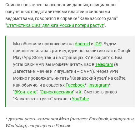
Список составлен на основании данных, официально
озвученных представителями властей и силовыми
ведомствами, говорится в справке "Кавказского узла"
"
Статистика СВО: для юга России потери растут
".
Мы обновили приложения на
Android
и
IOS
! Будем
признательны за критику, идеи по развитию как в Google
Play/App Store, так и на страницах КУ в соцсетях. Без
установки VPN вы можете читать нас в
Telegram
(в
Дагестане, Чечне и Ингушетии – с VPN). Через VPN
можно продолжать читать "Кавказский узел" на сайте,
как обычно, и в соцсетях
Facebook
*,
Instagram
*,
"
ВКонтакте
", "
Одноклассники
" и
X
. Смотреть видео
"Кавказского узла" можно в
YouTube
.
* деятельность компании Meta (владеет Facebook, Instagram и
WhatsApp) запрещена в России.