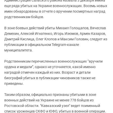
Администрация Сальского района назвала 3 декабря имена
Южный Кавказ
еще ряда убитых на Украине военнослужащих. Восемь новых
ЮФО
имен обнародованы в отчете о вручении посмертных наград
родственникам бойцов.
В зоне боевых действий убиты Михаил Голощапов, Вячеслав
Демехин, Алексей Игнатенко, Игорь Изюмов, Армен Казаров,
Дмитрий Кислица, Олег Клопов и Максим Головин, следует из
публикации в официальном Telegram-канале
муниципалитета.
Родственникам перечисленных военнослужащих “вручили
ордена и медали”, однако не уточняется, какой именно
наградой отмечен каждый из них. Возраст и детали
биографий убитых в публикации чиновников также не
приведены.
Таким образом, официально признаны убитыми в зоне
военных действий на Украине не менее 778 бойцов из
Ростовской области. "Кавказский узел" ведет поименный
список уроженцев СКФО и ЮФО, убитых в военной операции.