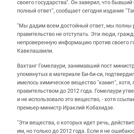
своего государства". Он заверил, что бывший
полный ответ", сообщает сегодня издание "Та
"Мы дадим всем достойный ответ, мы полны 
правительство не отступать. Эти люди, граж
непроверенную информацию против своего гос
Кавелашвили.
Вахтанг Гомелаури, занимавший пост министр
упомянутых в материале Би-би-си, подтверди
имелось химическое вещество "камит", хотя,
правительством до 2012 года. Гомелаури утве
и не использовало это вещество, - хотя ссыла
премьер-министр Ираклий Кобахидзе.
"Эти вещества, о которых идет речь, действ
им, но только до 2012 года. Если я не ошибаю