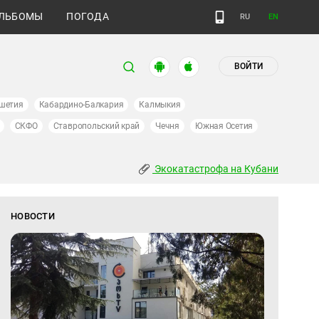
ЛЬБОМЫ
ПОГОДА
RU
EN
ВОЙТИ
шетия
Кабардино-Балкария
Калмыкия
СКФО
Ставропольский край
Чечня
Южная Осетия
Экокатастрофа на Кубани
НОВОСТИ