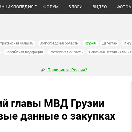
ЭНЦИКЛОПЕДИЯ
ФОРУМ
БЛОГИ
ВИДЕО
ФОТОА
страханская область
Волгоградская область
Грузия
Дагестан
Ингу
Российская Федерация
Ростовская область
Северная Осетия - Алания
Пашинян vs Россия?
й главы МВД Грузии
вые данные о закупках