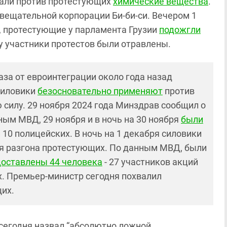
вали против протестующих
химические вещества
.
вещательной корпорации Би-би-си. Вечером 1
а, протестующие у парламента Грузии
подожгли
у участники протестов были отравлены.
аза от евроинтеграции около года назад
силовики
безосновательно применяют
против
силу. 29 ноября 2024 года Минздрав сообщил о
ным МВД, 29 ноября и в ночь на 30 ноября
были
 10 полицейских. В ночь на 1 декабря силовики
ля разгона протестующих. По данным МВД, были
доставлены 44 человека
- 27 участников акций
х. Премьер-министр сегодня похвалил
их.
сегодня назвал “абсолютно ложной