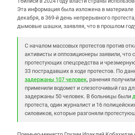
Тбилиси в 2024 году власти страны использо
Эта информация была изложена в материале 
декабря, в 369-й день непрерывного протест
дымовые шашки, заявляя, что в прошлом год
С началом массовых протестов против отк
активисты и оппозиционеры заявили, что 
протестующих спецсредства и чрезмерную 
33 пострадавших в ходе протестов. По дан
задержаны 107 человек
, ранения получили
применили водомет и слезоточивый газ д
задержаны 50 человек. В больницы были
протеста, один журналист и 16 полицейски
силовиков, которые разгоняли протестующ
Премьер-министр Грузии Ираклий Кобахидзе 