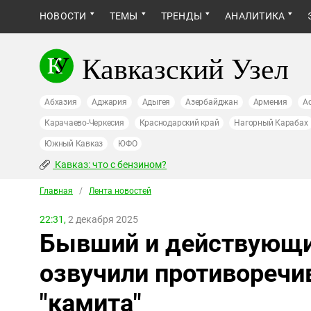
НОВОСТИ
ТЕМЫ
ТРЕНДЫ
АНАЛИТИКА
Кавказский Узел
Абхазия
Аджария
Адыгея
Азербайджан
Армения
А
Карачаево-Черкесия
Краснодарский край
Нагорный Карабах
Южный Кавказ
ЮФО
Кавказ: что с бензином?
Главная
/
Лента новостей
22:31,
2 декабря 2025
Бывший и действующи
озвучили противоречи
"камита"