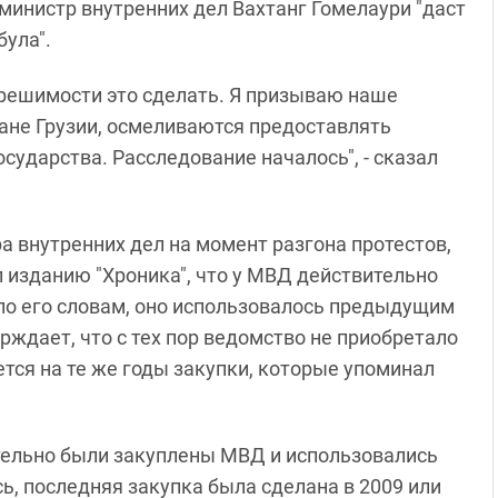
 министр внутренних дел Вахтанг Гомелаури "даст
була".
решимости это сделать. Я призываю наше
дане Грузии, осмеливаются предоставлять
ударства. Расследование началось", - сказал
а внутренних дел на момент разгона протестов,
л изданию "Хроника", что у МВД действительно
 по его словам, оно использовалось предыдущим
рждает, что с тех пор ведомство не приобретало
ется на те же годы закупки, которые упоминал
ительно были закуплены МВД и использовались
сь, последняя закупка была сделана в 2009 или