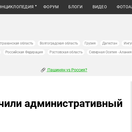
ЭНЦИКЛОПЕДИЯ
ФОРУМ
БЛОГИ
ВИДЕО
ФОТОА
страханская область
Волгоградская область
Грузия
Дагестан
Ингу
Российская Федерация
Ростовская область
Северная Осетия - Алания
Пашинян vs Россия?
учили административный