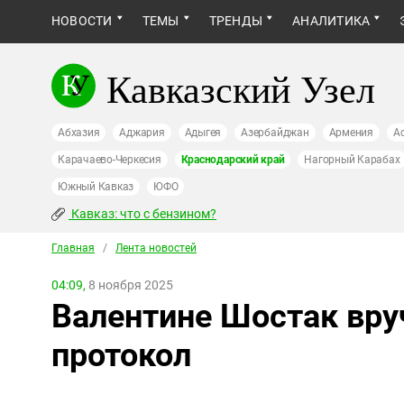
НОВОСТИ
ТЕМЫ
ТРЕНДЫ
АНАЛИТИКА
Кавказский Узел
Абхазия
Аджария
Адыгея
Азербайджан
Армения
А
Карачаево-Черкесия
Краснодарский край
Нагорный Карабах
Южный Кавказ
ЮФО
Кавказ: что с бензином?
Главная
/
Лента новостей
04:09,
8 ноября 2025
Валентине Шостак вр
протокол