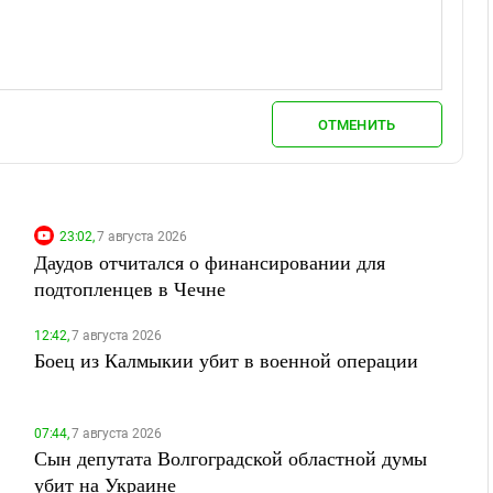
ОТМЕНИТЬ
23:02,
7 августа 2026
Даудов отчитался о финансировании для
подтопленцев в Чечне
12:42,
7 августа 2026
Боец из Калмыкии убит в военной операции
07:44,
7 августа 2026
Сын депутата Волгоградской областной думы
убит на Украине