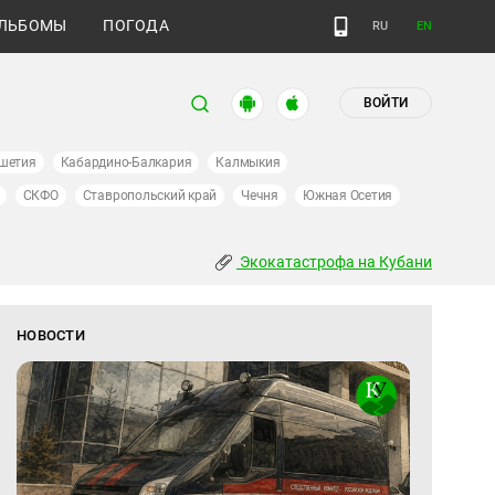
ЛЬБОМЫ
ПОГОДА
RU
EN
ВОЙТИ
шетия
Кабардино-Балкария
Калмыкия
СКФО
Ставропольский край
Чечня
Южная Осетия
Экокатастрофа на Кубани
НОВОСТИ