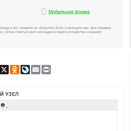
Мобильная форма
ехода в бот, нажмите на «Запустить бота» и напишите нам. Для отправки
», затем отметьте фото или видео в памяти устройства и нажмите
App
Viber
X
Odnoklassniki
LiveJournal
Email
Print
Й УЗЕЛ