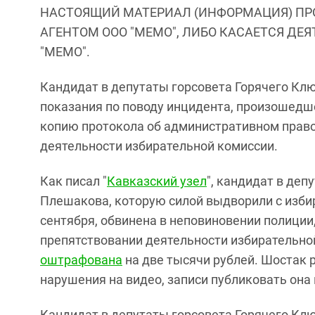
НАСТОЯЩИЙ МАТЕРИАЛ (ИНФОРМАЦИЯ) ПР
АГЕНТОМ ООО "МЕМО", ЛИБО КАСАЕТСЯ ДЕ
"МЕМО".
Кандидат в депутаты горсовета Горячего Кл
показания по поводу инцидента, произошедше
копию протокола об административном право
деятельности избирательной комиссии.
Как писал "
Кавказский узел
", кандидат в де
Плешакова, которую силой выдворили с избир
сентября, обвинена в неповиновении полиции,
препятствовании деятельности избирательно
оштрафована
на две тысячи рублей. Шостак 
нарушения на видео, записи публиковать она
Кандидат в депутаты горсовета Горячего Клю