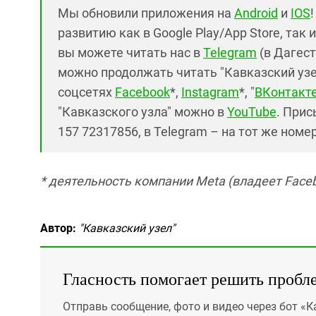
Мы обновили приложения на
Android
и
IOS
развитию как в Google Play/App Store, так 
вы можете читать нас в
Telegram
(в Дагест
можно продолжать читать "Кавказский узел"
соцсетях
Facebook
*,
Instagram
*, "
ВКонтакт
"Кавказского узла" можно в
YouTube
. Прис
157 72317856, в Telegram – на тот же номе
*
деятельность компании Meta (владеет Facebo
Автор:
"Кавказский узел"
Гласность помогает решить пробл
Отправь сообщение, фото и видео через бот «К