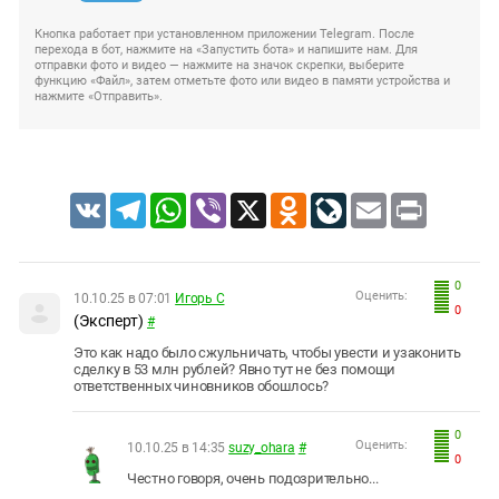
Кнопка работает при установленном приложении Telegram. После
перехода в бот, нажмите на «Запустить бота» и напишите нам. Для
отправки фото и видео — нажмите на значок скрепки, выберите
функцию «Файл», затем отметьте фото или видео в памяти устройства и
нажмите «Отправить».
VK
Telegram
WhatsApp
Viber
X
Odnoklassniki
LiveJournal
Email
Print
0
Оценить:
10.10.25 в 07:01
Игорь С
0
(Эксперт)
#
Это как надо было сжульничать, чтобы увести и узаконить
сделку в 53 млн рублей? Явно тут не без помощи
ответственных чиновников обошлось?
0
Оценить:
10.10.25 в 14:35
suzy_ohara
#
0
Честно говоря, очень подозрительно...