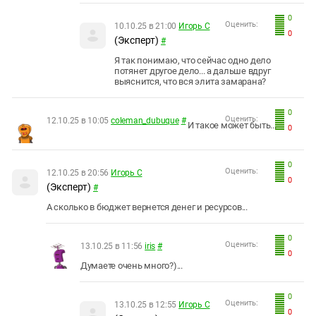
0
Оценить:
10.10.25 в 21:00
Игорь С
0
(Эксперт)
#
Я так понимаю, что сейчас одно дело
потянет другое дело... а дальше вдруг
выяснится, что вся элита замарана?
0
Оценить:
12.10.25 в 10:05
coleman_dubuque
#
И такое может быть...
0
0
Оценить:
12.10.25 в 20:56
Игорь С
0
(Эксперт)
#
А сколько в бюджет вернется денег и ресурсов...
0
Оценить:
13.10.25 в 11:56
iris
#
0
Думаете очень много?)...
0
Оценить:
13.10.25 в 12:55
Игорь С
0