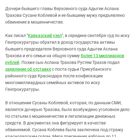
ЗАСТАВЛЯЕТ
Дагестан
Дочери бывшего главы Верховного суда Адыгеи Аслана
КАВКАЗ ЗА ПАЛЕСТИНУ
Ингушетия
Трахова Сусане Коблевой и ее бывшему мужу предъявлено
ИНАКОМЫСЛИЕ В ЧЕЧНЕ
обвинение в мошенничестве.
Кабардино-Балкария
ПРЕСЛЕДОВАНИЕ АКТИВИСТОВ
МОБИЛИЗАЦИЯ И ПРОТЕСТЫ
Калмыкия
Как писал "
Кавказский узел
", в середине сентября суд по иску
Генпрокуратуры обратил в доход государства активы
Карачаево-Черкесия
бывшего председателя Верховного суда Адыгеи Аслана
Краснодарский край
Трахова и его семьи на общую сумму
более 13 миллиардов
Нагорный Карабах
рублей
. Позже сын Аслана Трахова Рустем Трахов подал
заявление об отставке
с поста судьи Прикубанского
Российская Федерация
районного суда Краснодара после конфискации
Ростовская область
многомиллиардных семейных активов по иску
Генпрокуратуры.
Северная Осетия - Алания
СКФО
В отношении Сусаны Коблевой, которая, по данным СМИ,
является дочерью Трахова, было возбуждено уголовное дело
Ставропольский край
по статьям о мошенничестве и легализации денежных
Чечня
средств. В документах она фигурирует в качестве
Южная Осетия
обвиняемой. Сусана Коблева была заключена под стражу
краснодарским судом. Мера пресечения избрана до 11