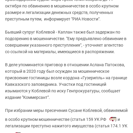
Южный Кавказ
октября по обвинению в мошенничестве в особо крупном
ЮФО
размере и легализации денежных средств, полученных
преступным путем, информирует "РИА Новости".
Бывший супруг Коблевой - Каплан также был задержан по
подозрению в мошенничестве. "Ему предъявлено обвинение в
совершении указанного преступления", - уточняет агентство
со ссылкой на материалы, имеющиеся в распоряжении.
В деле упоминается приговор в отношении Аслана Патокова,
который в 2020 году был осужден за мошенническое
присвоение гостиницы возле кордона «Гузерипль» на границе
Кавказского заповедника. Участки под гостиницей
изымаются у Коблевой по иску Генпрокуратуры, сообщает
издание "Коммерсант".
При избрании меры пресечения Сусане Коблевой, обвиняемой
в особо крупном мошенничестве (статья 159 УК РФ
) и
легализации преступно нажитого имущества (статья 174.1 УК