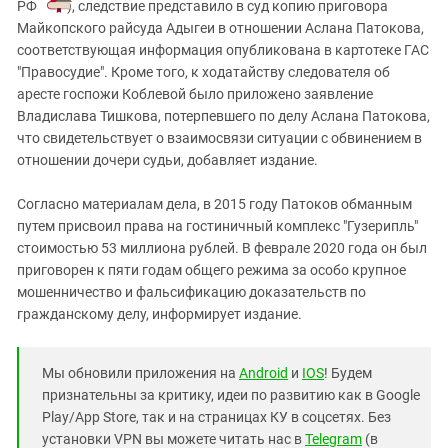
РФ
), следствие представило в суд копию приговора
Майкопского райсуда Адыгеи в отношении Аслана Патокова,
соответствующая информация опубликована в картотеке ГАС
"Правосудие". Кроме того, к ходатайству следователя об
аресте госпожи Коблевой было приложено заявление
Владислава Тишкова, потерпевшего по делу Аслана Патокова,
что свидетельствует о взаимосвязи ситуации с обвинением в
отношении дочери судьи, добавляет издание.
Согласно материалам дела, в 2015 году Патоков обманным
путем присвоил права на гостиничный комплекс "Гузерипль"
стоимостью 53 миллиона рублей. В феврале 2020 года он был
приговорен к пяти годам общего режима за особо крупное
мошенничество и фальсификацию доказательств по
гражданскому делу, информирует издание.
Мы обновили приложения на
Android
и
IOS
! Будем
признательны за критику, идеи по развитию как в Google
Play/App Store, так и на страницах КУ в соцсетях. Без
установки VPN вы можете читать нас в
Telegram
(в