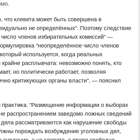
имо.
о, что клевета может быть совершена в
ивидуально не определённых". Поэтому следствие
 число членов избирательных комиссий" —
Формулировка "неопределённое число членов
который используется, когда реальных
 крайне расплывчата: невозможно понять, кто
ает, но политически работает, позволяя
ично критикующих органы власти", — пояснил
я практика.
"Размещение информации о выборах
а не распространением заведомо ложных сведений
е дела рассматриваются как нарушение свободы
лжны порождать возбуждение уголовных дел,
е суждение, а не клевета, а право свободно