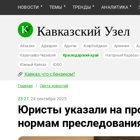
НОВОСТИ
ТЕМЫ
ТРЕНДЫ
АНАЛИТИКА
Кавказский Узел
Абхазия
Аджария
Адыгея
Азербайджан
Армения
А
Карачаево-Черкесия
Краснодарский край
Нагорный Карабах
Южный Кавказ
ЮФО
Кавказ: что с бензином?
Главная
/
Лента новостей
23:27,
24 сентября 2025
Юристы указали на пр
нормам преследовани