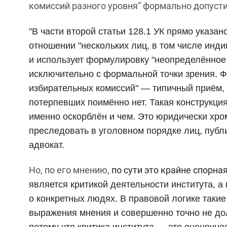
комиссий разного уровня” формально допуст
"В части второй статьи 128.1 УК прямо указан
отношении "нескольких лиц, в том числе инд
и использует формулировку "неопределённое
исключительно с формальной точки зрения. 
избирательных комиссий" — типичный приём, 
потерпевших поимённо нет. Такая конструкция
именно оскорблён и чем. Это юридически хром
преследовать в уголовном порядке лиц, публ
адвокат.
Но, по его мнению,
по сути это крайне спорна
является критикой деятельности института, 
о конкретных людях. В правовой логике таки
выражения мнения и совершенно точно не до
потому что критика института — это оценочно