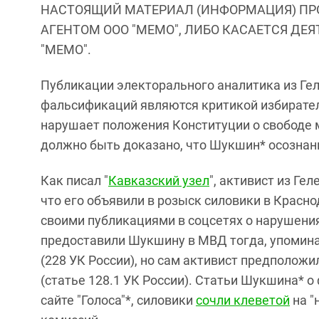
НАСТОЯЩИЙ МАТЕРИАЛ (ИНФОРМАЦИЯ) ПР
АГЕНТОМ ООО "МЕМО", ЛИБО КАСАЕТСЯ ДЕ
"МЕМО".
Публикации электорального аналитика из Г
фальсификаций являются критикой избиратель
нарушает положения Конституции о свободе м
должно быть доказано, что Шукшин* осознан
Как писал "
Кавказский узел
", активист из Г
что его объявили в розыск силовики в Красно
своими публикациями в соцсетях о нарушения
предоставили Шукшину в МВД тогда, упомина
(228 УК России), но сам активист предположил
(статье 128.1 УК России). Статьи Шукшина* 
сайте "Голоса"*, силовики
сочли клеветой
на "