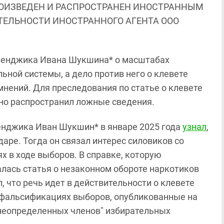
ОИЗВЕДЕН И РАСПРОСТРАНЕН ИНОСТРАННЫМ
ЯТЕЛЬНОСТИ ИНОСТРАННОГО АГЕНТА ООО
еленджика Ивана Шукшина* о масштабах
ной системы, а дело против него о клевете
нений. Для преследования по статье о клевете
но распространил ложные сведения.
еленджика Иван Шукшин* в январе 2025 года
узнал
,
даре. Тогда он связал интерес силовиков со
х в ходе выборов. В справке, которую
лась статья о незаконном обороте наркотиков
, что речь идет в действительности о клевете
о фальсификациях выборов, опубликованные на
неопределенных членов" избирательных