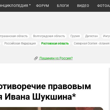
ЭНЦИКЛОПЕДИЯ
ФОРУМ
БЛОГИ
ВИДЕО
ФОТОА
страханская область
Волгоградская область
Грузия
Дагестан
Ингу
Российская Федерация
Ростовская область
Северная Осетия - Алания
Пашинян vs Россия?
отиворечие правовым
я Ивана Шукшина*