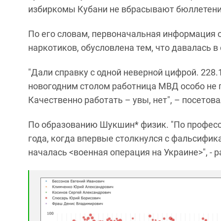
избиркомы Кубани не вбрасывают бюллетени",
По его словам, первоначальная информация о
наркотиков, обусловлена тем, что давалась в
"Дали справку с одной неверной цифрой. 228.
новогодним столом работница МВД особо не п
Качественно работать – увы, нет", – посетов
По образованию Шукшин* физик. "По професс
года, когда впервые столкнулся с фальсифик
началась <военная операция на Украине>", - 