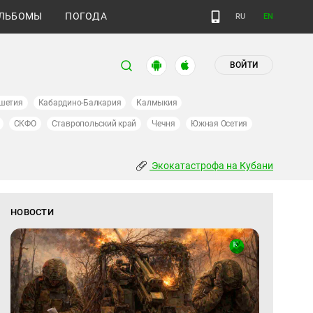
ЛЬБОМЫ
ПОГОДА
RU
EN
ВОЙТИ
шетия
Кабардино-Балкария
Калмыкия
СКФО
Ставропольский край
Чечня
Южная Осетия
Экокатастрофа на Кубани
НОВОСТИ