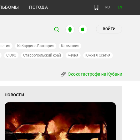
ЛЬБОМЫ
ПОГОДА
RU
EN
ВОЙТИ
шетия
Кабардино-Балкария
Калмыкия
СКФО
Ставропольский край
Чечня
Южная Осетия
Экокатастрофа на Кубани
НОВОСТИ