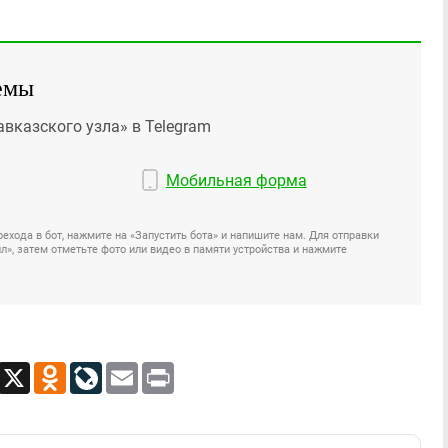
емы
авказского узла» в Telegram
Мобильная форма
ехода в бот, нажмите на «Запустить бота» и напишите нам. Для отправки
», затем отметьте фото или видео в памяти устройства и нажмите
App
Viber
X
Odnoklassniki
LiveJournal
Email
Print