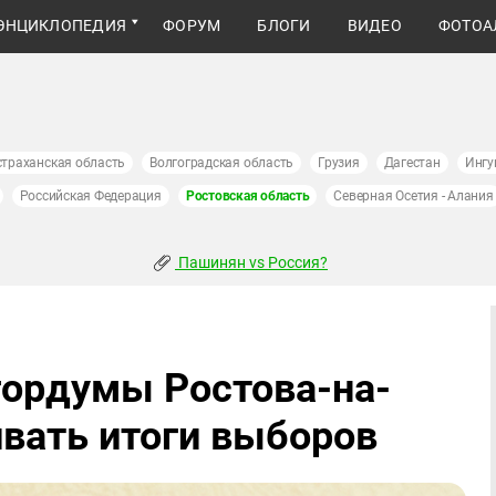
ЭНЦИКЛОПЕДИЯ
ФОРУМ
БЛОГИ
ВИДЕО
ФОТОА
страханская область
Волгоградская область
Грузия
Дагестан
Ингу
Российская Федерация
Ростовская область
Северная Осетия - Алания
Пашинян vs Россия?
гордумы Ростова-на-
ивать итоги выборов