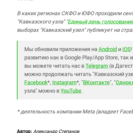
В каких регионах СКФО и ЮФО проходили сен
"Кавказского узла" "
Единый день голосования
выборах "Кавказский узел" публикует на стра
Мы обновили приложения на
Android
и
IOS
развитию как в Google Play/App Store, так 
вы можете читать нас в
Telegram
(в Дагест
можно продолжать читать "Кавказский узел"
Facebook
*,
Instagram
*, "
ВКонтакте
", "
Однок
узла" можно в
YouTube
.
* деятельность компании Meta (владеет Faceb
Автор:
Александр Степанов