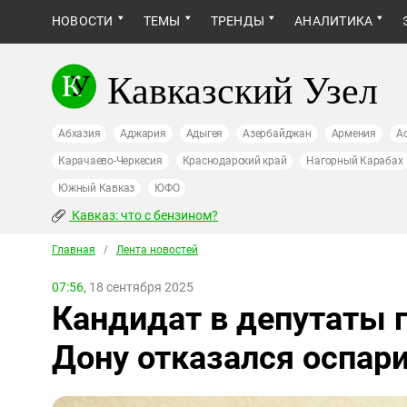
НОВОСТИ
ТЕМЫ
ТРЕНДЫ
АНАЛИТИКА
Кавказский Узел
Абхазия
Аджария
Адыгея
Азербайджан
Армения
А
Карачаево-Черкесия
Краснодарский край
Нагорный Карабах
Южный Кавказ
ЮФО
Кавказ: что с бензином?
Главная
/
Лента новостей
07:56,
18 сентября 2025
Кандидат в депутаты 
Дону отказался оспар