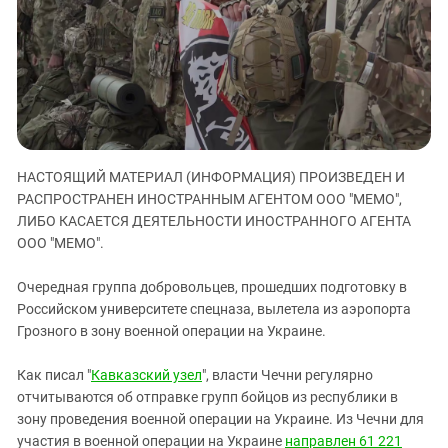
ЗАСТАВЛЯЕТ
Дагестан
КАВКАЗ ЗА ПАЛЕСТИНУ
Ингушетия
ИНАКОМЫСЛИЕ В ЧЕЧНЕ
Кабардино-Балкария
ПРЕСЛЕДОВАНИЕ АКТИВИСТОВ
МОБИЛИЗАЦИЯ И ПРОТЕСТЫ
Калмыкия
Карачаево-Черкесия
Краснодарский край
НАСТОЯЩИЙ МАТЕРИАЛ (ИНФОРМАЦИЯ) ПРОИЗВЕДЕН И
РАСПРОСТРАНЕН ИНОСТРАННЫМ АГЕНТОМ ООО "МЕМО",
Нагорный Карабах
ЛИБО КАСАЕТСЯ ДЕЯТЕЛЬНОСТИ ИНОСТРАННОГО АГЕНТА
Российская Федерация
ООО "МЕМО".
Ростовская область
Очередная группа добровольцев, прошедших подготовку в
Северная Осетия - Алания
Российском университете спецназа, вылетела из аэропорта
СКФО
Грозного в зону военной операции на Украине.
Ставропольский край
Как писал "
Кавказский узел
", власти Чечни регулярно
Чечня
отчитываются об отправке групп бойцов из республики в
зону проведения военной операции на Украине. Из Чечни для
Южная Осетия
участия в военной операции на Украине
направлен 61 221