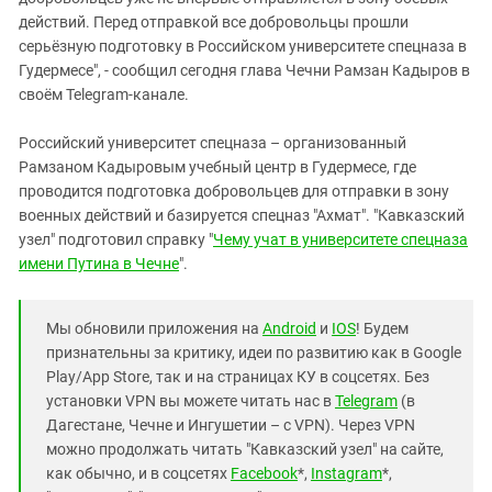
действий. Перед отправкой все добровольцы прошли
серьёзную подготовку в Российском университете спецназа в
Гудермесе", - сообщил сегодня глава Чечни Рамзан Кадыров в
своём Telegram-канале.
Российский университет спецназа – организованный
Рамзаном Кадыровым учебный центр в Гудермесе, где
проводится подготовка добровольцев для отправки в зону
военных действий и базируется спецназ "Ахмат". "Кавказский
узел" подготовил справку "
Чему учат в университете спецназа
имени Путина в Чечне
".
Мы обновили приложения на
Android
и
IOS
! Будем
признательны за критику, идеи по развитию как в Google
Play/App Store, так и на страницах КУ в соцсетях. Без
установки VPN вы можете читать нас в
Telegram
(в
Дагестане, Чечне и Ингушетии – с VPN). Через VPN
можно продолжать читать "Кавказский узел" на сайте,
как обычно, и в соцсетях
Facebook
*,
Instagram
*,