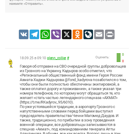
нажмите «Отправить».
VK
Telegram
WhatsApp
Viber
X
Odnoklassniki
LiveJournal
Email
Print
0
Оценить:
18.09.25 в 09:10
glenn_collier
#
0
Говоря об отправке на СВО очередной группы добровольцев
из Грозного на Украину, Кадыров особо отметил, что
«Региональный общественный фонд имени Героя России
Ахмата-Хаджи Кадырова @fond_kadyrova позаботился о том,
чтобы они были полностью обеспечены экипировкой, а
также оплатил дорогу и проживание», а также указал три
номера телефонов, по которому могут обращаться те, кто
желает «стать частью легендарного спецназа «АХМАТ»
(https://t.me/RKadyrov_95/6010).
По уже устоявшейся традиции, в аэропорту Грозного с
напутственными словами перед бойцами выступил
председатель правительства Чечни Магомед Даудов. И
также, традиционно, по прибытии в зону проведения
военной операции, все добровольцы записываются в
спецназ «Ахмат», под командованием генерала Апты
Алаудинова. В общем, все как всегда. Вопрос лишь в том,