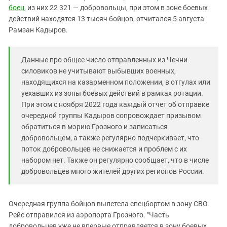
Южный Кавказ
боец
, из них 22 321 — добровольцы, при этом в зоне боевых
ЮФО
действий находятся 13 тысяч бойцов, отчитался 5 августа
Рамзан Кадыров.
Данные про общее число отправленных из Чечни
силовиков не учитывают выбывших военных,
находящихся на казарменном положении, в отгулах или
уехавших из зоны боевых действий в рамках ротации.
При этом с ноября 2022 года каждый отчет об отправке
очередной группы Кадыров сопровождает призывом
обратиться в мэрию Грозного и записаться
добровольцем, а также регулярно подчеркивает, что
поток добровольцев не снижается и проблем с их
набором нет. Также он регулярно сообщает, что в числе
добровольцев много жителей других регионов России.
Очередная группа бойцов вылетела спецбортом в зону СВО.
Рейс отправился из аэропорта Грозного. "Часть
добровольцев уже не впервые отправляется в зону боевых