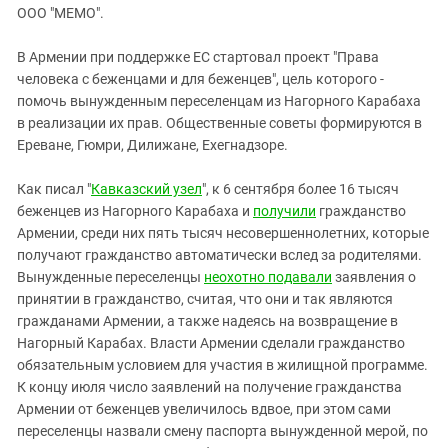
ЗАСТАВЛЯЕТ
ООО "МЕМО".
Дагестан
КАВКАЗ ЗА ПАЛЕСТИНУ
Ингушетия
ИНАКОМЫСЛИЕ В ЧЕЧНЕ
В Армении при поддержке ЕС стартовал проект "Права
человека с беженцами и для беженцев", цель которого -
Кабардино-Балкария
ПРЕСЛЕДОВАНИЕ АКТИВИСТОВ
помочь вынужденным переселенцам из Нагорного Карабаха
МОБИЛИЗАЦИЯ И ПРОТЕСТЫ
Калмыкия
в реализации их прав. Общественные советы формируются в
Карачаево-Черкесия
Ереване, Гюмри, Дилижане, Ехегнадзоре.
Краснодарский край
Как писал "
Кавказский узел
", к 6 сентября более 16 тысяч
Нагорный Карабах
беженцев из Нагорного Карабаха и
получили
гражданство
Армении, среди них пять тысяч несовершеннолетних, которые
Российская Федерация
получают гражданство автоматически вслед за родителями.
Ростовская область
Вынужденные переселенцы
неохотно подавали
заявления о
Северная Осетия - Алания
принятии в гражданство, считая, что они и так являются
гражданами Армении, а также надеясь на возвращение в
СКФО
Нагорный Карабах. Власти Армении сделали гражданство
Ставропольский край
обязательным условием для участия в жилищной программе.
К концу июля число заявлений на получение гражданства
Чечня
Армении от беженцев увеличилось вдвое, при этом сами
Южная Осетия
переселенцы назвали смену паспорта вынужденной мерой, по