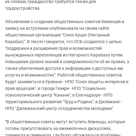
Южный Кавказ
их словам, гражданство требуется также для
трудоустройства.
ЮФО
Объявление о создании общественных советов беженцев и
заявку на вступление опубликовала на своем сайте
общественная организация "Союз Арцах (Нагорный
Карабах)". В тексте говорится, что ОСБ создаются с целью
"поддержки и расширения прав и возможностей
вынужденных переселенцев из Нагорного Карабаха путем
повышения уровня знаний и осведомленности об их правах, а
также обеспечения доступа к информации о доступных им
услугах и возможностях". Работой общественных советов
будут заниматься в Ереване - НПО "Союз защиты интересов и
прав арцахцев", в городе Гюмри - НПО "Социально-
психологический центр "Канани", в Ехегнадзоре - НПО
территориального развития "Труд и Родина", в Дилижане -
НПО "Дилижанский центр сотрудничества молодежи".
"В общественные советы могут вступить беженцы, которые
готовы присутствовать на ежемесячных дискуссиях,
тренингах и семинарах, где будут обсуждаться проблемы