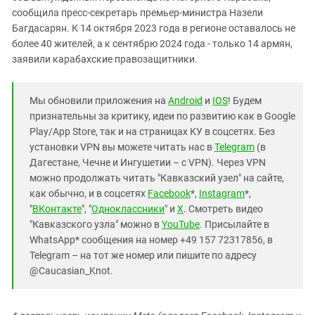
сообщила пресс-секретарь премьер-министра Назели
Багдасарян. К 14 октября 2023 года в регионе оставалось не
более 40 жителей, а к сентябрю 2024 года - только 14 армян,
заявили карабахские правозащитники.
Мы обновили приложения на
Android
и
IOS
! Будем
признательны за критику, идеи по развитию как в Google
Play/App Store, так и на страницах КУ в соцсетях. Без
установки VPN вы можете читать нас в
Telegram
(в
Дагестане, Чечне и Ингушетии – с VPN). Через VPN
можно продолжать читать "Кавказский узел" на сайте,
как обычно, и в соцсетях
Facebook
*,
Instagram
*,
"
ВКонтакте
", "
Одноклассники
" и
X
. Смотреть видео
"Кавказского узла" можно в
YouTube
. Присылайте в
WhatsApp* сообщения на номер +49 157 72317856, в
Telegram – на тот же номер или пишите по адресу
@Caucasian_Knot.