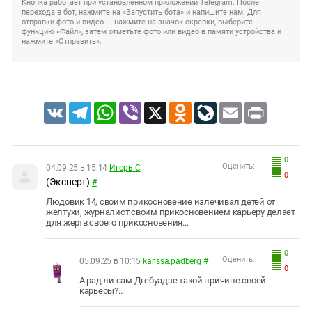
Кнопка работает при установленном приложении Telegram. После
перехода в бот, нажмите на «Запустить бота» и напишите нам. Для
отправки фото и видео — нажмите на значок скрепки, выберите
функцию «Файл», затем отметьте фото или видео в памяти устройства и
нажмите «Отправить».
VK
Telegram
WhatsApp
Viber
X
Odnoklassniki
LiveJournal
Email
Print
0
Оценить:
04.09.25 в 15:14
Игорь С
0
(Эксперт)
#
Людовик 14, своим прикосновение излечивал детей от
желтухи, журналист своим прикосновением карьеру делает
для жертв своего прикосновения...
0
Оценить:
05.09.25 в 10:15
karissa.padberg
#
0
А рад ли сам Дгебуадзе такой причине своей
карьеры?...