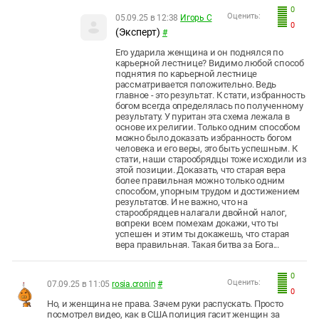
0
Оценить:
05.09.25 в 12:38
Игорь С
0
(Эксперт)
#
Его ударила женщина и он поднялся по
карьерной лестнице? Видимо любой способ
поднятия по карьерной лестнице
рассматривается положительно. Ведь
главное - это результат. К стати, избранность
богом всегда определялась по полученному
результату. У пуритан эта схема лежала в
основе их религии. Только одним способом
можно было доказать избранность богом
человека и его веры, это быть успешным. К
стати, наши старообрядцы тоже исходили из
этой позиции. Доказать, что старая вера
более правильная можно только одним
способом, упорным трудом и достижением
результатов. И не важно, что на
старообрядцев налагали двойной налог,
вопреки всем помехам докажи, что ты
успешен и этим ты докажешь, что старая
вера правильная. Такая битва за Бога...
0
Оценить:
07.09.25 в 11:05
rosia.cronin
#
0
Но, и женщина не права. Зачем руки распускать. Просто
посмотрел видео, как в США полиция гасит женщин за