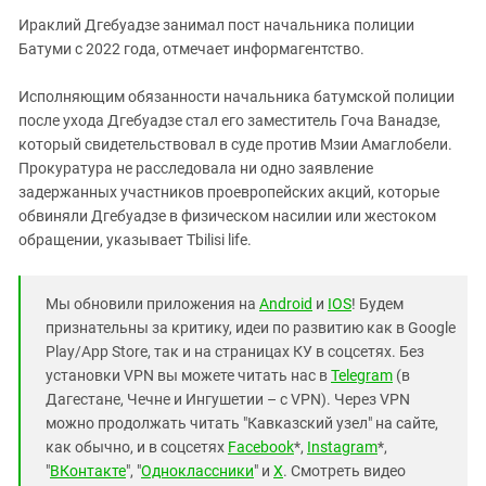
Ираклий Дгебуадзе занимал пост начальника полиции
Батуми с 2022 года, отмечает информагентство.
Исполняющим обязанности начальника батумской полиции
после ухода Дгебуадзе стал его заместитель Гоча Ванадзе,
который свидетельствовал в суде против Мзии Амаглобели.
Прокуратура не расследовала ни одно заявление
задержанных участников проевропейских акций, которые
обвиняли Дгебуадзе в физическом насилии или жестоком
обращении, указывает Tbilisi life.
Мы обновили приложения на
Android
и
IOS
! Будем
признательны за критику, идеи по развитию как в Google
Play/App Store, так и на страницах КУ в соцсетях. Без
установки VPN вы можете читать нас в
Telegram
(в
Дагестане, Чечне и Ингушетии – с VPN). Через VPN
можно продолжать читать "Кавказский узел" на сайте,
как обычно, и в соцсетях
Facebook
*,
Instagram
*,
"
ВКонтакте
", "
Одноклассники
" и
X
. Смотреть видео