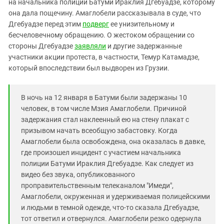
Южный Кавказ
на начальника полиции Батуми Ираклия Дгебуадзе, которому
она дала пощечину. Амаглобели рассказывала в суде, что
ЮФО
Дгебуадзе перед этим
подверг
ее унизительному и
бесчеловечному обращению. О жестоком обращении со
стороны Дгебуадзе
заявляли
и другие задержанные
участники акции протеста, в частности, Темур Катамадзе,
который впоследствии был выдворен из Грузии.
В ночь на 12 января в Батуми были задержаны 10
человек, в том числе Мзия Амаглобели. Причиной
задержания стал наклеенный ею на стену плакат с
призывом начать всеобщую забастовку. Когда
Амаглобели была освобождена, она оказалась в давке,
где произошел инцидент с участием начальника
полиции Батуми Ираклия Дгебуадзе. Как следует из
видео без звука, опубликованного
проправительственным телеканалом "Имеди",
Амаглобели, окруженная и удерживаемая полицейскими
и людьми в темной одежде, что-то сказала Дгебуадзе,
тот ответил и отвернулся. Амаглобели резко одернула