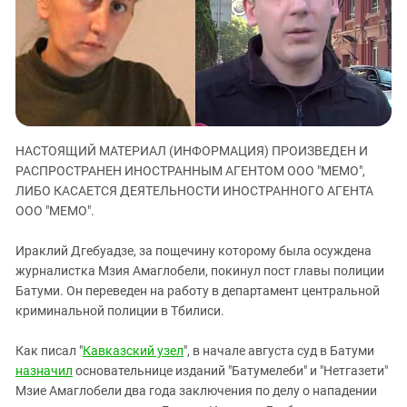
ЗАСТАВЛЯЕТ
Дагестан
КАВКАЗ ЗА ПАЛЕСТИНУ
Ингушетия
ИНАКОМЫСЛИЕ В ЧЕЧНЕ
Кабардино-Балкария
ПРЕСЛЕДОВАНИЕ АКТИВИСТОВ
МОБИЛИЗАЦИЯ И ПРОТЕСТЫ
Калмыкия
Карачаево-Черкесия
НАСТОЯЩИЙ МАТЕРИАЛ (ИНФОРМАЦИЯ) ПРОИЗВЕДЕН И
Краснодарский край
РАСПРОСТРАНЕН ИНОСТРАННЫМ АГЕНТОМ ООО "МЕМО",
Нагорный Карабах
ЛИБО КАСАЕТСЯ ДЕЯТЕЛЬНОСТИ ИНОСТРАННОГО АГЕНТА
ООО "МЕМО".
Российская Федерация
Ростовская область
Ираклий Дгебуадзе, за пощечину которому была осуждена
Северная Осетия - Алания
журналистка Мзия Амаглобели, покинул пост главы полиции
Батуми. Он переведен на работу в департамент центральной
СКФО
криминальной полиции в Тбилиси.
Ставропольский край
Как писал "
Кавказский узел
", в начале августа суд в Батуми
Чечня
назначил
основательнице изданий "Батумелеби" и "Нетгазети"
Южная Осетия
Мзие Амаглобели два года заключения по делу о нападении