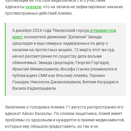
публикации на YouTube видеозаписи с его участием.
Южный Кавказ
Адвокаты
указали
, что на записи не зафиксировано никаких
ЮФО
противоправных действий Алиева.
6 декабря 2024 года Тбилисский горсуд
отправил под
арест
основателя движения "Дапиони" Звиада
Цецхладзе и еще семерых задержанных по делу о
насилии на протестных акциях. 12 марта этот же суд
начал рассмотрение по существу дела восьми
обвиняемых: Звиада Цецхладзе, Георгия Горгадзе,
Ираклия Миминошвили, Инсафа (также упоминался в
публикациях СМИ как Ильсам) Алиева, Торнике
Гошадзе, Николоза Джавахишвили, Вепхии Касрадзе и
Васила Кадзелашвили.
Заявление о голодовке Алиева 11 августа распространил его
адвокат Айхан Хасанлы. По словам защитника, Алиев имеет
проблемы со здоровьем и нуждается в приеме медикаментов,
которые ему обещали предоставить, но так и не