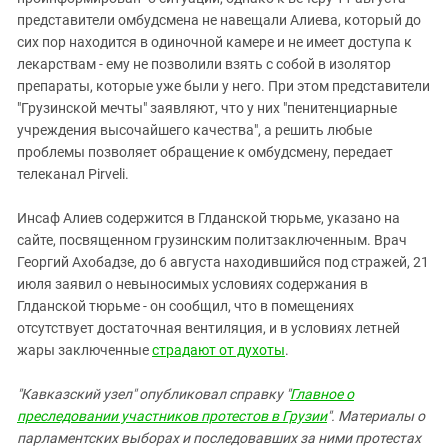
представители омбудсмена не навещали Алиева, который до
сих пор находится в одиночной камере и не имеет доступа к
лекарствам - ему не позволили взять с собой в изолятор
препараты, которые уже были у него. При этом представители
"Грузинской мечты" заявляют, что у них "пенитенциарные
учреждения высочайшего качества", а решить любые
проблемы позволяет обращение к омбудсмену, передает
телеканал Pirveli.
Инсаф Алиев содержится в Глданской тюрьме, указано на
сайте, посвященном грузинским политзаключенным. Врач
Георгий Ахобадзе, до 6 августа находившийся под стражей, 21
июля заявил о невыносимых условиях содержания в
Глданской тюрьме - он сообщил, что в помещениях
отсутствует достаточная вентиляция, и в условиях летней
жары заключенные
страдают от духоты
.
"Кавказский узел" опубликовал справку "
Главное о
преследовании участников протестов в Грузии
". Материалы о
парламентских выборах и последовавших за ними протестах