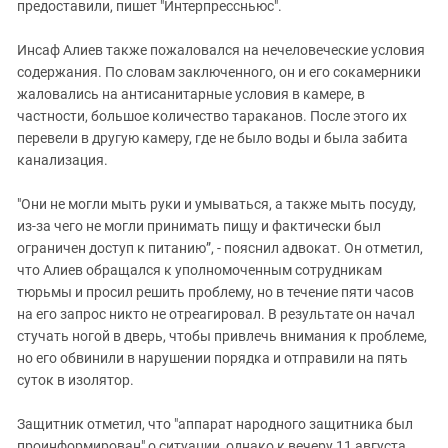
предоставили, пишет "Интерпрессньюс".
Инсаф Алиев также пожаловался на нечеловеческие условия
содержания. По словам заключенного, он и его сокамерники
жаловались на антисанитарные условия в камере, в
частности, большое количество тараканов. После этого их
перевели в другую камеру, где не было воды и была забита
канализация.
"Они не могли мыть руки и умываться, а также мыть посуду,
из-за чего не могли принимать пищу и фактически был
ограничен доступ к питанию”, - пояснил адвокат. Он отметил,
что Алиев обращался к уполномоченным сотрудникам
тюрьмы и просил решить проблему, но в течение пяти часов
на его запрос никто не отреагировал. В результате он начал
стучать ногой в дверь, чтобы привлечь внимания к проблеме,
но его обвинили в нарушении порядка и отправили на пять
суток в изолятор.
Защитник отметил, что "аппарат народного защитника был
проинформирован" о ситуации, однако к вечеру 11 августа