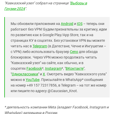
"Кавказский узел" собрал на странице "
Выборы в
Грузии-2024
".
Мы обновили приложения на
Android
и
IOS
– теперь они
работают без VPN! Будем признательны за критику, идеи
по развитию как в Google Play/App Store, так и на
страницах КУ в соцсетях. Без установки VPN вы можете
читать нас в
Telegram
(в Дагестане, Чечне и Ингушетии –
с VPN) либо использовать браузер
Ceno
для обхода
блокировок. Через VPN можно продолжать читать
"Кавказский узел" на сайте, как обычно, и в
соцсетях
Facebook
*,
Instagram
*, "
ВКонтакте
",
"
Одноклассники
" и
X
. Смотреть видео "Кавказского узла"
можно в
YouTube
. Присылайте в WhatsApp* сообщения
на номер +49 157 72317856, в Telegram – на тот же номер
или пишите по адресу @Caucasian_Knot.
*
деятельность компании Meta (владеет Facebook, Instagram и
WhatsApp) запрещена в России.