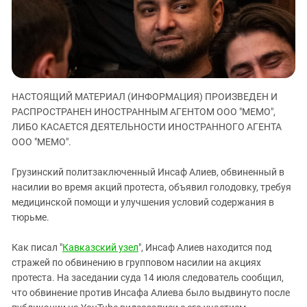
ЗАСТАВЛЯЕТ
Дагестан
КАВКАЗ ЗА ПАЛЕСТИНУ
Ингушетия
ИНАКОМЫСЛИЕ В ЧЕЧНЕ
Кабардино-Балкария
ПРЕСЛЕДОВАНИЕ АКТИВИСТОВ
МОБИЛИЗАЦИЯ И ПРОТЕСТЫ
Калмыкия
НАСТОЯЩИЙ МАТЕРИАЛ (ИНФОРМАЦИЯ) ПРОИЗВЕДЕН И
Карачаево-Черкесия
РАСПРОСТРАНЕН ИНОСТРАННЫМ АГЕНТОМ ООО "МЕМО",
Краснодарский край
ЛИБО КАСАЕТСЯ ДЕЯТЕЛЬНОСТИ ИНОСТРАННОГО АГЕНТА
Нагорный Карабах
ООО "МЕМО".
Российская Федерация
Грузинский политзаключенный Инсаф Алиев, обвиненный в
Ростовская область
насилии во время акций протеста, объявил голодовку, требуя
медицинской помощи и улучшения условий содержания в
Северная Осетия - Алания
тюрьме.
СКФО
Ставропольский край
Как писал "
Кавказский узел
", Инсаф Алиев находится под
стражей по обвинению в групповом насилии на акциях
Чечня
протеста. На заседании суда 14 июля следователь сообщил,
Южная Осетия
что обвинение против Инсафа Алиева было выдвинуто после