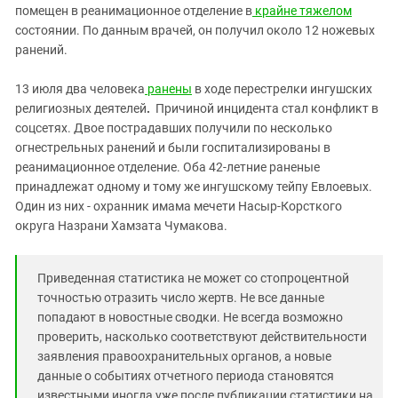
Южный Кавказ
помещен в реанимационное отделение в
крайне тяжелом
состоянии. По данным врачей, он получил около 12 ножевых
ЮФО
ранений.
13 июля два человека
ранены
в ходе перестрелки ингушских
религиозных деятелей
.
Причиной инцидента стал конфликт в
соцсетях. Двое пострадавших получили по несколько
огнестрельных ранений и были госпитализированы в
реанимационное отделение. Оба 42-летние раненые
принадлежат одному и тому же ингушскому тейпу Евлоевых.
Один из них - охранник имама мечети Насыр-Корсткого
округа Назрани Хамзата Чумакова.
Приведенная статистика не может со стопроцентной
точностью отразить число жертв. Не все данные
попадают в новостные сводки. Не всегда возможно
проверить, насколько соответствуют действительности
заявления правоохранительных органов, а новые
данные о событиях отчетного периода становятся
известными иногда уже после публикации статистики на