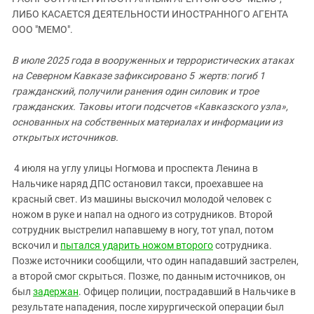
ЗАСТАВЛЯЕТ
Дагестан
ЛИБО КАСАЕТСЯ ДЕЯТЕЛЬНОСТИ ИНОСТРАННОГО АГЕНТА
КАВКАЗ ЗА ПАЛЕСТИНУ
ООО "МЕМО".
Ингушетия
ИНАКОМЫСЛИЕ В ЧЕЧНЕ
Кабардино-Балкария
ПРЕСЛЕДОВАНИЕ АКТИВИСТОВ
В июле 2025 года в вооруженных и террористических атаках
МОБИЛИЗАЦИЯ И ПРОТЕСТЫ
на Северном Кавказе зафиксировано 5 жертв: погиб 1
Калмыкия
гражданский, получили ранения один силовик и трое
Карачаево-Черкесия
гражданских. Таковы итоги подсчетов «Кавказского узла»,
Краснодарский край
основанных на собственных материалах и информации из
открытых источников.
Нагорный Карабах
Российская Федерация
4 июля на углу улицы Ногмова и проспекта Ленина в
Нальчике наряд ДПС остановил такси, проехавшее на
Ростовская область
красный свет. Из машины выскочил молодой человек с
Северная Осетия - Алания
ножом в руке и напал на одного из сотрудников. Второй
СКФО
сотрудник выстрелил напавшему в ногу, тот упал, потом
вскочил и
пытался ударить ножом второго
сотрудника.
Ставропольский край
Позже источники сообщили, что один нападавший застрелен,
Чечня
а второй смог скрыться. Позже, по данным источников, он
был
задержан
. Офицер полиции, пострадавший в Нальчике в
Южная Осетия
результате нападения, после хирургической операции был