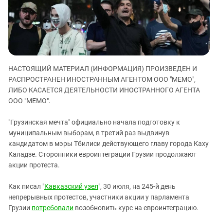
ЗАСТАВЛЯЕТ
Дагестан
КАВКАЗ ЗА ПАЛЕСТИНУ
Ингушетия
ИНАКОМЫСЛИЕ В ЧЕЧНЕ
Кабардино-Балкария
ПРЕСЛЕДОВАНИЕ АКТИВИСТОВ
МОБИЛИЗАЦИЯ И ПРОТЕСТЫ
Калмыкия
НАСТОЯЩИЙ МАТЕРИАЛ (ИНФОРМАЦИЯ) ПРОИЗВЕДЕН И
Карачаево-Черкесия
РАСПРОСТРАНЕН ИНОСТРАННЫМ АГЕНТОМ ООО "МЕМО",
Краснодарский край
ЛИБО КАСАЕТСЯ ДЕЯТЕЛЬНОСТИ ИНОСТРАННОГО АГЕНТА
Нагорный Карабах
ООО "МЕМО".
Российская Федерация
"Грузинская мечта" официально начала подготовку к
Ростовская область
муниципальным выборам, в третий раз выдвинув
кандидатом в мэры Тбилиси действующего главу города Каху
Северная Осетия - Алания
Каладзе. Сторонники евроинтеграции Грузии продолжают
СКФО
акции протеста.
Ставропольский край
Как писал "
Кавказский узел
", 30 июля, на 245-й день
Чечня
непрерывных протестов, участники акции у парламента
Южная Осетия
Грузии
потребовали
возобновить курс на евроинтеграцию.