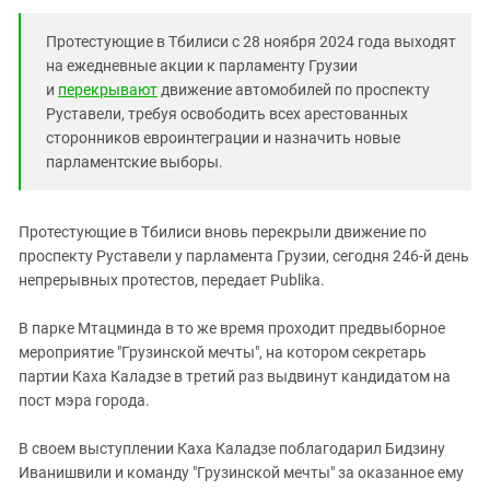
Южный Кавказ
ЮФО
Протестующие в Тбилиси с 28 ноября 2024 года выходят
на ежедневные акции к парламенту Грузии
и
перекрывают
движение автомобилей по проспекту
Руставели, требуя освободить всех арестованных
сторонников евроинтеграции и назначить новые
парламентские выборы.
Протестующие в Тбилиси вновь перекрыли движение по
проспекту Руставели у парламента Грузии, сегодня 246-й день
непрерывных протестов, передает Publika.
В парке Мтацминда в то же время проходит предвыборное
мероприятие "Грузинской мечты", на котором секретарь
партии Каха Каладзе в третий раз выдвинут кандидатом на
пост мэра города.
В своем выступлении Каха Каладзе поблагодарил Бидзину
Иванишвили и команду "Грузинской мечты" за оказанное ему