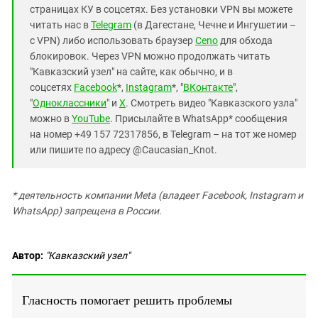
страницах КУ в соцсетях. Без установки VPN вы можете
читать нас в
Telegram
(в Дагестане, Чечне и Ингушетии –
с VPN) либо использовать браузер
Ceno
для обхода
блокировок. Через VPN можно продолжать читать
"Кавказский узел" на сайте, как обычно, и в
соцсетях
Facebook
*,
Instagram
*, "
ВКонтакте
",
"
Одноклассники
" и
X
. Смотреть видео "Кавказского узла"
можно в
YouTube
. Присылайте в WhatsApp* сообщения
на номер +49 157 72317856, в Telegram – на тот же номер
или пишите по адресу @Caucasian_Knot.
*
деятельность компании Meta (владеет Facebook, Instagram и
WhatsApp) запрещена в России.
Автор:
"Кавказский узел"
Гласность помогает решить проблемы