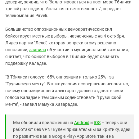
доверие, заявив, что "баллотироваться на пост мэра Тбилиси
третий раз подряд - большая ответственность", передает
телекомпания Pirveli.
Большинство оппозиционных демократических сил
бойкотирует местные выборы, назначенные на 4 октября.
Лидер партии "Лело", которая вопреки этому решению
оппозиции,
заявила
об участии в муниципальной кампании,
считает, что бойкот выборов в Тбилиси будет означать
поддержку Каладзе.
"В Тбилиси голосует 65% оппозиции и только 25% - за
"Грузинскую мечту". В этих условиях совершенно непонятно,
почему оппозиционный электорат должен отдавать свои
голоса Каладзе и тем самым содействовать "Грузинской
мечте", - заявил Мамука Хазарадзе.
Мы обновили приложения на
Android
и
IOS
– теперь они
работают без VPN! Будем признательны за критику, идеи
по развитию как в Google Play/App Store, так и на