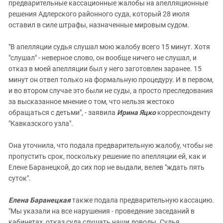
предварительные кассационные жалобы на апелляционные
решения Адлерского районного суда, который 28 июля
оставил в силе штрафы, назначенные мировым судом.
"В апелляции судья слушал мою жалобу всего 15 минут. Хотя
"слушал" - неверное слово, он вообще ничего не слушал, и
отказ в моей апелляции был у него заготовлен заранее. 15
минут он отвел только на формальную процедуру. И в первом,
и во втором случае это были не суды, а просто преследования
за высказанное мнение о том, что нельзя жестоко
обращаться с детьми", - заявила
Ирина Яцко
корреспонденту
"Кавказского узла".
Она уточнила, что подала предварительную жалобу, чтобы не
пропустить срок, поскольку решение по апелляции ей, как и
Елене Баранецкой, до сих пор не выдали, велев "ждать пять
суток".
Елена Баранецкая
также подала предварительную кассацию.
"Мы указали на все нарушения - проведение заседаний в
кабинетах, отказ суда слушать наши доводы. Судья