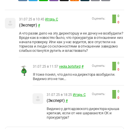
0
Оценить:
31.07.25 в 10:45
Игорь С
0
(Эксперт)
#
А что разве дело на эту директоршу и ее дочку не возбудили?
Вроде как в новостях было, что прокуратура в отношении них
начала проверку. Или как у нас водится, все спустили на
тормоза и люди со склонностями в отношении заведомо
слабых останутся рулить и властвовать?
0
Оценить:
31.07.25 в 11:57
veola.botsford
#
0
Я тоже понял, что дело на директора возбудили.
Видимо это не так...
0
Оценить:
31.07.25 в 18:25
Игорь С
0
(Эксперт)
#
Видимо у детсадовского директора крыша
крепкая, если от нее шарахаются СК и
прокуратура?