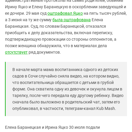
административные протоколы на самих родителей, обвинив
Южный Кавказ
Ирину Яцко и Елену Баранецкую в оскорблении заведующей и
ЮФО
ее дочери. 29 мая суд
оштрафовал Яцко
на пять тысяч рублей,
а 3 июня на ту же сумму
была оштрафована
Елена
Баранецкая. Суд, по словам Баранецкой, отказался
приобщить к делу доказательства, включая переписку,
подтверждающую провокации со стороны оппонентов, а
позже женщина обнаружила, что в материалах дела
отсутствует
ряд документов.
В начале марта мама воспитанника одного из детских
садов в Сочи случайно сняла видео, на котором видно,
что воспитательница обращается с детьми в грубой
форме. Она схватила одну из девочек и окунула лицом в
тарелку, после чего передала еду другому ребенку. Видео
сначала было выложено в родительский чат, затем его
опубликовал, в частности, телеграм-канал Kub Mash.
Елена Баранецкая и Ирина Яцко 30 июля подали