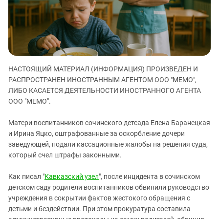
ЗАСТАВЛЯЕТ
Дагестан
КАВКАЗ ЗА ПАЛЕСТИНУ
Ингушетия
ИНАКОМЫСЛИЕ В ЧЕЧНЕ
Кабардино-Балкария
ПРЕСЛЕДОВАНИЕ АКТИВИСТОВ
МОБИЛИЗАЦИЯ И ПРОТЕСТЫ
Калмыкия
НАСТОЯЩИЙ МАТЕРИАЛ (ИНФОРМАЦИЯ) ПРОИЗВЕДЕН И
Карачаево-Черкесия
РАСПРОСТРАНЕН ИНОСТРАННЫМ АГЕНТОМ ООО "МЕМО",
Краснодарский край
ЛИБО КАСАЕТСЯ ДЕЯТЕЛЬНОСТИ ИНОСТРАННОГО АГЕНТА
Нагорный Карабах
ООО "МЕМО".
Российская Федерация
Матери воспитанников сочинского детсада Елена Баранецкая
Ростовская область
и Ирина Яцко, оштрафованные за оскорбление дочери
заведующей, подали кассационные жалобы на решения суда,
Северная Осетия - Алания
который счел штрафы законными.
СКФО
Ставропольский край
Как писал "
Кавказский узел
", после инцидента в сочинском
детском саду родители воспитанников обвинили руководство
Чечня
учреждения в сокрытии фактов жестокого обращения с
Южная Осетия
детьми и бездействии. При этом прокуратура составила