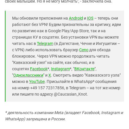
своих малышей. Но я не могу молчать", - заключила она.
Мы обновили приложения на
Android
и
IOS
– теперь они
работают без VPN! Будем признательны за критику, идеи
по развитию как в Google Play/App Store, так и на
страницах КУ в соцсетях. Без установки VPN вы можете
читать нас в
Telegram
(в Дагестане, Чечне и Ингушетии –
с VPN) либо использовать браузер
Ceno
для обхода
блокировок. Через VPN можно продолжать читать
"Кавказский узел" на сайте, как обычно, и в
соцсетях
Facebook
*,
Instagram
*, "
ВКонтакте
",
"
Одноклассники
" и
X
. Смотреть видео "Кавказского узла"
можно в
YouTube
. Присылайте в WhatsApp* сообщения
на номер +49 157 72317856, в Telegram – на тот же номер
или пишите по адресу @Caucasian_Knot.
*
деятельность компании Meta (владеет Facebook, Instagram и
WhatsApp) запрещена в России.