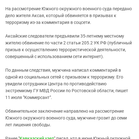
ЗАСТАВЛЯЕТ
Дагестан
На рассмотрение Южного окружного военного суда передано
КАВКАЗ ЗА ПАЛЕСТИНУ
Ингушетия
дело жителя Аксая, который обвиняется в призывах к
ИНАКОМЫСЛИЕ В ЧЕЧНЕ
терроризму из-за комментария в соцсети.
Кабардино-Балкария
ПРЕСЛЕДОВАНИЕ АКТИВИСТОВ
МОБИЛИЗАЦИЯ И ПРОТЕСТЫ
Калмыкия
Аксайские следователи предъявили 35-летнему местному
жителю обвинение по части 2 статьи 205.2 УК РФ (публичный
Карачаево-Черкесия
призыв к осуществлению террористической деятельности,
Краснодарский край
совершенный с использованием сети интернет).
Нагорный Карабах
По данным следствия, мужчина написал комментарий в
Российская Федерация
одной из социальных сетей с призывом к терроризму. Его
Ростовская область
увидели сотрудники Центра по противодействию
экстремизму ГУ МВД России по Ростовской области, пишет
Северная Осетия - Алания
11 июля "Коммерсант".
СКФО
Обвинительное заключение направлено на рассмотрение
Ставропольский край
Южного окружного военного суда, мужчине грозит до семи
Чечня
лет лишения свободы.
Южная Осетия
Ранее "
Кавказский узел
" писал, что в июне Южный окружной