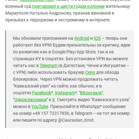
Южный Кавказ
военный суд
приговорил к шести годам колонии
жительницу
ЮФО
Мариуполя Наталью Андронову, признав виновной в
призывах к терроризму и экстремизму в интернете.
Мы обновили приложения на
Android
и
IOS
– теперь они
работают без VPN! Будем признательны за критику, идеи
по развитию как в Google Play/App Store, так и на
страницах КУ в соцсетях. Без установки VPN вы можете
читать нас в
Telegram
(в Дагестане, Чечне и Ингушетии –
с VPN) либо использовать браузер
Ceno
для обхода
блокировок. Через VPN можно продолжать читать
"Кавказский узел" на сайте, как обычно, и в
соцсетях
Facebook
*,
Instagram
*, "
ВКонтакте
",
"
Одноклассники
" и
X
. Смотреть видео "Кавказского узла"
можно в
YouTube
. Присылайте в WhatsApp* сообщения
на номер +49 157 72317856, в Telegram – на тот же номер
или пишите по адресу @Caucasian_Knot.