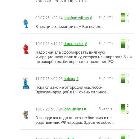
которым есть что скрывать...
0
Оценить:
09.07.25 в 09:14
stanford.willms
#
0
В век цифровизации сам Бог велел...
0
Оценить:
10.07.25 в 12:12
dana_parker
#
0
Надо сначала сформировать внятную
миграционную политику, которая не напрягала бы и
не оскорбляла бы коренное население РФ...
0
Оценить:
11.07.25 в 02:28
babara
#
0
Пока близко не отгородились, лобби
"дружданародцев" в РФ очень сильное...
0
Оценить:
15.07.25 в 00:24
john.jenkins
#
0
Отгородится надо от всех не близких и не
родственных РФ народов. Здесь не собес...
0
Оценить: