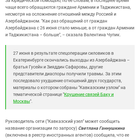
За юридической помощью, по ее словам, в последнее время
чаще всего обращаются граждане Армении и Таджикистана,
несмотря на осложнение отношений между Россией и
Азербайджаном. "Как раз обращений от граждан
Азербайджана с 26 июня стало меньше, а от граждан Армении
и Таджикистана – больше", – сказала Валентина Чупик.
27 июня в результате спецоперации силовиков в
Екатеринбурге скончались выходцы из Азербайджана –
братья Гусейн и Зияддин Сафаровы, другие
представители диаспоры получили травмы. За этим
последовало ухудшение отношений двух государств,
материалы о котором собраны "Кавказским узлом" на
тематической странице "
Крушение связей Баку и
Москвы
".
Руководитель сети ("Кавказский узел" может сообщить
название организации по запросу)
Светлана Ганнушкина
(включена в реестр иностранных агентов) сообщила, что ее