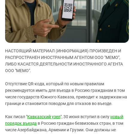
ЗАСТАВЛЯЕТ
Дагестан
КАВКАЗ ЗА ПАЛЕСТИНУ
Ингушетия
ИНАКОМЫСЛИЕ В ЧЕЧНЕ
Кабардино-Балкария
ПРЕСЛЕДОВАНИЕ АКТИВИСТОВ
МОБИЛИЗАЦИЯ И ПРОТЕСТЫ
Калмыкия
Карачаево-Черкесия
НАСТОЯЩИЙ МАТЕРИАЛ (ИНФОРМАЦИЯ) ПРОИЗВЕДЕН И
Краснодарский край
РАСПРОСТРАНЕН ИНОСТРАННЫМ АГЕНТОМ ООО "МЕМО",
Нагорный Карабах
ЛИБО КАСАЕТСЯ ДЕЯТЕЛЬНОСТИ ИНОСТРАННОГО АГЕНТА
Российская Федерация
ООО "МЕМО".
Ростовская область
Отсутствие QR-кода, который по новым правилам
Северная Осетия - Алания
рекомендуется иметь для въезда в Россию гражданам в том
числе государств Южного Кавказа, приводит к задержкам на
СКФО
границе и становится поводом для отказов во въезде.
Ставропольский край
Чечня
Как писал "
Кавказский узел
", 30 июня вступил в силу
новый
порядок въезда
в Россию граждан безвизовых стран, в том
Южная Осетия
числе Азербайджана, Армении и Грузии. Они должны не