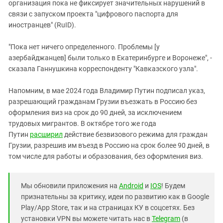
организация пока не фиксирует значительных нарушений в
связи с запуском проекта "цифрового паспорта для
иностранцев" (RuID).
"Пока нет ничего определенного. Проблемы [у
азербайджанцев] были только в Екатеринбурге и Воронеже", -
сказала Ганнушкина корреспонденту "Кавказского узла".
Напомним, в мае 2024 года Владимир Путин подписал указ,
разрешающий гражданам Грузии въезжать в Россию без
оформления виз на срок до 90 дней, за исключением
трудовых мигрантов. В октябре того же года
Путин
расширил
действие безвизового режима для граждан
Грузии, разрешив им въезд в Россию на срок более 90 дней, в
том числе для работы и образования, без оформления виз.
Мы обновили приложения на
Android
и
IOS
! Будем
признательны за критику, идеи по развитию как в Google
Play/App Store, так и на страницах КУ в соцсетях. Без
установки VPN вы можете читать нас в
Telegram
(в