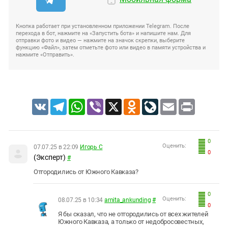
Кнопка работает при установленном приложении Telegram. После
перехода в бот, нажмите на «Запустить бота» и напишите нам. Для
отправки фото и видео — нажмите на значок скрепки, выберите
функцию «Файл», затем отметьте фото или видео в памяти устройства и
нажмите «Отправить».
VK
Telegram
WhatsApp
Viber
X
Odnoklassniki
LiveJournal
Email
Print
0
Оценить:
07.07.25 в 22:09
Игорь С
0
(Эксперт)
#
Отгородились от Южного Кавказа?
0
Оценить:
08.07.25 в 10:34
arnita_ankunding
#
0
Я бы сказал, что не отгородились от всех жителей
Южного Кавказа, а только от недобросовестных,