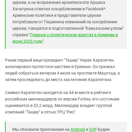
церкви, а на возражения архиепископа Аршака
Хачатряна ответил оскорблениями в Facebook*.
Армянские политики и представители церкви
потребовали от Пашиняна извинений за оскорбления
церкви, говорится в подготовленной "Кавказским узлом"
справке "
Главное о политических арестах в Армении в
июне 2025 года
".
Ранее первый вице-президент "Ташир" Нарек Карапетян
анонсировал протестное шествие в Ереване. Он призвал
людей собраться вечером 4 июля на проспекте Маштоца, а
затем проследовать до места заключения Карапетяна.
Самвел Карапетян находится на 44-м месте в рейтинге
российских миллиардеров по версии Forbes, его состояние
оценивается в $3,2 млрд. Миллиардер владеет группой
компаний "Ташир" и сетью ТРЦ "Рио".
Мы обновили приложения на
Android
и
IOS
! Будем