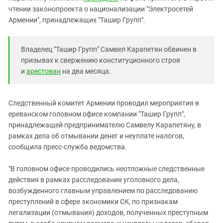
Южный Кавказ
чтении законопроекта о национализации "Электросетей
ЮФО
Армении", принадлежащих "Ташир Групп".
Владелец "Ташир Групп" Самвел Карапетян обвинен в
призывах к свержению конституционного строя
и
арестован
на два месяца.
Следственный комитет Армении проводил мероприятия в
ереванском головном офисе компании "Ташир Групп",
принадлежащей предпринимателю Самвелу Карапетяну, в
рамках дела об отмывании денег и неуплате налогов,
сообщила пресс-служба ведомства.
"В головном офисе проводились неотложные следственные
действия в рамках расследования уголовного дела,
возбужденного главным управлением по расследованию
преступлений в сфере экономики СК, по признакам
легализации (отмывания) доходов, полученных преступным