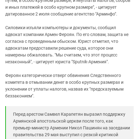
путем, в особо крупном размере, и неуплаты налогов, сборов
и иных платежей в особо крупном размере", - цитирует
датированное 2 июля сообщение агентство "Арминфо".
Силовики изъяли компьютеры и документы, сообщил
адвокат компании Армен Фероян. По его словам, защита не
согласна с проведенным обыском. Юрист отметил, что
адвокатам предоставили решение суда, которое они
намерены обжаловать. "Мы считаем, что этот процесс
незаконный", - цитирует юриста "Sputnik-Армения".
Фероян категорически отверг обвинения Следственного
комитета в отмывании денег в особо крупных размерах и
уклонении от уплаты налогов, назвав их "предсказуемым
беззаконием".
Перед арестом Самвел Карапетян выразил поддержку
Армянской апостольской церкви после того, как
премьер-министр Армении Никол Пашинян на заседании
правительства 29 мая выступил с резкой критикой