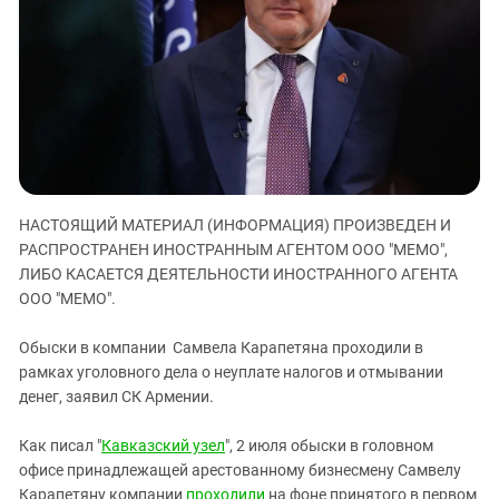
ЗАСТАВЛЯЕТ
Дагестан
КАВКАЗ ЗА ПАЛЕСТИНУ
Ингушетия
ИНАКОМЫСЛИЕ В ЧЕЧНЕ
Кабардино-Балкария
ПРЕСЛЕДОВАНИЕ АКТИВИСТОВ
МОБИЛИЗАЦИЯ И ПРОТЕСТЫ
Калмыкия
Карачаево-Черкесия
Краснодарский край
НАСТОЯЩИЙ МАТЕРИАЛ (ИНФОРМАЦИЯ) ПРОИЗВЕДЕН И
Нагорный Карабах
РАСПРОСТРАНЕН ИНОСТРАННЫМ АГЕНТОМ ООО "МЕМО",
Российская Федерация
ЛИБО КАСАЕТСЯ ДЕЯТЕЛЬНОСТИ ИНОСТРАННОГО АГЕНТА
Ростовская область
ООО "МЕМО".
Северная Осетия - Алания
Обыски в компании Самвела Карапетяна проходили в
СКФО
рамках уголовного дела о неуплате налогов и отмывании
денег, заявил СК Армении.
Ставропольский край
Чечня
Как писал "
Кавказский узел
", 2 июля обыски в головном
Южная Осетия
офисе принадлежащей арестованному бизнесмену Самвелу
Карапетяну компании
проходили
на фоне принятого в первом