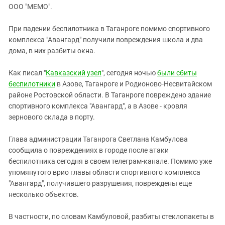
ЗАСТАВЛЯЕТ
ООО "МЕМО".
Дагестан
КАВКАЗ ЗА ПАЛЕСТИНУ
Ингушетия
ИНАКОМЫСЛИЕ В ЧЕЧНЕ
При падении беспилотника в Таганроге помимо спортивного
комплекса "Авангард" получили повреждения школа и два
Кабардино-Балкария
ПРЕСЛЕДОВАНИЕ АКТИВИСТОВ
дома, в них разбиты окна.
МОБИЛИЗАЦИЯ И ПРОТЕСТЫ
Калмыкия
Карачаево-Черкесия
Как писал "
Кавказский узел
", сегодня ночью
были сбиты
беспилотники
в Азове, Таганроге и Родионово-Несвитайском
Краснодарский край
районе Ростовской области. В Таганроге повреждено здание
Нагорный Карабах
спортивного комплекса "Авангард", а в Азове - кровля
зернового склада в порту.
Российская Федерация
Ростовская область
Глава администрации Таганрога Светлана Камбулова
Северная Осетия - Алания
сообщила о повреждениях в городе после атаки
беспилотника сегодня в своем телеграм-канале. Помимо уже
СКФО
упомянутого врио главы области спортивного комплекса
Ставропольский край
"Авангард", получившего разрушения, повреждены еще
несколько объектов.
Чечня
Южная Осетия
В частности, по словам Камбуловой, разбиты стеклопакеты в