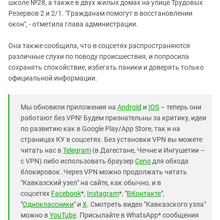
Южный Кавказ
школе №28, а также в двух жилых домах на улице Трудовых
Резервов 2 и 2/1. "Гражданам помогут в восстановлении
ЮФО
окон", - отметила глава администрации.
Она также сообщила, что в соцсетях распространяются
различные слухи по поводу происшествия, и попросила
сохранять спокойствие, избегать паники и доверять только
официальной информации.
Мы обновили приложения на
Android
и
IOS
– теперь они
работают без VPN! Будем признательны за критику, идеи
по развитию как в Google Play/App Store, так и на
страницах КУ в соцсетях. Без установки VPN вы можете
читать нас в
Telegram
(в Дагестане, Чечне и Ингушетии –
с VPN) либо использовать браузер
Ceno
для обхода
блокировок. Через VPN можно продолжать читать
"Кавказский узел" на сайте, как обычно, и в
соцсетях
Facebook
*,
Instagram
*, "
ВКонтакте
",
"
Одноклассники
" и
X
. Смотреть видео "Кавказского узла"
можно в
YouTube
. Присылайте в WhatsApp* сообщения