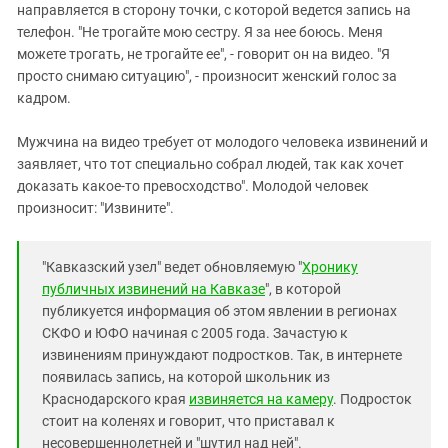
направляется в сторону точки, с которой ведется запись на
телефон. "Не трогайте мою сестру. Я за нее боюсь. Меня
можете трогать, не трогайте ее", - говорит он на видео. "Я
просто снимаю ситуацию", - произносит женский голос за
кадром.
Мужчина на видео требует от молодого человека извинений и
заявляет, что тот специально собрал людей, так как хочет
доказать какое-то превосходство". Молодой человек
произносит: "Извините".
"Кавказский узел" ведет обновляемую "
Хронику
публичных извинений на Кавказе
", в которой
публикуется информация об этом явлении в регионах
СКФО и ЮФО начиная с 2005 года. Зачастую к
извинениям принуждают подростков. Так, в интернете
появилась запись, на которой школьник из
Краснодарского края
извиняется на камеру
. Подросток
стоит на коленях и говорит, что приставал к
несовершеннолетней и "шутил над ней".