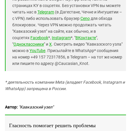
страницах КУ в соцсетях. Без установки VPN вы можете
читать нас в
Telegram
(в Дагестане, Чечне и Ингушетии –
с VPN) либо использовать браузер
Ceno
для обхода
блокировок. Через VPN можно продолжать читать
"Кавказский узел" на сайте, как обычно, и в
соцсетях
Facebook
*,
Instagram
*, "
ВКонтакте
",
"
Одноклассники
" и
X
. Смотреть видео "Кавказского узла"
можно в
YouTube
. Присылайте в WhatsApp* сообщения
на номер +49 157 72317856, в Telegram – на тот же номер
или пишите по адресу @Caucasian_Knot.
* деятельность компании Meta (владеет Facebook, Instagram и
WhatsApp) запрещена в России.
Автор:
"Кавказский узел"
Гласность помогает решить проблемы