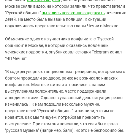
Южный Кавказ
Москве сняли видео, на котором заявили, что представители
ЮФО
"Русской общины"
пытались незаконно задержать
чеченских
детей. На место была вызвана полиция. К ситуации
подключилось представительство главы Чечни в Москве.
Объяснение одного из участника конфликта с "Русской
общиной" в Москве, в который оказались вовлечены
чеченские подростки, опубликовал сегодня Telegram-канал
"ЧП Чечня".
"В ходе регулярных танцевальных тренировок, которые мы с
братом проводили во дворе, ранее не возникало никаких
конфликтов. Местные жители относились к нашим
выступлениям положительно, часто поддерживали
аплодисментами. Однако в указанный день ситуация резко
изменилась. К нам подошли несколько мужчин,
представителей "Русской общины", и заявили, что им не
нравится, как мы танцуем, потребовав прекратить
выступление. При этом они пояснили, что если бы играла
"русская музыка" (например, баян), их это не беспокоило бы.