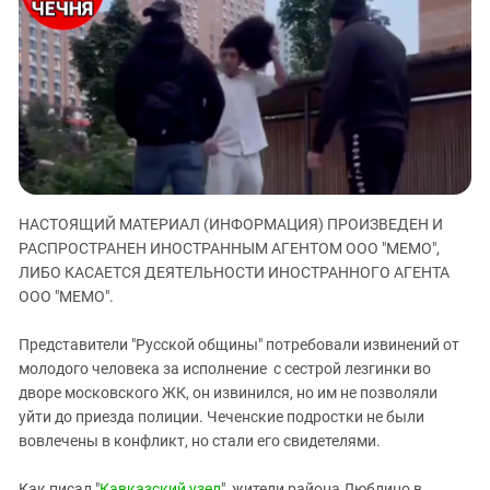
ЗАСТАВЛЯЕТ
Дагестан
КАВКАЗ ЗА ПАЛЕСТИНУ
Ингушетия
ИНАКОМЫСЛИЕ В ЧЕЧНЕ
Кабардино-Балкария
ПРЕСЛЕДОВАНИЕ АКТИВИСТОВ
МОБИЛИЗАЦИЯ И ПРОТЕСТЫ
Калмыкия
Карачаево-Черкесия
Краснодарский край
Нагорный Карабах
НАСТОЯЩИЙ МАТЕРИАЛ (ИНФОРМАЦИЯ) ПРОИЗВЕДЕН И
РАСПРОСТРАНЕН ИНОСТРАННЫМ АГЕНТОМ ООО "МЕМО",
Российская Федерация
ЛИБО КАСАЕТСЯ ДЕЯТЕЛЬНОСТИ ИНОСТРАННОГО АГЕНТА
Ростовская область
ООО "МЕМО".
Северная Осетия - Алания
Представители "Русской общины" потребовали извинений от
СКФО
молодого человека за исполнение с сестрой лезгинки во
Ставропольский край
дворе московского ЖК, он извинился, но им не позволяли
уйти до приезда полиции. Чеченские подростки не были
Чечня
вовлечены в конфликт, но стали его свидетелями.
Южная Осетия
Как писал "
Кавказский узел
", жители района Люблино в