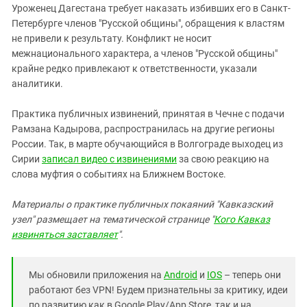
Уроженец Дагестана требует наказать избивших его в Санкт-
Петербурге членов "Русской общины", обращения к властям
не привели к результату. Конфликт не носит
межнационального характера, а членов "Русской общины"
крайне редко привлекают к ответственности, указали
аналитики.
Практика публичных извинений, принятая в Чечне с подачи
Рамзана Кадырова, распространилась на другие регионы
России. Так, в марте обучающийся в Волгограде выходец из
Сирии
записал видео с извинениями
за свою реакцию на
слова муфтия о событиях на Ближнем Востоке.
Материалы о практике публичных покаяний "Кавказский
узел" размещает на тематической странице "
Кого Кавказ
извиняться заставляет
".
Мы обновили приложения на
Android
и
IOS
– теперь они
работают без VPN! Будем признательны за критику, идеи
по развитию как в Google Play/App Store, так и на