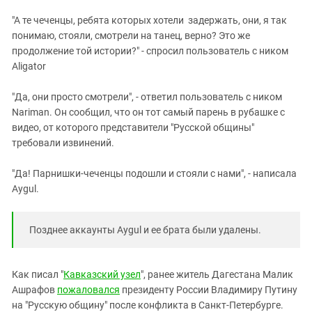
"А те чеченцы, ребята которых хотели задержать, они, я так
понимаю, стояли, смотрели на танец, верно? Это же
продолжение той истории?" - спросил пользователь с ником
Aligator
"Да, они просто смотрели", - ответил пользователь с ником
Nariman. Он сообщил, что он тот самый парень в рубашке с
видео, от которого представители "Русской общины"
требовали извинений.
"Да! Парнишки-чеченцы подошли и стояли с нами", - написала
Aygul.
Позднее аккаунты Aygul и ее брата были удалены.
Как писал "
Кавказский узел
", ранее житель Дагестана Малик
Ашрафов
пожаловался
президенту России Владимиру Путину
на "Русскую общину" после конфликта в Санкт-Петербурге.