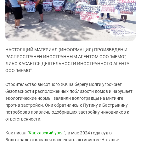
ЗАСТАВЛЯЕТ
Дагестан
КАВКАЗ ЗА ПАЛЕСТИНУ
Ингушетия
ИНАКОМЫСЛИЕ В ЧЕЧНЕ
Кабардино-Балкария
ПРЕСЛЕДОВАНИЕ АКТИВИСТОВ
МОБИЛИЗАЦИЯ И ПРОТЕСТЫ
Калмыкия
Карачаево-Черкесия
НАСТОЯЩИЙ МАТЕРИАЛ (ИНФОРМАЦИЯ) ПРОИЗВЕДЕН И
Краснодарский край
РАСПРОСТРАНЕН ИНОСТРАННЫМ АГЕНТОМ ООО "МЕМО",
ЛИБО КАСАЕТСЯ ДЕЯТЕЛЬНОСТИ ИНОСТРАННОГО АГЕНТА
Нагорный Карабах
ООО "МЕМО".
Российская Федерация
Ростовская область
Строительство высотного ЖК на берегу Волги угрожает
безопасности расположенных поблизости домов и нарушает
Северная Осетия - Алания
экологические нормы, заявили волгоградцы на митинге
СКФО
против застройки. Они обратились к Путину и Бастрыкину,
потребовав привлечь одобривших застройку чиновников к
Ставропольский край
ответственности.
Чечня
Южная Осетия
Как писал "
Кавказский узел
", в мае 2024 года суд в
Волгограде отказался разрешить активистке Наталье