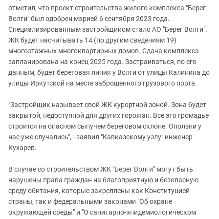
отметил, что проект строительства жилого комплекса "Берег
Волги" был одобрен мэрией 6 сентября 2023 года.
Специализированным застройщиком стало АО "Берег Волги".
ЖК будет насчитывать 14 (по другим сведениям 19)
многоэтажных многоквартирных домов. Сдача комплекса
запланирована на конец 2025 года. Застраиваться, по его
данным, будет береговая линия у Волги от улицы Калинина до
улицы Иркутской на месте заброшенного грузового порта.
"Застройщик называет свой ЖК курортной зоной. Зона будет
закрытой, недоступной для других горожан. Все это громадье
строится на опасном сыпучем береговом склоне. Оползни у
нас уже случались", - заявил "Кавказскому узлу" инженер
Кухарев.
В случае со строительством ЖК "Берег Волги" могут быть
нарушены права граждан на благоприятную и безопасную
среду обитания, которые закреплены как Конституцией
страны, так и федеральными законами "Об охране
окружающей среды" и "О санитарно-эпидемиологическом