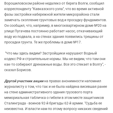
Ворошиловском районе недалеко от берега Волги, сообщил
корреспонденту "Кавказского узла", что во время активной
фазы застройки набережной жители микрорайона стали
замечать скопление грунтовых вод и просадку фундаментов.
Он сообщил, что, например, в многоквартирном доме №20 на
улице Пугачева постоянно работает насос, откачивающий
воду из подвала, а на стенах здания появились трещины от
просадки грунта. Те же проблемы в доме №17.
"Что мы здесь видим? Застройщики нарушают Водный
кодекс РФ и строительные нормы. Мы не видим, что там они
как-то собирают дренажные воды. Все это стекает в Волгу", -
сказал Борисов.
Другой участник акции
на правах анонимности напомнил
журналисту о том, что так и не была найдена висевшая ранее
на стене административного здания грузового порта
мемориальная табличка о гибели в этом месте защитников
Сталинграда - воинов 92-й бригады 62-й армии. "Судьба ее
неизвестна. И власти нам по этому вопросу никаких сведений