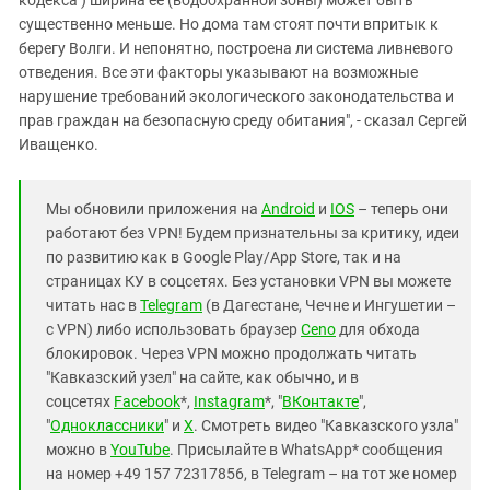
существенно меньше. Но дома там стоят почти впритык к
берегу Волги. И непонятно, построена ли система ливневого
отведения. Все эти факторы указывают на возможные
нарушение требований экологического законодательства и
прав граждан на безопасную среду обитания", - сказал Сергей
Иващенко.
Мы обновили приложения на
Android
и
IOS
– теперь они
работают без VPN! Будем признательны за критику, идеи
по развитию как в Google Play/App Store, так и на
страницах КУ в соцсетях. Без установки VPN вы можете
читать нас в
Telegram
(в Дагестане, Чечне и Ингушетии –
с VPN) либо использовать браузер
Ceno
для обхода
блокировок. Через VPN можно продолжать читать
"Кавказский узел" на сайте, как обычно, и в
соцсетях
Facebook
*,
Instagram
*, "
ВКонтакте
",
"
Одноклассники
" и
X
. Смотреть видео "Кавказского узла"
можно в
YouTube
. Присылайте в WhatsApp* сообщения
на номер +49 157 72317856, в Telegram – на тот же номер