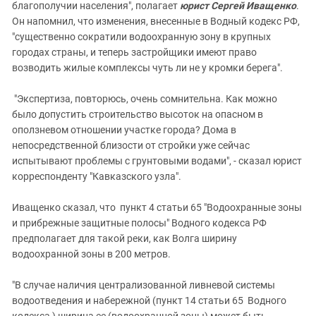
благополучии населения", полагает
юрист Сергей Иващенко
.
Он напомнил, что изменения, внесенные в Водный кодекс РФ,
"существенно сократили водоохранную зону в крупных
городах страны, и теперь застройщики имеют право
возводить жилые комплексы чуть ли не у кромки берега".
"Экспертиза, повторюсь, очень сомнительна. Как можно
было допустить строительство высоток на опасном в
оползневом отношении участке города? Дома в
непосредственной близости от стройки уже сейчас
испытывают проблемы с грунтовыми водами", - сказал юрист
корреспонденту "Кавказского узла".
Иващенко сказал, что пункт 4 статьи 65 "Водоохранные зоны
и прибрежные защитные полосы" Водного кодекса РФ
предполагает для такой реки, как Волга ширину
водоохранной зоны в 200 метров.
"В случае наличия централизованной ливневой системы
водоотведения и набережной (пункт 14 статьи 65 Водного
кодекса ) ширина ее (водоохранной зоны) может быть