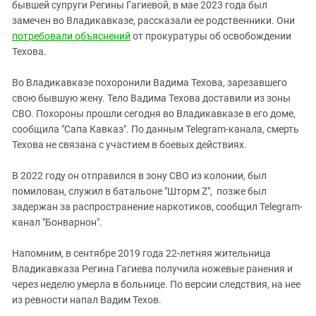
Южный Кавказ
бывшей супруги Регины Гагиевой, в мае 2023 года был
замечен во Владикавказе, рассказали ее родственники. Они
ЮФО
потребовали объяснений
от прокуратуры об освобождении
Техова.
Во Владикавказе похоронили Вадима Техова, зарезавшего
свою бывшую жену. Тело Вадима Техова доставили из зоны
СВО. Похороны прошли сегодня во Владикавказе в его доме,
сообщила "Сапа Кавказ". По данным Telegram-канала, смерть
Техова не связана с участием в боевых действиях.
В 2022 году он отправился в зону СВО из колонии, был
помилован, служил в батальоне "Шторм Z", позже был
задержан за распространение наркотиков, сообщил Telegram-
канал "Бонварнон".
Напомним, в сентябре 2019 года 22-летняя жительница
Владикавказа Регина Гагиева получила ножевые ранения и
через неделю умерла в больнице. По версии следствия, на нее
из ревности напал Вадим Техов.