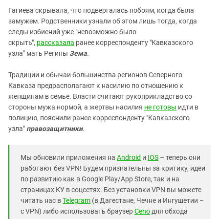
Гагиева скрывала, что подвергалась побоям, когда была
замужем. Родственники узнали об этом лишь тогда, когда
следы избиений уже "невозможно было
скрыть",
рассказала
ранее корреспонденту "Кавказского
узла" мать Регины
Зема
.
Традиции и обычаи большинства регионов Северного
Кавказа предрасполагают к насилию по отношению к
женщинам в семье. Власти считают рукоприкладство со
стороны мужа нормой, а жертвы насилия
не готовы
идти в
полицию, пояснили ранее корреспонденту "Кавказского
узла"
правозащитники
.
Мы обновили приложения на
Android
и
IOS
– теперь они
работают без VPN! Будем признательны за критику, идеи
по развитию как в Google Play/App Store, так и на
страницах КУ в соцсетях. Без установки VPN вы можете
читать нас в
Telegram
(в Дагестане, Чечне и Ингушетии –
с VPN) либо использовать браузер
Ceno
для обхода