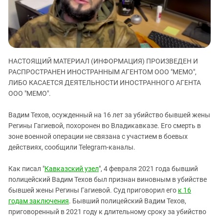
ЗАСТАВЛЯЕТ
Дагестан
КАВКАЗ ЗА ПАЛЕСТИНУ
Ингушетия
ИНАКОМЫСЛИЕ В ЧЕЧНЕ
Кабардино-Балкария
ПРЕСЛЕДОВАНИЕ АКТИВИСТОВ
МОБИЛИЗАЦИЯ И ПРОТЕСТЫ
Калмыкия
НАСТОЯЩИЙ МАТЕРИАЛ (ИНФОРМАЦИЯ) ПРОИЗВЕДЕН И
Карачаево-Черкесия
РАСПРОСТРАНЕН ИНОСТРАННЫМ АГЕНТОМ ООО "МЕМО",
ЛИБО КАСАЕТСЯ ДЕЯТЕЛЬНОСТИ ИНОСТРАННОГО АГЕНТА
Краснодарский край
ООО "МЕМО".
Нагорный Карабах
Российская Федерация
Вадим Техов, осужденный на 16 лет за убийство бывшей жены
Регины Гагиевой, похоронен во Владикавказе. Его смерть в
Ростовская область
зоне военной операции не связана с участием в боевых
Северная Осетия - Алания
действиях, сообщили Telegram-каналы.
СКФО
Как писал "
Кавказский узел
", 4 февраля 2021 года бывший
Ставропольский край
полицейский Вадим Техов был признан виновным в убийстве
бывшей жены Регины Гагиевой. Суд приговорил его
к 16
Чечня
годам заключения
. Бывший полицейский Вадим Техов,
Южная Осетия
приговоренный в 2021 году к длительному сроку за убийство