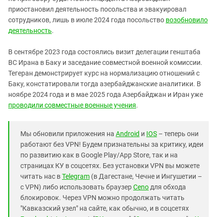
приостановил деятельность посольства и эвакуировал
сотрудников, лишь в июле 2024 года посольство
возобновило
деятельность
.
В сентябре 2023 года состоялись визит делегации генштаба
ВС Ирана в Баку и заседание совместной военной комиссии.
Тегеран демонстрирует курс на нормализацию отношений с
Баку, констатировали тогда азербайджанские аналитики. В
ноябре 2024 года и в мае 2025 года Азербайджан и Иран уже
проводили совместные военные учения
.
Мы обновили приложения на
Android
и
IOS
– теперь они
работают без VPN! Будем признательны за критику, идеи
по развитию как в Google Play/App Store, так и на
страницах КУ в соцсетях. Без установки VPN вы можете
читать нас в
Telegram
(в Дагестане, Чечне и Ингушетии –
с VPN) либо использовать браузер
Ceno
для обхода
блокировок. Через VPN можно продолжать читать
"Кавказский узел" на сайте, как обычно, и в соцсетях