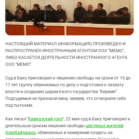
ЗАСТАВЛЯЕТ
Дагестан
КАВКАЗ ЗА ПАЛЕСТИНУ
Ингушетия
ИНАКОМЫСЛИЕ В ЧЕЧНЕ
Кабардино-Балкария
ПРЕСЛЕДОВАНИЕ АКТИВИСТОВ
МОБИЛИЗАЦИЯ И ПРОТЕСТЫ
Калмыкия
НАСТОЯЩИЙ МАТЕРИАЛ (ИНФОРМАЦИЯ) ПРОИЗВЕДЕН И
Карачаево-Черкесия
РАСПРОСТРАНЕН ИНОСТРАННЫМ АГЕНТОМ ООО "МЕМО",
Краснодарский край
ЛИБО КАСАЕТСЯ ДЕЯТЕЛЬНОСТИ ИНОСТРАННОГО АГЕНТА
Нагорный Карабах
ООО "МЕМО".
Российская Федерация
Суд в Баку приговорил к лишению свободы на сроки от 10 до
Ростовская область
17 лет группу обвиняемых по делу о подготовке к захвату
власти и созданию шариатского государства "Кериме".
Северная Осетия - Алания
Подсудимые не признали вину, заявив, что оговорили себя
СКФО
под пытками.
Ставропольский край
Как писал "
Кавказский узел
", 22 мая суд в Баку приговорил к
Чечня
длительным срокам лишения свободы
шестерых жителей
Южная Осетия
Азербайджана
, обвиненных в намерении создать на