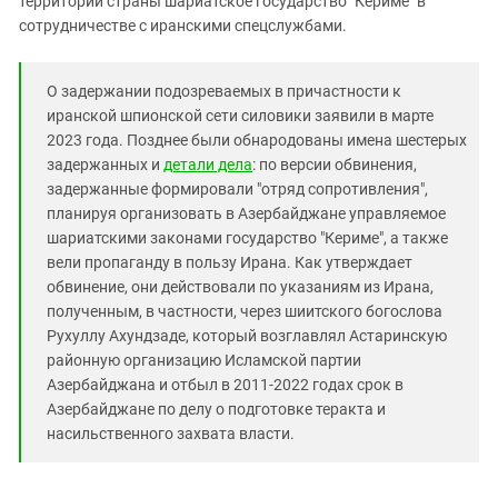
территории страны шариатское государство "Кериме" в
Южный Кавказ
сотрудничестве с иранскими спецслужбами.
ЮФО
О задержании подозреваемых в причастности к
иранской шпионской сети силовики заявили в марте
2023 года. Позднее были обнародованы имена шестерых
задержанных и
детали дела
: по версии обвинения,
задержанные формировали "отряд сопротивления",
планируя организовать в Азербайджане управляемое
шариатскими законами государство "Кериме", а также
вели пропаганду в пользу Ирана. Как утверждает
обвинение, они действовали по указаниям из Ирана,
полученным, в частности, через шиитского богослова
Рухуллу Ахундзаде, который возглавлял Астаринскую
районную организацию Исламской партии
Азербайджана и отбыл в 2011-2022 годах срок в
Азербайджане по делу о подготовке теракта и
насильственного захвата власти.