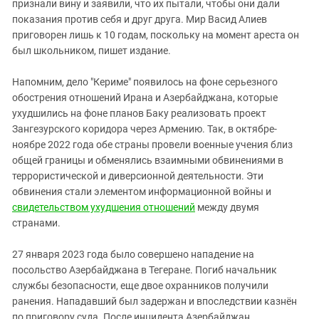
признали вину и заявили, что их пытали, чтобы они дали
показания против себя и друг друга. Мир Васид Алиев
приговорен лишь к 10 годам, поскольку на момент ареста он
был школьником, пишет издание.
Напомним, дело "Кериме" появилось на фоне серьезного
обострения отношений Ирана и Азербайджана, которые
ухудшились на фоне планов Баку реализовать проект
Зангезурского коридора через Армению. Так, в октябре-
ноябре 2022 года обе страны провели военные учения близ
общей границы и обменялись взаимными обвинениями в
террористической и диверсионной деятельности. Эти
обвинения стали элементом информационной войны и
свидетельством ухудшения отношений
между двумя
странами.
27 января 2023 года было совершено нападение на
посольство Азербайджана в Тегеране. Погиб начальник
службы безопасности, еще двое охранников получили
ранения. Нападавший был задержан и впоследствии казнён
по приговору суда. После инцидента Азербайджан