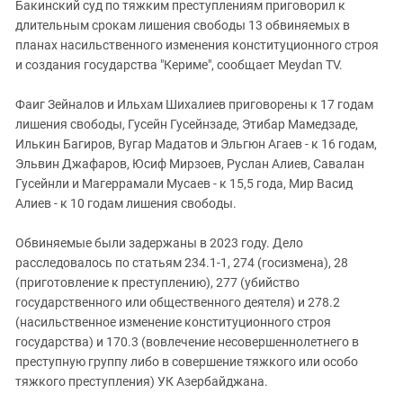
Бакинский суд по тяжким преступлениям приговорил к
длительным срокам лишения свободы 13 обвиняемых в
планах насильственного изменения конституционного строя
и создания государства "Кериме", сообщает Meydan TV.
Фаиг Зейналов и Ильхам Шихалиев приговорены к 17 годам
лишения свободы, Гусейн Гусейнзаде, Этибар Мамедзаде,
Илькин Багиров, Вугар Мадатов и Эльгюн Агаев - к 16 годам,
Эльвин Джафаров, Юсиф Мирзоев, Руслан Алиев, Савалан
Гусейнли и Магеррамали Мусаев - к 15,5 года, Мир Васид
Алиев - к 10 годам лишения свободы.
Обвиняемые были задержаны в 2023 году. Дело
расследовалось по статьям 234.1-1, 274 (госизмена), 28
(приготовление к преступлению), 277 (убийство
государственного или общественного деятеля) и 278.2
(насильственное изменение конституционного строя
государства) и 170.3 (вовлечение несовершеннолетнего в
преступную группу либо в совершение тяжкого или особо
тяжкого преступления) УК Азербайджана.