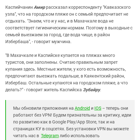
Каспийчанин
Амир
рассказал корреспонденту "Кавказского
узла", что на городском пляже он с семьей предпочитает не
отдыхать. "Знаем, что и у нас, и в Махачкале вода не
соответствует гигиеническим нормам. Поэтому в выходные с
семьей выезжаем за город, где вода чище, в район
Избербаша", - говорит мужчина.
"В Махачкале и Каспийске купается на пляжах много
туристов, они заполнены. Считаю правильным запрет
купания здесь. Местные жители, у кого есть возможность,
предпочитают выезжать подальше, в Каякентский район,
Избербаш. Остальные купаются на городском пляже, а что
делать?" - говорит житель Каспийска
Зубайру
.
Мы обновили приложения на
Android
и
IOS
– теперь они
работают без VPN! Будем признательны за критику, идеи
по развитию как в Google Play/App Store, так и на
страницах КУ в соцсетях. Без установки VPN вы можете
читать нас в
Telegram
либо использовать