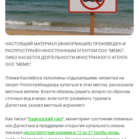
ЗАСТАВЛЯЕТ
Дагестан
КАВКАЗ ЗА ПАЛЕСТИНУ
Ингушетия
ИНАКОМЫСЛИЕ В ЧЕЧНЕ
Кабардино-Балкария
ПРЕСЛЕДОВАНИЕ АКТИВИСТОВ
МОБИЛИЗАЦИЯ И ПРОТЕСТЫ
Калмыкия
НАСТОЯЩИЙ МАТЕРИАЛ (ИНФОРМАЦИЯ) ПРОИЗВЕДЕН И
Карачаево-Черкесия
РАСПРОСТРАНЕН ИНОСТРАННЫМ АГЕНТОМ ООО "МЕМО",
Краснодарский край
ЛИБО КАСАЕТСЯ ДЕЯТЕЛЬНОСТИ ИНОСТРАННОГО АГЕНТА
Нагорный Карабах
ООО "МЕМО".
Российская Федерация
Пляжи Каспийска заполнены отдыхающими, несмотря на
Ростовская область
запрет Роспотребнадзора купаться в этих местах, рассказали
местные жители. Власти обязаны решить вопрос со сбросом
Северная Осетия - Алания
сточных вод в море, если хотят развивать туризм в
СКФО
Дагестане, указал местный журналист.
Ставропольский край
Как писал "
Кавказский узел
", мониторинг состояния пляжных
Чечня
зон Дагестана в преддверии открытия купального сезона
Южная Осетия
показал
несоответствие нормам в 12 из 21 пробы воды
,