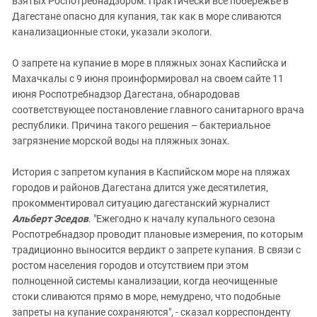
взятых Роспотребнадзором. Практически все побережье в
Южный Кавказ
Дагестане опасно для купания, так как в море сливаются
ЮФО
канализационные стоки, указали экологи.
О запрете на купание в море в пляжных зонах Каспийска и
Махачкалы с 9 июня проинформировал на своем сайте 11
июня Роспотребнадзор Дагестана, обнародовав
соответствующее постановление главного санитарного врача
республики. Причина такого решения – бактериальное
загрязнение морской воды на пляжных зонах.
История с запретом купания в Каспийском море на пляжах
городов и районов Дагестана длится уже десятилетия,
прокомментировал ситуацию дагестанский журналист
Альберт Эседов
. "Ежегодно к началу купального сезона
Роспотребнадзор проводит плановые измерения, по которым
традиционно выносится вердикт о запрете купания. В связи с
ростом населения городов и отсутствием при этом
полноценной системы канализации, когда неочищенные
стоки сливаются прямо в море, немудрено, что подобные
запреты на купание сохраняются", - сказал корреспонденту