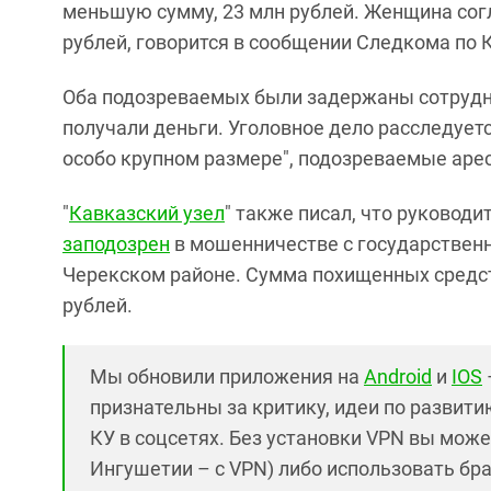
меньшую сумму, 23 млн рублей. Женщина сог
рублей, говорится в сообщении Следкома по 
Оба подозреваемых были задержаны сотрудн
получали деньги. Уголовное дело расследует
особо крупном размере", подозреваемые аре
"
Кавказский узел
" также писал, что руковод
заподозрен
в мошенничестве с государственн
Черекском районе. Сумма похищенных средст
рублей.
Мы обновили приложения на
Android
и
IOS
признательны за критику, идеи по развитию 
КУ в соцсетях. Без установки VPN вы може
Ингушетии – с VPN) либо использовать бр