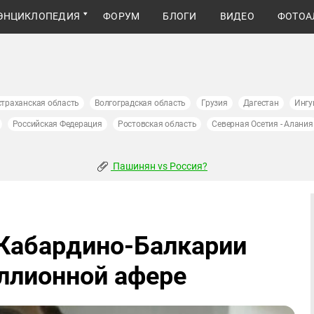
ЭНЦИКЛОПЕДИЯ
ФОРУМ
БЛОГИ
ВИДЕО
ФОТОА
страханская область
Волгоградская область
Грузия
Дагестан
Ингу
Российская Федерация
Ростовская область
Северная Осетия - Алания
Пашинян vs Россия?
 Кабардино-Балкарии
ллионной афере