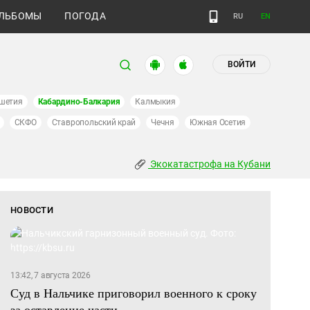
ЛЬБОМЫ
ПОГОДА
RU
EN
ВОЙТИ
шетия
Кабардино-Балкария
Калмыкия
СКФО
Ставропольский край
Чечня
Южная Осетия
Экокатастрофа на Кубани
НОВОСТИ
13:42, 7 августа 2026
Суд в Нальчике приговорил военного к сроку
за оставление части