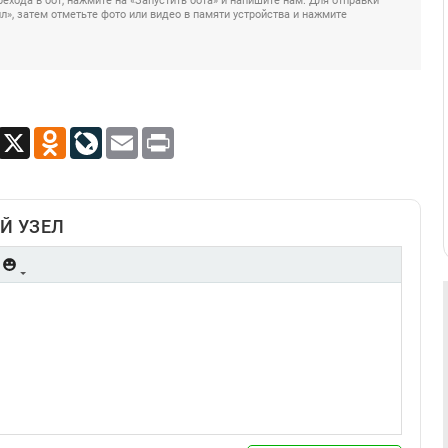
ехода в бот, нажмите на «Запустить бота» и напишите нам. Для отправки
», затем отметьте фото или видео в памяти устройства и нажмите
App
Viber
X
Odnoklassniki
LiveJournal
Email
Print
Й УЗЕЛ