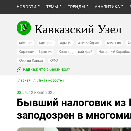
НОВОСТИ
ТЕМЫ
ТРЕНДЫ
АНАЛИТИКА
Кавказский Узел
Абхазия
Аджария
Адыгея
Азербайджан
Армения
А
Карачаево-Черкесия
Краснодарский край
Нагорный Карабах
Южный Кавказ
ЮФО
Кавказ: что с бензином?
Главная
/
Лента новостей
03:54,
12 июня 2025
Бывший налоговик из
заподозрен в многоми