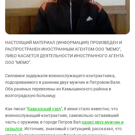
ЗАСТАВЛЯЕТ
Дагестан
КАВКАЗ ЗА ПАЛЕСТИНУ
Ингушетия
ИНАКОМЫСЛИЕ В ЧЕЧНЕ
Кабардино-Балкария
ПРЕСЛЕДОВАНИЕ АКТИВИСТОВ
МОБИЛИЗАЦИЯ И ПРОТЕСТЫ
Калмыкия
НАСТОЯЩИЙ МАТЕРИАЛ (ИНФОРМАЦИЯ) ПРОИЗВЕДЕН И
Карачаево-Черкесия
РАСПРОСТРАНЕН ИНОСТРАННЫМ АГЕНТОМ ООО "МЕМО",
Краснодарский край
ЛИБО КАСАЕТСЯ ДЕЯТЕЛЬНОСТИ ИНОСТРАННОГО АГЕНТА
Нагорный Карабах
ООО "МЕМО".
Российская Федерация
Силовики задержали военнослужащего-контрактника,
Ростовская область
подозреваемого в ранении двух мужчин в Петровом Вале.
Оба раненых перевезены из Камышинского района в
Северная Осетия - Алания
волгоградскую больницу.
СКФО
Ставропольский край
Как писал "
Кавказский узел
", 8 июня стало известно, что
военнослужащий-контрактник, самовольно оставивший
Чечня
часть с оружием, в городе Петров Вал
ранил двух мужчин и
Южная Осетия
скрылся
. Источник, знакомый с ситуацией, рассказал, что