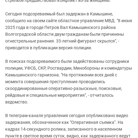
стрельбе предшествовал конфликт из-за женщины.
Южный Кавказ
ЮФО
Сегодня подозреваемый был задержан в Камышине,
сообщило на своем сайте областное управление МВД. "8 июня
2025 года в городе Петров Вал Камышинского района
Волгоградской области двум гражданам были причинены
огнестрельные ранения. 33-летний фигурант скрылся", -
приводится в публикации версия полиции.
В поисках подозреваемого были задействованы сотрудники
полиции, УФСБ, СКР, Росгвардии, Минобороны и комендатуры
Камышинского гарнизона. "На протяжении всех дней с
момента совершения преступления проводились
скоординированные оперативно-разыскные, поисковые,
рейдовые и специальные мероприятия", - отчиталось
ведомство.
В телеграм-канале управления сегодня опубликовано видео
задержания, обозначенное как "Оперативная съемка". На
кадрах 14-секундного ролика, записанного в населенном
пункте в светлое время суток, видно, как задержанного ведут