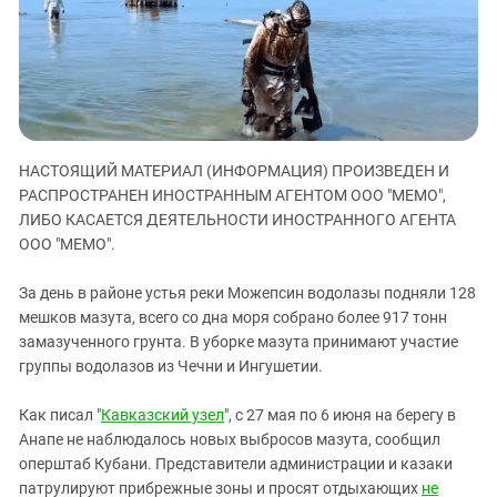
ЗАСТАВЛЯЕТ
Дагестан
КАВКАЗ ЗА ПАЛЕСТИНУ
Ингушетия
ИНАКОМЫСЛИЕ В ЧЕЧНЕ
Кабардино-Балкария
ПРЕСЛЕДОВАНИЕ АКТИВИСТОВ
МОБИЛИЗАЦИЯ И ПРОТЕСТЫ
Калмыкия
Карачаево-Черкесия
НАСТОЯЩИЙ МАТЕРИАЛ (ИНФОРМАЦИЯ) ПРОИЗВЕДЕН И
Краснодарский край
РАСПРОСТРАНЕН ИНОСТРАННЫМ АГЕНТОМ ООО "МЕМО",
ЛИБО КАСАЕТСЯ ДЕЯТЕЛЬНОСТИ ИНОСТРАННОГО АГЕНТА
Нагорный Карабах
ООО "МЕМО".
Российская Федерация
За день в районе устья реки Можепсин водолазы подняли 128
Ростовская область
мешков мазута, всего со дна моря собрано более 917 тонн
Северная Осетия - Алания
замазученного грунта. В уборке мазута принимают участие
СКФО
группы водолазов из Чечни и Ингушетии.
Ставропольский край
Как писал "
Кавказский узел
", с 27 мая по 6 июня на берегу в
Чечня
Анапе не наблюдалось новых выбросов мазута, сообщил
оперштаб Кубани. Представители администрации и казаки
Южная Осетия
патрулируют прибрежные зоны и просят отдыхающих
не