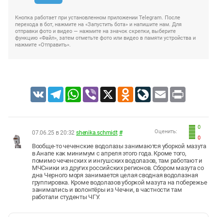
Кнопка работает при установленном приложении Telegram. После
перехода в бот, нажмите на «Запустить бота» и напишите нам. Для
отправки фото и видео — нажмите на значок скрепки, выберите
функцию «Файл», затем отметьте фото или видео в памяти устройства и
нажмите «Отправить».
VK
Telegram
WhatsApp
Viber
X
Odnoklassniki
LiveJournal
Email
Print
0
Оценить:
07.06.25 в 20:32
shenika.schmidt
#
0
Вообще-то чеченские водолазы занимаются уборкой мазута
в Анапе как минимум с апреля этого года. Кроме того,
помимо чеченских и ингушских водолазов, там работают и
МЧСники из других российских регионов. Сбором мазута со
дна Черного моря занимается целая сводная водолазная
группировка. Кроме водолазов уборкой мазута на побережье
занимались и волонтёры из Чечни, в частности там
работали студенты ЧГУ.