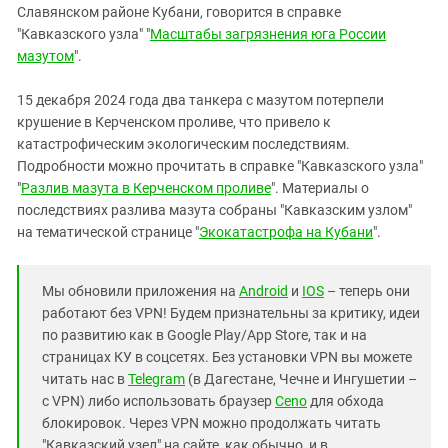
Славянском районе Кубани, говорится в справке
"Кавказского узла" "
Масштабы загрязнения юга России
мазутом
".
15 декабря 2024 года два танкера с мазутом потерпели
крушение в Керченском проливе, что привело к
катастрофическим экологическим последствиям.
Подробности можно прочитать в справке "Кавказского узла"
"
Разлив мазута в Керченском проливе
". Материалы о
последствиях разлива мазута собраны "Кавказским узлом"
на тематической странице "
Экокатастрофа на Кубани
".
Мы обновили приложения на
Android
и
IOS
– теперь они
работают без VPN! Будем признательны за критику, идеи
по развитию как в Google Play/App Store, так и на
страницах КУ в соцсетях. Без установки VPN вы можете
читать нас в
Telegram
(в Дагестане, Чечне и Ингушетии –
с VPN) либо использовать браузер
Ceno
для обхода
блокировок. Через VPN можно продолжать читать
"Кавказский узел" на сайте, как обычно, и в