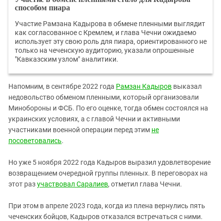
способом пиара
Участие Рамзана Кадырова в обмене пленными выглядит
как согласованное с Кремлем, и глава Чечни ожидаемо
использует эту свою роль для пиара, ориентированного не
только на чеченскую аудиторию, указали опрошенные
"Кавказским узлом" аналитики.
Напомним, в сентябре 2022 года
Рамзан Кадыров
выказал
недовольство обменом пленными, который организовали
Минобороны и ФСБ. По его оценке, тогда обмен состоялся на
украинских условиях, а с главой Чечни и активными
участниками военной операции перед этим
не
посоветовались
.
Но уже 5 ноября 2022 года Кадыров выразил удовлетворение
возвращением очередной группы пленных. В переговорах на
этот раз
участвовал Саралиев
, отметил глава Чечни.
При этом в апреле 2023 года, когда из плена вернулись пять
чеченских бойцов, Кадыров отказался встречаться с ними.