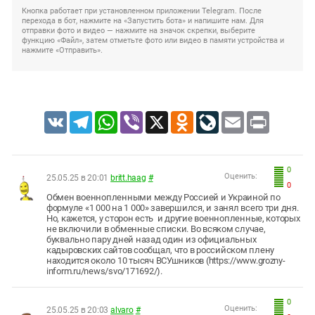
Кнопка работает при установленном приложении Telegram. После
перехода в бот, нажмите на «Запустить бота» и напишите нам. Для
отправки фото и видео — нажмите на значок скрепки, выберите
функцию «Файл», затем отметьте фото или видео в памяти устройства и
нажмите «Отправить».
VK
Telegram
WhatsApp
Viber
X
Odnoklassniki
LiveJournal
Email
Print
0
Оценить:
25.05.25 в 20:01
britt.haag
#
0
Обмен военнопленными между Россией и Украиной по
формуле «1 000 на 1 000» завершился, и занял всего три дня.
Но, кажется, у сторон есть и другие военнопленные, которых
не включили в обменные списки. Во всяком случае,
буквально пару дней назад один из официальных
кадыровских сайтов сообщал, что в российском плену
находится около 10 тысяч ВСУшников (https://www.grozny-
inform.ru/news/svo/171692/).
0
Оценить:
25.05.25 в 20:03
alvaro
#