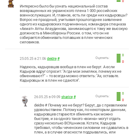
0
Интересно было бы узнать национальный состав
возвращенных из украинского плена 1 000 российских
военнослужащих. И, главное, есть ли среди них кадыровцы?
Вопрос не праздный, учитывая прошлогоднее заявление
одного из кадыровских подчиненных, командира спецназа
«Ахмат» Апты Алаудинова, занимающего к тому же высокую
должность в Минобороны России. о том, что он не
собирается обменивать попавших в плен чеченских
силовиков.
0
Оценить:
25.05.25 в 21:06
deidre
#
0
Надеюсь, кадыровцев вообще в плен не берут. А если
Кадыров вдруг спросит: "А где мои земляки, почему их не
обменивают?" -- то всегда можно ответить: "Ах, оставьте.
Кадыровцы ж в плен не сдаются".
0
Оценить:
26.05.25 в 09:09
sharice
#
0
deidre # Почему же не берут? Берут, да с превеликим
удовольствием. Потому как, по некоторым данным,
кадыровцев стараются обменять как можно
быстрее, и за одного такого «воина» могут отдать
сразу несколько ВСУшников. Кстати, Кадыров
требовал, чтобы чеченские силовики не сдавались в
плен, а в случае опасности подрывались, или