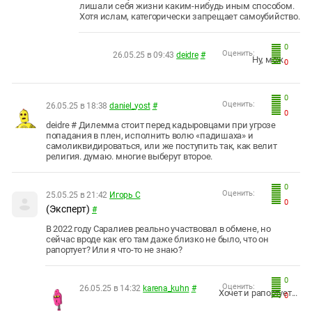
лишали себя жизни каким-нибудь иным способом.
Хотя ислам, категорически запрещает самоубийство.
0
Оценить:
26.05.25 в 09:43
deidre
#
Ну, мож.
0
0
Оценить:
26.05.25 в 18:38
daniel_yost
#
0
deidre # Дилемма стоит перед кадыровцами при угрозе
попадания в плен, исполнить волю «падишаха» и
самоликвидироваться, или же поступить так, как велит
религия. думаю. многие выберут второе.
0
Оценить:
25.05.25 в 21:42
Игорь С
0
(Эксперт)
#
В 2022 году Саралиев реально участвовал в обмене, но
сейчас вроде как его там даже близко не было, что он
рапортует? Или я что-то не знаю?
0
Оценить:
26.05.25 в 14:32
karena_kuhn
#
Хочет и рапортует...
0