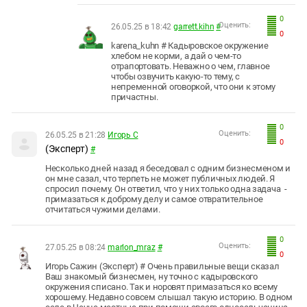
0
Оценить:
26.05.25 в 18:42
garrett.kihn
#
0
karena_kuhn # Кадыровское окружение
хлебом не корми, а дай о чем-то
отрапортовать. Неважно о чем, главное
чтобы озвучить какую-то тему, с
непременной оговоркой, что они к этому
причастны.
0
Оценить:
26.05.25 в 21:28
Игорь С
0
(Эксперт)
#
Несколько дней назад я беседовал с одним бизнесменом и
он мне сазал, что терпеть не может публичных людей. Я
спросил почему. Он ответил, что у них только одна задача -
примазаться к доброму делу и самое отвратительное
отчитаться чужими делами.
0
Оценить:
27.05.25 в 08:24
marlon_mraz
#
0
Игорь Сажин (Эксперт) # Очень правильные вещи сказал
Ваш знакомый бизнесмен, ну точно с кадыровского
окружения списано. Так и норовят примазаться ко всему
хорошему. Недавно совсем слышал такую историю. В одном