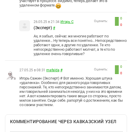
участвует в процессе. Видимо, теперь делает это в
удаленном формате.
0
Оценить:
26.05.25 в 21:34
Игорь С
0
(Эксперт)
#
Ах, я забыл, сейчас же многие работают по
удаленке... Ну теперь все понятно... Непосредственно
работают одни, а другие по удаленке. Те кто
непосредственно работают молчат, а те кто по
удаленке очень говорливые?
0
Оценить:
27.05.25 в 08:31
mafalda
#
0
Игорь Сажин (Эксперт) # Вот именно. Хорошая штука
«удаленка». Особенно для разного рода говорливых
персонажей. Те, кто непосредственно занимаются делом,
им говорильней заниматься некогда, у них на это времени
нет. А вот комментировать такие вещи со стороны, просто
милое занятие. Сиди себе. рапортуй о достижениях, как бы
со своим участием.
КОММЕНТИРОВАНИЕ ЧЕРЕЗ КАВКАЗСКИЙ УЗЕЛ