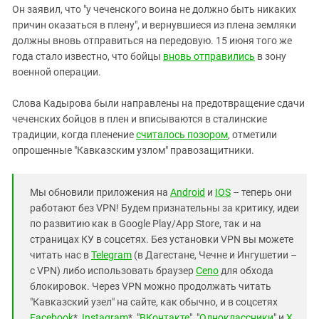
Он заявил, что "у чеченского воина не должно быть никаких
причин оказаться в плену", и вернувшиеся из плена земляки
должны вновь отправиться на передовую. 15 июня того же
года стало известно, что бойцы
вновь отправились
в зону
военной операции.
Слова Кадырова были направлены на предотвращение сдачи
чеченских бойцов в плен и вписываются в сталинские
традиции, когда пленение
считалось позором
, отметили
опрошенные "Кавказским узлом" правозащитники.
Мы обновили приложения на
Android
и
IOS
– теперь они
работают без VPN! Будем признательны за критику, идеи
по развитию как в Google Play/App Store, так и на
страницах КУ в соцсетях. Без установки VPN вы можете
читать нас в
Telegram
(в Дагестане, Чечне и Ингушетии –
с VPN) либо использовать браузер
Ceno
для обхода
блокировок. Через VPN можно продолжать читать
"Кавказский узел" на сайте, как обычно, и в соцсетях
Facebook
*,
Instagram
*, "
ВКонтакте
", "
Одноклассники
" и
X
.