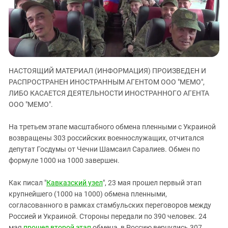
ЗАСТАВЛЯЕТ
Дагестан
КАВКАЗ ЗА ПАЛЕСТИНУ
Ингушетия
ИНАКОМЫСЛИЕ В ЧЕЧНЕ
Кабардино-Балкария
ПРЕСЛЕДОВАНИЕ АКТИВИСТОВ
МОБИЛИЗАЦИЯ И ПРОТЕСТЫ
Калмыкия
НАСТОЯЩИЙ МАТЕРИАЛ (ИНФОРМАЦИЯ) ПРОИЗВЕДЕН И
Карачаево-Черкесия
РАСПРОСТРАНЕН ИНОСТРАННЫМ АГЕНТОМ ООО "МЕМО",
Краснодарский край
ЛИБО КАСАЕТСЯ ДЕЯТЕЛЬНОСТИ ИНОСТРАННОГО АГЕНТА
Нагорный Карабах
ООО "МЕМО".
Российская Федерация
На третьем этапе масштабного обмена пленными с Украиной
Ростовская область
возвращены 303 российских военнослужащих, отчитался
депутат Госдумы от Чечни Шамсаил Саралиев. Обмен по
Северная Осетия - Алания
формуле 1000 на 1000 завершен.
СКФО
Ставропольский край
Как писал "
Кавказский узел
", 23 мая прошел первый этап
крупнейшего (1000 на 1000) обмена пленными,
Чечня
согласованного в рамках стамбульских переговоров между
Южная Осетия
Россией и Украиной. Стороны передали по 390 человек. 24
мая
прошел второй этап
обмена, в Россию вернулись 307