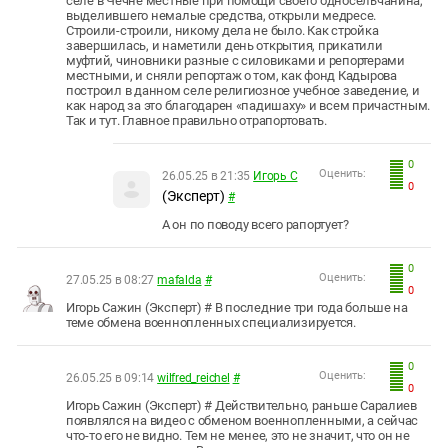
селе в Чечне местные при помощи своего односельчанина,
выделившего немалые средства, открыли медресе.
Строили-строили, никому дела не было. Как стройка
завершилась, и наметили день открытия, прикатили
муфтий, чиновники разные с силовиками и репортерами
местными, и сняли репортаж о том, как фонд Кадырова
построил в данном селе религиозное учебное заведение, и
как народ за это благодарен «падишаху» и всем причастным.
Так и тут. Главное правильно отрапортовать.
0
Оценить:
26.05.25 в 21:35
Игорь С
0
(Эксперт)
#
А он по поводу всего рапортует?
0
Оценить:
27.05.25 в 08:27
mafalda
#
0
Игорь Сажин (Эксперт) # В последние три года больше на
теме обмена военнопленных специализируется.
0
Оценить:
26.05.25 в 09:14
wilfred_reichel
#
0
Игорь Сажин (Эксперт) # Действительно, раньше Саралиев
появлялся на видео с обменом военнопленными, а сейчас
что-то его не видно. Тем не менее, это не значит, что он не