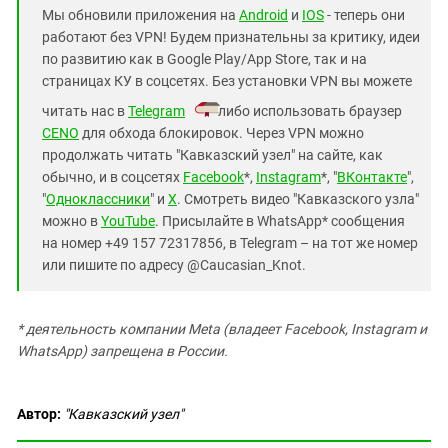
Мы обновили приложения на
Android
и
IOS
- теперь они
работают без VPN! Будем признательны за критику, идеи
по развитию как в Google Play/App Store, так и на
страницах КУ в соцсетях. Без установки VPN вы можете
читать нас в
Telegram
либо использовать браузер
CENO
для обхода блокировок. Через VPN можно
продолжать читать "Кавказский узел" на сайте, как
обычно, и в соцсетях
Facebook
*,
Instagram
*, "
ВКонтакте
",
"
Одноклассники
" и
X
. Смотреть видео "Кавказского узла"
можно в
YouTube
. Присылайте в WhatsApp* сообщения
на номер +49 157 72317856, в Telegram – на тот же номер
или пишите по адресу @Caucasian_Knot.
* деятельность компании Meta (владеет Facebook, Instagram и
WhatsApp) запрещена в России.
Автор:
"Кавказский узел"