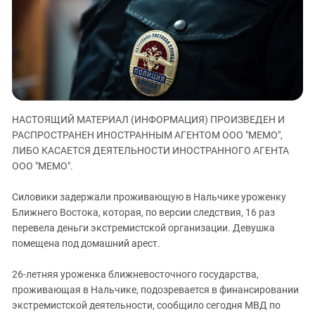
ЗАСТАВЛЯЕТ
Дагестан
КАВКАЗ ЗА ПАЛЕСТИНУ
Ингушетия
ИНАКОМЫСЛИЕ В ЧЕЧНЕ
Кабардино-Балкария
ПРЕСЛЕДОВАНИЕ АКТИВИСТОВ
МОБИЛИЗАЦИЯ И ПРОТЕСТЫ
Калмыкия
Карачаево-Черкесия
НАСТОЯЩИЙ МАТЕРИАЛ (ИНФОРМАЦИЯ) ПРОИЗВЕДЕН И
Краснодарский край
РАСПРОСТРАНЕН ИНОСТРАННЫМ АГЕНТОМ ООО "МЕМО",
Нагорный Карабах
ЛИБО КАСАЕТСЯ ДЕЯТЕЛЬНОСТИ ИНОСТРАННОГО АГЕНТА
Российская Федерация
ООО "МЕМО".
Ростовская область
Силовики задержали проживающую в Нальчике уроженку
Северная Осетия - Алания
Ближнего Востока, которая, по версии следствия, 16 раз
перевела деньги экстремистской организации. Девушка
СКФО
помещена под домашний арест.
Ставропольский край
Чечня
26-летняя уроженка ближневосточного государства,
проживающая в Нальчике, подозревается в финансировании
Южная Осетия
экстремистской деятельности, сообщило сегодня МВД по