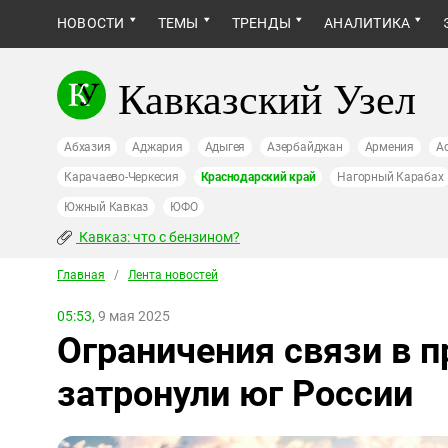
НОВОСТИ
ТЕМЫ
ТРЕНДЫ
АНАЛИТИКА
Кавказский Узел
Абхазия
Аджария
Адыгея
Азербайджан
Армения
А
Карачаево-Черкесия
Краснодарский край
Нагорный Карабах
Южный Кавказ
ЮФО
Кавказ: что с бензином?
Главная
/
Лента новостей
05:53,
9 мая 2025
Ограничения связи в 
затронули юг России