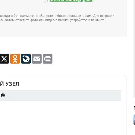
ехода в бот, нажмите на «Запустить бота» и напишите нам. Для отправки
», затем отметьте фото или видео в памяти устройства и нажмите
App
Viber
X
Odnoklassniki
LiveJournal
Email
Print
Й УЗЕЛ