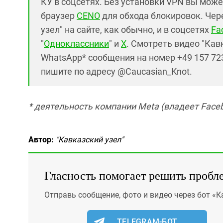
КУ в соцсетях. Без установки VPN вы може
браузер
CENO
для обхода блокировок. Чер
узел" на сайте, как обычно, и в соцсетях
Fa
"
Одноклассники
" и
X
. Смотреть видео "Кав
WhatsApp* сообщения на номер +49 157 723
пишите по адресу @Caucasian_Knot.
* деятельность компании Meta (владеет Faceb
Автор:
"Кавказский узел"
Гласность помогает решить пробл
Отправь сообщение, фото и видео через бот «К
TELEGRAM-БОТ