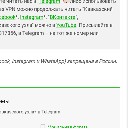
те читать нас в
Telegram
либо использовать
ез VPN можно продолжать читать "Кавказский
cebook
*,
Instagram
*, "
ВКонтакте
",
казского узла" можно в
YouTube
. Присылайте в
17856, в Telegram – на тот же номер или
ook, Instagram и WhatsApp) запрещена в России.
емы
авказского узла» в Telegram
Мобильная форма