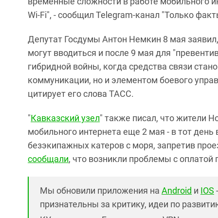
временные сложности в работе мобильного и
Wi-Fi", - сообщил Telegram-канал "Только факт
Депутат Госдумы Антон Немкин 8 мая заявил,
могут вводиться и после 9 мая для "превенти
гибридной войны, когда средства связи стан
коммуникации, но и элементом боевого управл
цитирует его слова ТАСС.
"
Кавказский узел
" также писал, что жители 
мобильного интернета еще 2 мая - в тот день
безэкипажных катеров с моря, запретив прое
сообщали
, что возникли проблемы с оплатой 
Мы обновили приложения на
Android
и
IOS
признательны за критику, идеи по развитию 