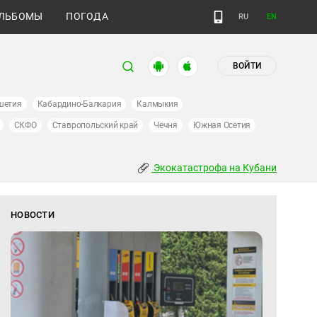
ЛЬБОМЫ
ПОГОДА
RU
EN
ВОЙТИ
шетия
Кабардино-Балкария
Калмыкия
СКФО
Ставропольский край
Чечня
Южная Осетия
Экокатастрофа на Кубани
НОВОСТИ