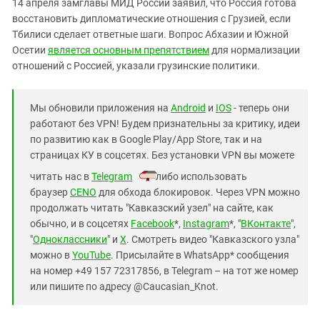
14 апреля замглавы МИД России заявил, что Россия готова
восстановить дипломатические отношения с Грузией, если
Тбилиси сделает ответные шаги. Вопрос Абхазии и Южной
Осетии
является основным препятствием
для нормализации
отношений с Россией, указали грузинские политики.
Мы обновили приложения на
Android
и
IOS
- теперь они
работают без VPN! Будем признательны за критику, идеи
по развитию как в Google Play/App Store, так и на
страницах КУ в соцсетях. Без установки VPN вы можете
читать нас в
Telegram
либо использовать
браузер
CENO
для обхода блокировок. Через VPN можно
продолжать читать "Кавказский узел" на сайте, как
обычно, и в соцсетях
Facebook
*,
Instagram
*, "
ВКонтакте
",
"
Одноклассники
" и
X
. Смотреть видео "Кавказского узла"
можно в
YouTube
. Присылайте в WhatsApp* сообщения
на номер +49 157 72317856, в Telegram – на тот же номер
или пишите по адресу @Caucasian_Knot.