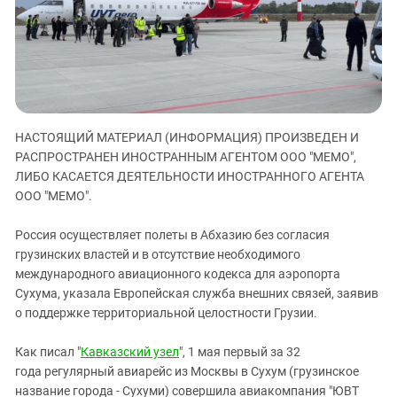
ЗАСТАВЛЯЕТ
Дагестан
КАВКАЗ ЗА ПАЛЕСТИНУ
Ингушетия
ИНАКОМЫСЛИЕ В ЧЕЧНЕ
Кабардино-Балкария
ПРЕСЛЕДОВАНИЕ АКТИВИСТОВ
МОБИЛИЗАЦИЯ И ПРОТЕСТЫ
Калмыкия
Карачаево-Черкесия
НАСТОЯЩИЙ МАТЕРИАЛ (ИНФОРМАЦИЯ) ПРОИЗВЕДЕН И
Краснодарский край
РАСПРОСТРАНЕН ИНОСТРАННЫМ АГЕНТОМ ООО "МЕМО",
ЛИБО КАСАЕТСЯ ДЕЯТЕЛЬНОСТИ ИНОСТРАННОГО АГЕНТА
Нагорный Карабах
ООО "МЕМО".
Российская Федерация
Ростовская область
Россия осуществляет полеты в Абхазию без согласия
грузинских властей и в отсутствие необходимого
Северная Осетия - Алания
международного авиационного кодекса для аэропорта
СКФО
Сухума, указала Европейская служба внешних связей, заявив
о поддержке территориальной целостности Грузии.
Ставропольский край
Чечня
Как писал "
Кавказский узел
", 1 мая первый за 32
года регулярный авиарейс из Москвы в Сухум (грузинское
Южная Осетия
название города - Сухуми) совершила авиакомпания "ЮВТ