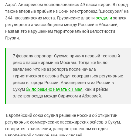
Южный Кавказ
Аэро". Авиарейсом воспользовались 49 пассажиров. В город
ЮФО
также впервые прибыл из Сочи электропоезд "Диоскурия" на
344 пассажирских места. Грузинские власти
осудили
запуск
регулярного авиасообщения между Россией и Абхазией,
назвав это нарушением территориальной целостности
Грузии.
7 февраля аэропорт Сухума принял первый тестовый
рейс с пассажирами из Москвы. Тогда же было
заявлено, что из аэропорта после начала
туристического сезона будут совершаться регулярные
рейсы в города России. Авиаперелеты из России в
Сухум
было решено начать с 1 мая
, как и рейсы
электропоезда между Сириусом и Абхазией.
Европейский союз осудил решение России об открытии
регулярных коммерческих пассажирских рейсов в Сухум,
говорится в заявлении, распространенном сегодня
Европейской службой внешних связей.