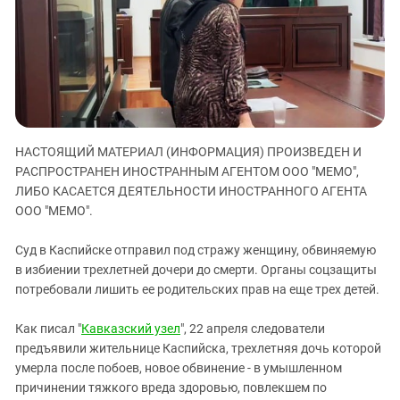
ЗАСТАВЛЯЕТ
Дагестан
КАВКАЗ ЗА ПАЛЕСТИНУ
Ингушетия
ИНАКОМЫСЛИЕ В ЧЕЧНЕ
Кабардино-Балкария
ПРЕСЛЕДОВАНИЕ АКТИВИСТОВ
МОБИЛИЗАЦИЯ И ПРОТЕСТЫ
Калмыкия
Карачаево-Черкесия
НАСТОЯЩИЙ МАТЕРИАЛ (ИНФОРМАЦИЯ) ПРОИЗВЕДЕН И
Краснодарский край
РАСПРОСТРАНЕН ИНОСТРАННЫМ АГЕНТОМ ООО "МЕМО",
Нагорный Карабах
ЛИБО КАСАЕТСЯ ДЕЯТЕЛЬНОСТИ ИНОСТРАННОГО АГЕНТА
Российская Федерация
ООО "МЕМО".
Ростовская область
Суд в Каспийске отправил под стражу женщину, обвиняемую
Северная Осетия - Алания
в избиении трехлетней дочери до смерти. Органы соцзащиты
потребовали лишить ее родительских прав на еще трех детей.
СКФО
Ставропольский край
Как писал "
Кавказский узел
", 22 апреля следователи
Чечня
предъявили жительнице Каспийска, трехлетняя дочь которой
умерла после побоев, новое обвинение - в умышленном
Южная Осетия
причинении тяжкого вреда здоровью, повлекшем по