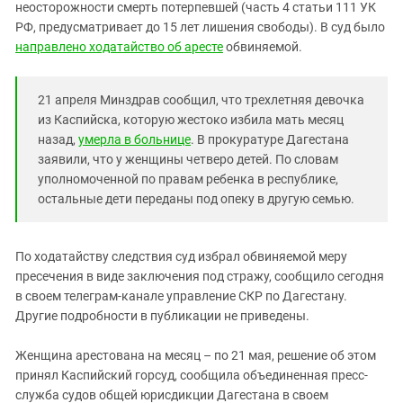
Южный Кавказ
неосторожности смерть потерпевшей (часть 4 статьи 111 УК
РФ, предусматривает до 15 лет лишения свободы). В суд было
ЮФО
направлено ходатайство об аресте
обвиняемой.
21 апреля Минздрав сообщил, что трехлетняя девочка
из Каспийска, которую жестоко избила мать месяц
назад,
умерла в больнице
. В прокуратуре Дагестана
заявили, что у женщины четверо детей. По словам
уполномоченной по правам ребенка в республике,
остальные дети переданы под опеку в другую семью.
По ходатайству следствия суд избрал обвиняемой меру
пресечения в виде заключения под стражу, сообщило сегодня
в своем телеграм-канале управление СКР по Дагестану.
Другие подробности в публикации не приведены.
Женщина арестована на месяц – по 21 мая, решение об этом
принял Каспийский горсуд, сообщила объединенная пресс-
служба судов общей юрисдикции Дагестана в своем