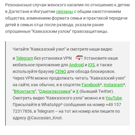
Резонансные случаи женского насилия по отношению к детям
в Дагестане и Ингушетии
связаны
с общим ожесточением
общества, изменением формата семьи и практикой передачи
детей в семью отца после развода, указали ранее
опрошенные "Кавказским узлом" правозащитницы.
Читайте "Кавказский узел" и смотрите наши видео
в
Telegram
без установки VPN
. Установите наше
мобильное приложение для
Android
и
IOS
, а также
используйте браузер
CENO
для обхода блокировок.
Через VPN можно продолжать читать "Кавказский узел"
на сайте, как обычно, и в соцсетях
Facebook
*,
Instagram
*,
"
ВКонтакте
", "
Одноклассники
" и
X
(бывший Twitter).
Смотреть видео "Кавказского узла" можно и в
YouTube
.
Присылайте в WhatsApp* сообщения на номер +49 157
72317856, в Telegram – на тот же номер или пишите по
адресу @Caucasian_Knot.