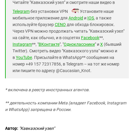
Читайте "Кавказский узел" и смотрите наши видео в
Telegram
без установки VPN
. Установите наше
мобильное приложение для
Android
и
IOS
, а также
используйте браузер
CENO
для обхода блокировок.
Через VPN можно продолжать читать "Кавказский узел"
на сайте, как обычно, и в соцсетях
Facebook
**,
Instagram
**, "
ВКонтакте
", "
Одноклассники
" и
X
(бывший
Twitter). Смотреть видео "Кавказского узла" можно и
в
YouTube
. Присылайте в WhatsApp** сообщения на
номер +49 157 72317856, в Telegram – на тот же номер
или пишите по адресу @Caucasian_Knot.
* включена в реестр иностранных агентов.
** деятельность компании Meta (владеет Facebook, Instagram
и WhatsApp) запрещена в России.
Автор:
"Кавказский узел"