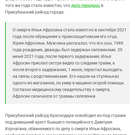
Южный Кавказ
того же года стало известно, что
дело передано
в
ЮФО
Прикубанский райсуд города.
О смерти Ильи Афросина стало известно в сентябре 2021
года после обращения к правозащитникам его отца,
Юрия Афросина. Мужчина рассказал, что его сын, 1989
года рождения, дважды был задержан силовиками. 29
июня 2021 года, после первого задержания, Илья
Афросин прислал сестре видео со следами травм, а
после второго задержания, 1 июля, перестал выходить
на связь с родственниками. Его нашли на ступеньках
одного из магазинов, он умер в машине скорой помощи.
Согласно медицинскому свидетельству о смерти,
Афросин скончался от травмы селезенки.
Прикубанский райсуд Краснодара освободил из-под стражи
под домашний арест бывшего полицейского Дмитрия
Корчагина, обвиняемого по делу о смерти Ильи Афросина,