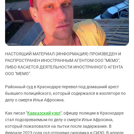
ЗАСТАВЛЯЕТ
Дагестан
КАВКАЗ ЗА ПАЛЕСТИНУ
Ингушетия
ИНАКОМЫСЛИЕ В ЧЕЧНЕ
Кабардино-Балкария
ПРЕСЛЕДОВАНИЕ АКТИВИСТОВ
МОБИЛИЗАЦИЯ И ПРОТЕСТЫ
Калмыкия
Карачаево-Черкесия
Краснодарский край
НАСТОЯЩИЙ МАТЕРИАЛ (ИНФОРМАЦИЯ) ПРОИЗВЕДЕН И
РАСПРОСТРАНЕН ИНОСТРАННЫМ АГЕНТОМ ООО "МЕМО",
Нагорный Карабах
ЛИБО КАСАЕТСЯ ДЕЯТЕЛЬНОСТИ ИНОСТРАННОГО АГЕНТА
Российская Федерация
ООО "МЕМО".
Ростовская область
Районный суд в Краснодаре перевел под домашний арест
Северная Осетия - Алания
бывшего полицейского, который содержался в изоляторе по
СКФО
делу о смерти Ильи Афросина.
Ставропольский край
Как писал "
Кавказский узел
", офицер полиции в Краснодаре
Чечня
стал подозреваемым по делу о смерти Ильи Афросина,
Южная Осетия
который пожаловался на пытки после задержания. В
феврале 2023 года суд отправил силовика в СИЗО. В апреле