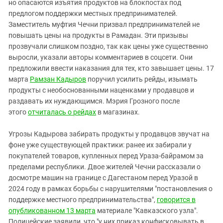
но опасаются изъятия продуктов на блокпостах под
предлогом поддержки местных предпринимателей.
Заместитель муфтия Чечни призвал предпринимателей не
повышать цены на продукты в Рамадан. Эти призывы
прозвучали слишком поздно, так как цены уже существенно
выросли, указали авторы комментариев в соцсети. Они
предложили ввести наказания для тех, кто завышает цены. 17
марта
Рамзан Кадыров
поручил усилить рейды, изымать
продукты с необоснованными наценками у продавцов и
раздавать их нуждающимся. Мэрия Грозного после
этого
отчиталась о рейдах
в магазинах.
Угрозы Кадырова забирать продукты у продавцов звучат на
фоне уже существующей практики: ранее их забирали у
покупателей товаров, купленных перед Ураза-байрамом за
пределами республики. Двое жителей Чечни рассказали о
досмотре машин на границе с Дагестаном перед Уразой в
2024 году в рамках борьбы с нарушителями "постановления о
поддержке местного предпринимательства",
говорится в
опубликованном 13 марта
материале "Кавказского узла".
Полицейские заявили, что "у них приказ конфисковывать в