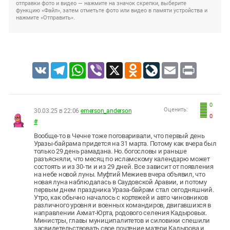
отправки фото и видео — нажмите на значок скрепки, выберите
функцию «Файл», затем отметьте фото или видео в памяти устройства и
нажмите «Отправить».
VK
Telegram
WhatsApp
Viber
X
Odnoklassniki
LiveJournal
Email
Print
0
Оценить:
30.03.25 в 22:06
emerson_anderson
0
#
Вообще-то в Чечне тоже поговаривали, что первый день
Уразы-байрама придется на 31 марта. Потому как вчера был
только 29 день рамадана. Но. богословы и раньше
разъясняли, что месяц по исламскому календарю может
состоять и из 30-ти и из 29 дней. Все зависит от появления
на небе новой луны. Муфтий Межиев вчера объявил, что
новая луна наблюдалась в Саудовской Аравии, и потому
первым днем праздника Ураза-байрам стал сегодняшний.
Утро, как обычно началось с кортежей и авто чиновников
различного уровня и военных командиров, двигавшихся в
направлении Ахмат-Юрта, родового селения Кадыровых.
Министры, главы муниципалитетов и силовики спешили
засвидетельствовать свое почтение матери Кадырова и