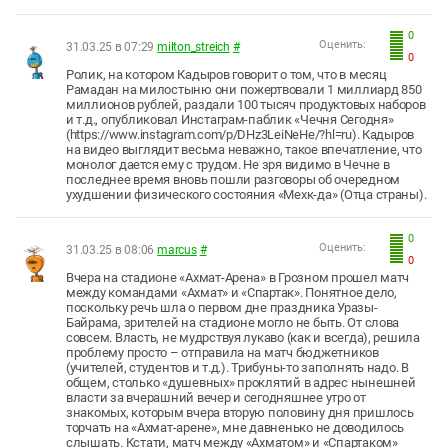
0
Оценить:
31.03.25 в 07:29
milton_streich
#
0
Ролик, на котором Кадыров говорит о том, что в месяц
Рамадан на милостыню они пожертвовали 1 миллиард 850
миллионов рублей, раздали 100 тысяч продуктовых наборов
и т.д., опубликовал Инстаграм-паблик «Чечня Сегодня»
(https://www.instagram.com/p/DHz3LeiNeHe/?hl=ru). Кадыров
на видео выглядит весьма неважно, такое впечатление, что
монолог дается ему с трудом. Не зря видимо в Чечне в
последнее время вновь пошли разговоры об очередном
ухудшении физического состояния «Мехк-да» (Отца страны).
0
Оценить:
31.03.25 в 08:06
marcus
#
0
Вчера на стадионе «Ахмат-Арена» в Грозном прошел матч
между командами «Ахмат» и «Спартак». Понятное дело,
поскольку речь шла о первом дне праздника Уразы-
Байрама, зрителей на стадионе могло не быть. От слова
совсем. Власть, не мудрствуя лукаво (как и всегда), решила
проблему просто – отправила на матч бюджетников
(учителей, студентов и т.д.). Трибуны-то заполнять надо. В
общем, столько «душевных» проклятий в адрес нынешней
власти за вчерашний вечер и сегодняшнее утро от
знакомых, которым вчера вторую половину дня пришлось
торчать на «Ахмат-арене», мне давненько не доводилось
слышать. Кстати, матч между «Ахматом» и «Спартаком»