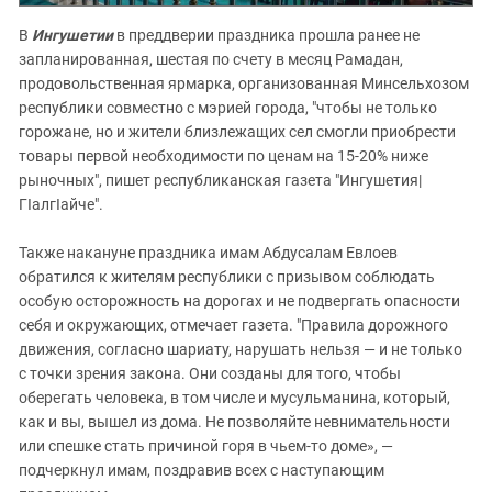
В
Ингушетии
в преддверии праздника прошла ранее не
запланированная, шестая по счету в месяц Рамадан,
продовольственная ярмарка, организованная Минсельхозом
республики совместно с мэрией города, "чтобы не только
горожане, но и жители близлежащих сел смогли приобрести
товары первой необходимости по ценам на 15-20% ниже
рыночных", пишет республиканская газета "Ингушетия|
ГIалгIайче".
Также накануне праздника имам Абдусалам Евлоев
обратился к жителям республики с призывом соблюдать
особую осторожность на дорогах и не подвергать опасности
себя и окружающих, отмечает газета. "Правила дорожного
движения, согласно шариату, нарушать нельзя — и не только
с точки зрения закона. Они созданы для того, чтобы
оберегать человека, в том числе и мусульманина, который,
как и вы, вышел из дома. Не позволяйте невнимательности
или спешке стать причиной горя в чьем-то доме», —
подчеркнул имам, поздравив всех с наступающим