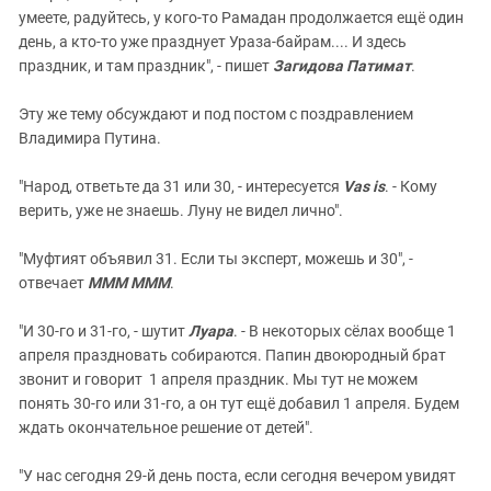
умеете, радуйтесь, у кого-то Рамадан продолжается ещё один
день, а кто-то уже празднует Ураза-байрам.... И здесь
праздник, и там праздник", - пишет
Загидова Патимат
.
Эту же тему обсуждают и под постом с поздравлением
Владимира Путина.
"Народ, ответьте да 31 или 30, - интересуется
Vas is
. - Кому
верить, уже не знаешь. Луну не видел лично".
"Муфтият объявил 31. Если ты эксперт, можешь и 30", -
отвечает
МММ МММ
.
"И 30-го и 31-го, - шутит
Луара
. - В некоторых сёлах вообще 1
апреля праздновать собираются. Папин двоюродный брат
звонит и говорит 1 апреля праздник. Мы тут не можем
понять 30-го или 31-го, а он тут ещё добавил 1 апреля. Будем
ждать окончательное решение от детей".
"У нас сегодня 29-й день поста, если сегодня вечером увидят