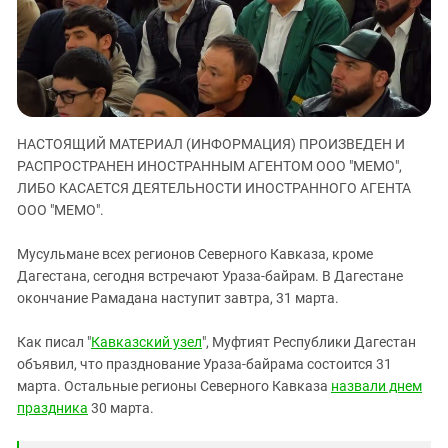
ЗАСТАВЛЯЕТ
Дагестан
КАВКАЗ ЗА ПАЛЕСТИНУ
Ингушетия
ИНАКОМЫСЛИЕ В ЧЕЧНЕ
Кабардино-Балкария
ПРЕСЛЕДОВАНИЕ АКТИВИСТОВ
МОБИЛИЗАЦИЯ И ПРОТЕСТЫ
Калмыкия
Карачаево-Черкесия
НАСТОЯЩИЙ МАТЕРИАЛ (ИНФОРМАЦИЯ) ПРОИЗВЕДЕН И
РАСПРОСТРАНЕН ИНОСТРАННЫМ АГЕНТОМ ООО "МЕМО",
Краснодарский край
ЛИБО КАСАЕТСЯ ДЕЯТЕЛЬНОСТИ ИНОСТРАННОГО АГЕНТА
Нагорный Карабах
ООО "МЕМО".
Российская Федерация
Мусульмане всех регионов Северного Кавказа, кроме
Ростовская область
Дагестана, сегодня встречают Ураза-байрам. В Дагестане
Северная Осетия - Алания
окончание Рамадана наступит завтра, 31 марта.
СКФО
Как писал "
Кавказский узел
", Муфтият Республики Дагестан
Ставропольский край
объявил, что празднование Ураза-байрама состоится 31
марта. Остальные регионы Северного Кавказа
назвали днем
Чечня
праздника
30 марта.
Южная Осетия