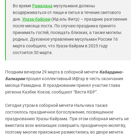
Южный Кавказ
Во время
Рамадана
мусульмане должны
ЮФО
воздерживаться от пищи и питья в течение светового
дня.
Ураза-байрам
(Ид-аль Фитр) – праздник разговения
после месяца поста. По случаю праздника принято
принимать гостей, посещать близких, а также могилы
родных. Духовное управление мусульман России 16
марта сообщило, что Ураза-байрам в 2025 году
состоится 30 марта.
Поздним вечером 29 марта в соборной мечети
Кабардино-
Балкарии
прошел коллективный Ифтар в честь окончания
месяца Рамадана. В праздновании принял участие глава
региона Казбек Коков, сообщают "Вести КБР".
Сегодня утром в соборной мечети Нальчика также
состоялось праздничное богослужение, посвященное
празднованию Уразы-байрама. При этом соборная мечеть не
вместила всех желающих совершить праздничную молитву,
поэтому многие прихожане разместились во дворе мечети.