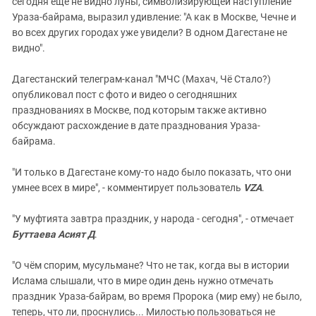
сегодня еще не видно луны, символизирующей наступление
Ураза-байрама, выразил удивление: "А как в Москве, Чечне и
во всех других городах уже увидели? В одном Дагестане не
видно".
Дагестанский телеграм-канал "МЧС (Махач, Чё Стало?)
опубликовал пост с фото и видео о сегодняшних
празднованиях в Москве, под которым также активно
обсуждают расхождение в дате празднования Ураза-
байрама.
"И только в Дагестане кому-то надо было показать, что они
умнее всех в мире", - комментирует пользователь
VZA
.
"У муфтията завтра праздник, у народа - сегодня", - отмечает
Буттаева Асият Д
.
"О чём спорим, мусульмане? Что не так, когда вы в истории
Ислама слышали, что в мире один день нужно отмечать
праздник Ураза-байрам, во время Пророка (мир ему) не было,
теперь, что ли, проснулись... Милостью пользоваться не