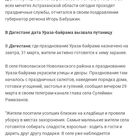
всех мечетях Астраханской области сегодня проходят
праздничные службы, отчитался в своем поздравлении
губернатор региона Игорь Бабушкин.
В Дагестане дата Ураза-байрама вызвала путаницу
В
Дагестане
, где празднование Ураза-байрама назначено на
завтра, 31 марта, жители активно готовятся к нему заранее.
В селе Новолакское Новолакского района к празднованию
Ураза-байрама украсили улицы и дворы. Празднование там
началось с праздничных салютов, наведения порядка дома,
готовки угощений, застолья и гуляний, сообщил вечером 29
марта в своем телеграм-канале глава села Сулейман
Рамазанов.
"Жители посетили усопших близких на кладбище и провели
уборку в местах захоронения. Самые маленькие жители села
готовятся собирать сладости, взрослые - ходить в гости и
дарить друг другу подарки. В селе уже наблюдается