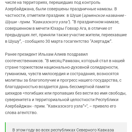
числе на территориях, перешедших под контроль
Азербайджана, были совершены праздничные намазы. В
частности, отметили праздник в Шуше (
армянское название -
Шуши - прим. "Кавказского узла"
). “В праздничном намазе,
совершенном в мечети Юхары Говхар Ага, в отличие от
предыдущих лет, приняли также участие жители, переехавшие
в Шушу”, - сообщило 30 марта госагентство “Азертадж”.
Ранее президент Ильхам Алиев поздравил
соотечественников. “В месяц Рамазан, который стал в нашей
стране торжеством национально-духовной солидарности,
гуманизма, чувств милосердия и сострадания, возносятся
молитвы за благополучие и прогресс нашего государства, с
благодарностью воздается дань бессмертной памяти
шехидов <погибших или пропавших без вести во имя свободы,
суверенитета и территориальной целостности Республики
Азербайджан - прим. “Кавказского узла”>", – привело его
слова агентство.
В этом году во всех республиках Северного Кавказа