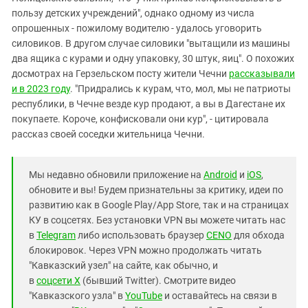
пользу детских учреждений", однако одному из числа
опрошенных - пожилому водителю - удалось уговорить
силовиков. В другом случае силовики "вытащили из машины
два ящика с курами и одну упаковку, 30 штук, яиц". О похожих
досмотрах на Герзельском посту жители Чечни
рассказывали
и в 2023 году
. "Придрались к курам, что, мол, мы не патриоты
республики, в Чечне везде кур продают, а вы в Дагестане их
покупаете. Короче, конфисковали они кур", - цитировала
рассказ своей соседки жительница Чечни.
Мы недавно обновили приложение на
Android
и
iOS
,
обновите и вы! Будем признательны за критику, идеи по
развитию как в Google Play/App Store, так и на страницах
КУ в соцсетях. Без установки VPN вы можете читать нас
в
Telegram
либо использовать браузер
CENO
для обхода
блокировок. Через VPN можно продолжать читать
"Кавказский узел" на сайте, как обычно, и
в
соцсети X
(бывший Twitter). Смотрите видео
"Кавказского узла" в
YouTube
и оставайтесь на связи в