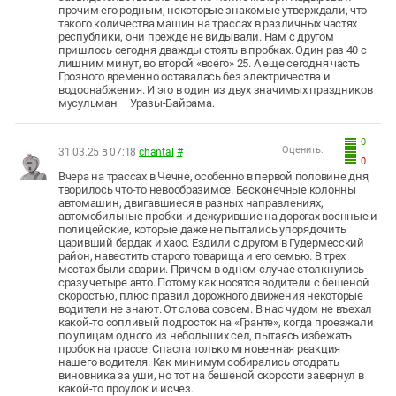
прочим его родным, некоторые знакомые утверждали, что
такого количества машин на трассах в различных частях
республики, они прежде не видывали. Нам с другом
пришлось сегодня дважды стоять в пробках. Один раз 40 с
лишним минут, во второй «всего» 25. А еще сегодня часть
Грозного временно оставалась без электричества и
водоснабжения. И это в один из двух значимых праздников
мусульман – Уразы-Байрама.
0
Оценить:
31.03.25 в 07:18
chantal
#
0
Вчера на трассах в Чечне, особенно в первой половине дня,
творилось что-то невообразимое. Бесконечные колонны
автомашин, двигавшиеся в разных направлениях,
автомобильные пробки и дежурившие на дорогах военные и
полицейские, которые даже не пытались упорядочить
царивший бардак и хаос. Ездили с другом в Гудермесский
район, навестить старого товарища и его семью. В трех
местах были аварии. Причем в одном случае столкнулись
сразу четыре авто. Потому как носятся водители с бешеной
скоростью, плюс правил дорожного движения некоторые
водители не знают. От слова совсем. В нас чудом не въехал
какой-то сопливый подросток на «Гранте», когда проезжали
по улицам одного из небольших сел, пытаясь избежать
пробок на трассе. Спасла только мгновенная реакция
нашего водителя. Как минимум собирались отодрать
виновника за уши, но тот на бешеной скорости завернул в
какой-то проулок и исчез.